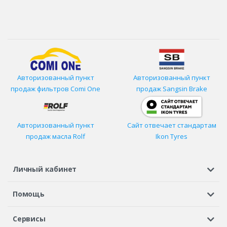
Авторизованный пункт
Авторизованный пункт
продаж фильтров
Comi One
продаж Sangsin Brake
Авторизованный пункт
Сайт отвечает стандартам
продаж масла Rolf
Ikon Tyres
Личный кабинет
Регистрация или вход
Просмотренные
Избранное
Помощь
Шины в кредит
Доставка
Оплата
Гарантия
Сервисы