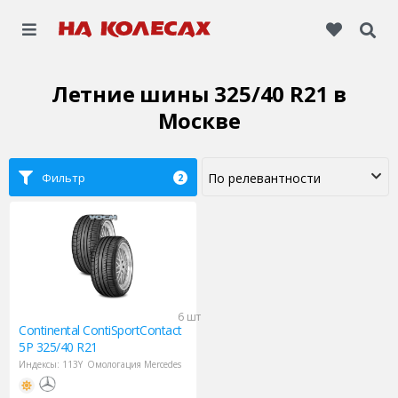
Летние шины 325/40 R21
в
Москве
Фильтр
2
6 шт
Continental
ContiSportContact
5P 325/40 R21
Индексы:
113Y
Омологация Mercedes