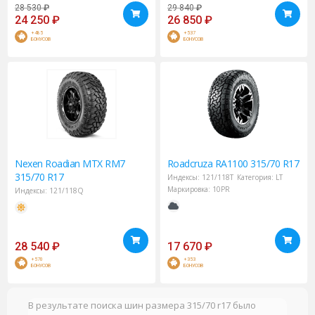
28 530
₽
29 840
₽
24 250
₽
26 850
₽
+485
+537
БОНУСОВ
БОНУСОВ
Nexen
Roadian MTX RM7
Roadcruza
RA1100 315/70 R17
315/70 R17
Индексы:
121/118T
Категория:
LT
Маркировка:
10PR
Индексы:
121/118Q
28 540
₽
17 670
₽
+570
+353
БОНУСОВ
БОНУСОВ
В результате поиска шин размера 315/70 r17 было