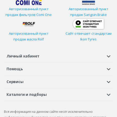
Авторизованный пункт
Авторизованный пункт
продаж фильтров
Comi One
продаж Sangsin Brake
Авторизованный пункт
Сайт отвечает стандартам
продаж масла Rolf
Ikon Tyres
Личный кабинет
Регистрация или вход
Просмотренные
Избранное
Помощь
Шины в кредит
Доставка
Оплата
Гарантия
Сервисы
Вопросы и ответы
Вакансии
Автосервисы
Бонусная программа
Каталоги и подборы
Корпоративным клиентам
Рекламации по товару
Подбор шин
Подбор дисков
Подбор услуг
Рекламации по услугам
Вся информация на данном сайте несёт исключительно
Подбор запчастей
Каталог шин
Каталог дисков