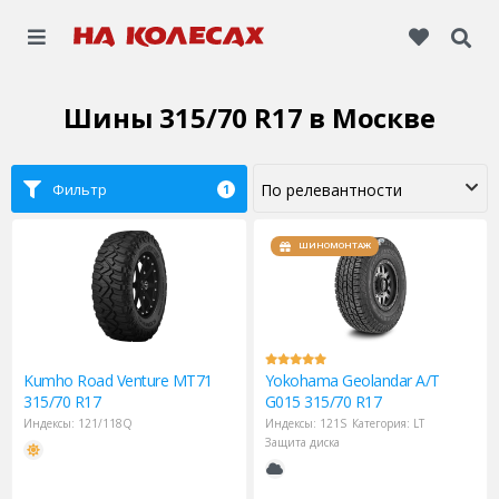
Шины 315/70 R17
в Москве
Фильтр
1
ШИНОМОНТАЖ
Kumho
Road Venture MT71
Yokohama
Geolandar A/T
315/70 R17
G015 315/70 R17
Индексы:
121/118Q
Индексы:
121S
Категория:
LT
Защита диска