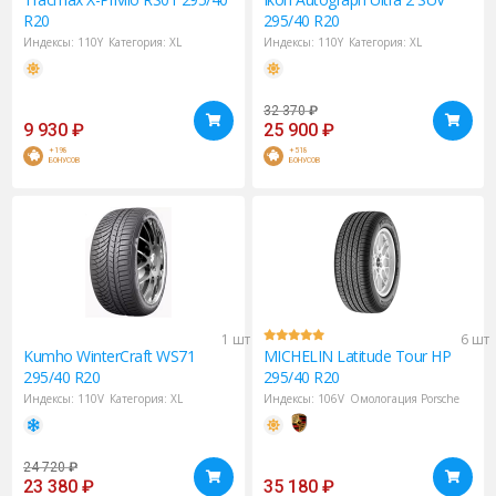
R20
295/40 R20
Индексы:
110Y
Категория:
XL
Индексы:
110Y
Категория:
XL
32 370
₽
9 930
₽
25 900
₽
+198
+518
БОНУСОВ
БОНУСОВ
1 шт
6 шт
Kumho
WinterCraft WS71
MICHELIN
Latitude Tour HP
295/40 R20
295/40 R20
Индексы:
110V
Категория:
XL
Индексы:
106V
Омологация Porsche
24 720
₽
23 380
₽
35 180
₽