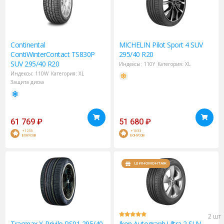
Continental
MICHELIN
Pilot Sport 4 SUV
ContiWinterContact TS830P
295/40 R20
SUV 295/40 R20
Индексы:
110Y
Категория:
XL
Индексы:
110W
Категория:
XL
Защита диска
61 769
₽
51 680
₽
+1235
+1033
БОНУСОВ
БОНУСОВ
ШИНОМОНТАЖ
2 шт
Tracmax
X-Privilo RS01 295/40
Ikon
Autograph Ultra 2 SUV