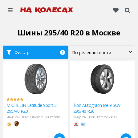
Шины 295/40 R20
в Москве
Фильтр
1
MICHELIN
Latitude Sport 3
Ikon
Autograph Ice 9 SUV
295/40 R20
295/40 R20
Индексы:
106Y
Омологация Porsche
Индексы:
110T
Категория:
XL