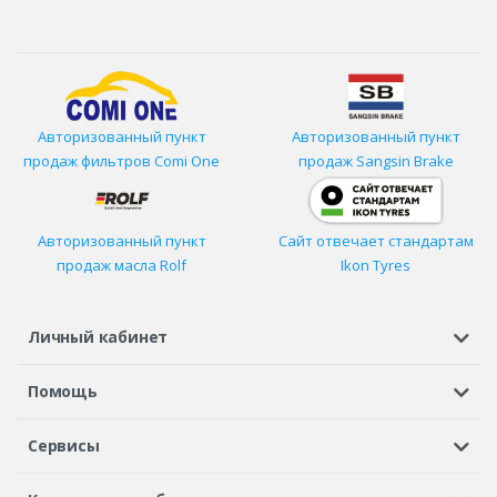
Авторизованный пункт
Авторизованный пункт
продаж фильтров
Comi One
продаж Sangsin Brake
Авторизованный пункт
Сайт отвечает стандартам
продаж масла Rolf
Ikon Tyres
Личный кабинет
Регистрация или вход
Просмотренные
Избранное
Помощь
Шины в кредит
Доставка
Оплата
Гарантия
Сервисы
Вопросы и ответы
Вакансии
Автосервисы
Бонусная программа