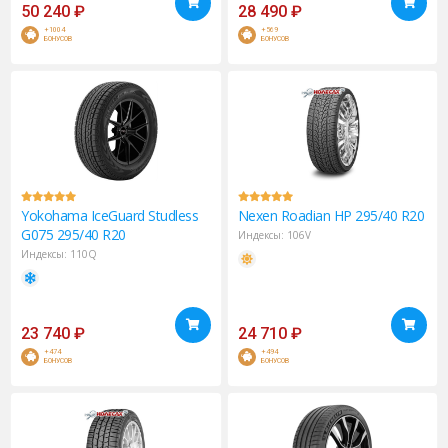
50 240
₽
28 490
₽
+1004
+569
БОНУСОВ
БОНУСОВ
Yokohama
IceGuard Studless
Nexen
Roadian HP 295/40 R20
G075 295/40 R20
Индексы:
106V
Индексы:
110Q
23 740
₽
24 710
₽
+474
+494
БОНУСОВ
БОНУСОВ