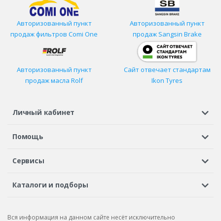
Авторизованный пункт
Авторизованный пункт
продаж фильтров
Comi One
продаж Sangsin Brake
Авторизованный пункт
Сайт отвечает стандартам
продаж масла Rolf
Ikon Tyres
Личный кабинет
Регистрация или вход
Просмотренные
Избранное
Помощь
Шины в кредит
Доставка
Оплата
Гарантия
Сервисы
Вопросы и ответы
Вакансии
Автосервисы
Бонусная программа
Каталоги и подборы
Корпоративным клиентам
Рекламации по товару
Подбор шин
Подбор дисков
Подбор услуг
Рекламации по услугам
Вся информация на данном сайте несёт исключительно