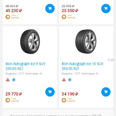
48 410
₽
26 990
₽
45 230
₽
25 350
₽
+904
+507
БОНУСОВ
БОНУСОВ
2 шт
Ikon
Autograph Ice 9 SUV
Ikon
Autograph Ice 10 SUV
295/35 R21
295/35 R21
Индексы:
107T
Категория:
XL
Индексы:
107T
Категория:
XL
29 770
₽
34 190
₽
+595
+683
БОНУСОВ
БОНУСОВ
В результате поиска шипованных шин размера 295/35