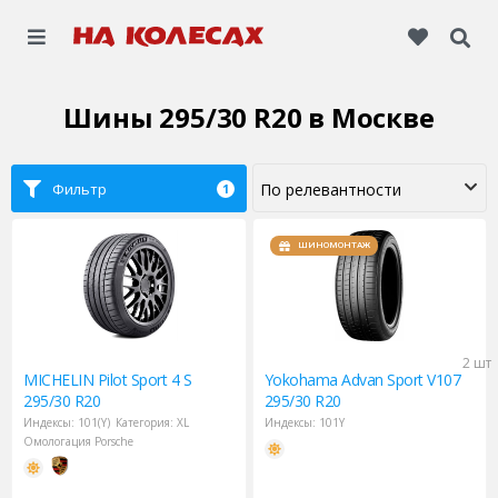
Шины 295/30 R20
в Москве
Фильтр
1
ШИНОМОНТАЖ
2 шт
MICHELIN
Pilot Sport 4 S
Yokohama
Advan Sport V107
295/30 R20
295/30 R20
Индексы:
101(Y)
Категория:
XL
Индексы:
101Y
Омологация Porsche