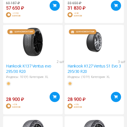
60 187
₽
33 650
₽
57 650
₽
31 830
₽
+1153
+636
БОНУСОВ
БОНУСОВ
ШИНОМОНТАЖ
ШИНОМОНТАЖ
2 шт
3 шт
Hankook
K137 Ventus evo
Hankook
K127 Ventus S1 Evo 3
295/30 R20
295/30 R20
Индексы:
101(Y)
Категория:
XL
Индексы:
(101Y)
Категория:
XL
28 900
₽
28 900
₽
+578
+578
БОНУСОВ
БОНУСОВ