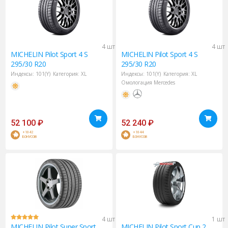
4 шт
4 шт
MICHELIN
Pilot Sport 4 S
MICHELIN
Pilot Sport 4 S
295/30 R20
295/30 R20
Индексы:
101(Y)
Категория:
XL
Индексы:
101(Y)
Категория:
XL
Омологация Mercedes
52 100
₽
52 240
₽
+1042
+1044
БОНУСОВ
БОНУСОВ
4 шт
1 шт
MICHELIN
Pilot Super Sport
MICHELIN
Pilot Sport Cup 2