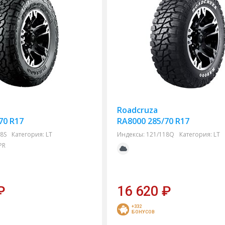
Roadcruza
70 R17
RA8000 285/70 R17
8S
Категория:
LT
Индексы:
121/118Q
Категория:
LT
PR
₽
16 620
₽
+332
БОНУСОВ