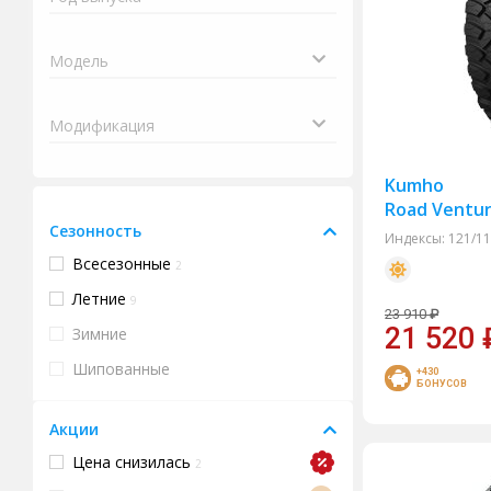
Kumho
Road Ventur
Сезонность
Индексы:
121/1
Всесезонные
2
Летние
9
23 910
₽
21 520
Зимние
Шипованные
+430
БОНУСОВ
Акции
Цена снизилась
2