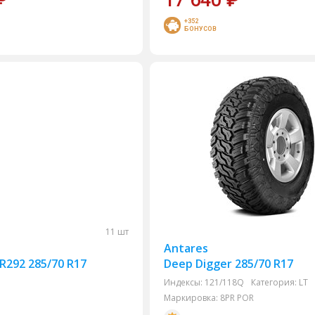
₽
17 640
₽
+352
БОНУСОВ
11 шт
Antares
TR292 285/70 R17
Deep Digger 285/70 R17
Индексы:
121/118Q
Категория:
LT
Маркировка:
8PR
POR