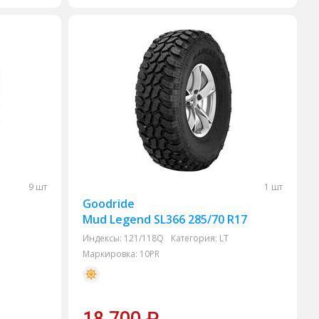
9 шт
1 шт
Goodride
Mud Legend SL366 285/70 R17
Индексы:
121/118Q
Категория:
LT
Маркировка:
10PR