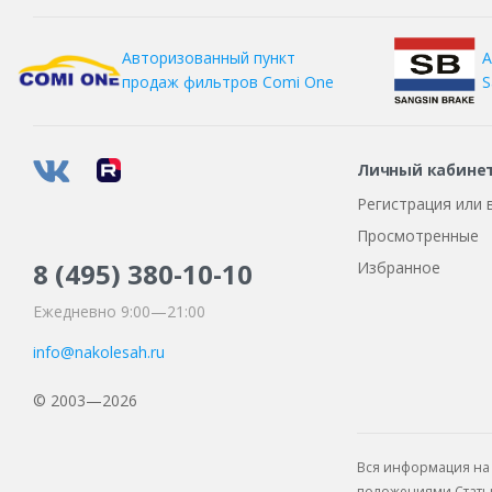
Nokian Tyres
А
Авторизованный пункт
NorTec
S
продаж фильтров
Comi One
Pirelli
Pirelli Formula
Личный кабине
Roadking
Регистрация или 
Roadstone
Просмотренные
RoadX
8 (495)
380-10-10
Избранное
Rockblade
Ежедневно 9:00—21:00
Satoya
Sunfull
info@nakolesah.ru
Torero
© 2003—2026
Toyo
Tracmax
Вся информация на 
Trazano
положениями Статьи 