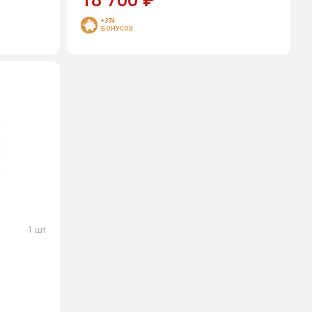
18 700
₽
+374
БОНУСОВ
1 шт