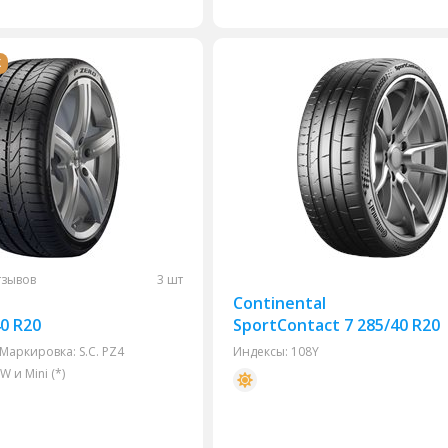
Ж
тзывов
3 шт
Continental
40 R20
SportContact 7 285/40 R20
Маркировка:
S.C.
PZ4
Индексы:
108Y
и Mini (*)