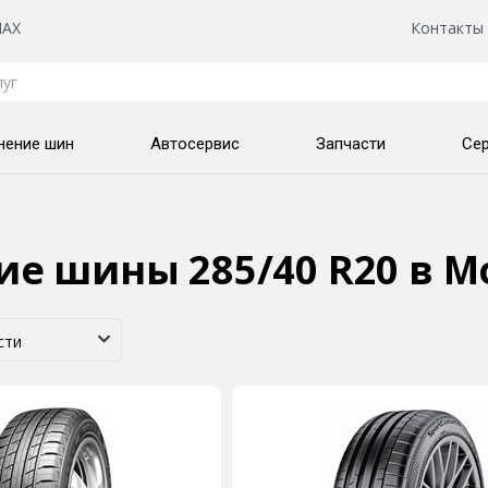
AX
Контакты
нение шин
Автосервис
Запчасти
Се
ие шины 285/40 R20
в М