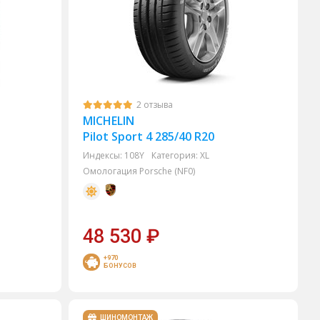
2 отзыва
MICHELIN
Pilot Sport 4 285/40 R20
Индексы:
108Y
Категория:
XL
Омологация Porsche (NF0)
48 530
₽
+970
БОНУСОВ
ШИНОМОНТАЖ