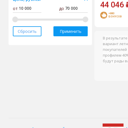
44 046
от
до
Cordiant
+880
Delinte
БОНУСОВ
Doublecoin
Сбросить
Применить
Doublestar
В результате
вариант летн
Dunlop
покупателей 
Fortune
профилем 40%
будут рады в
Forward
Gislaved
Goodride
Goodyear
Gripmax
Headway
HiFly
Ikon