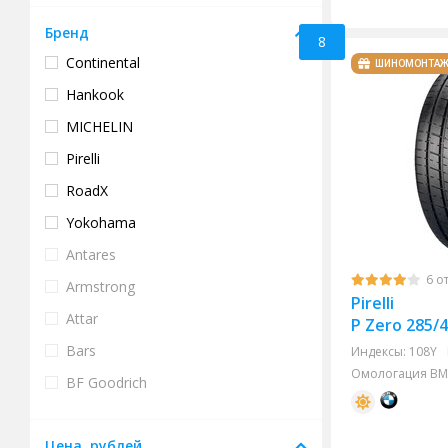
Бренд
8
Continental
ШИНОМОНТА
Hankook
MICHELIN
Pirelli
RoadX
Yokohama
Antares
6 о
Armstrong
Pirelli
Attar
P Zero 285/
Bars
Индексы:
108Y
Омологация BMW 
BF Goodrich
Bridgestone
Цена, рублей
Compasal