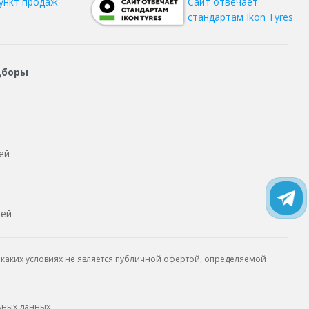
ункт продаж
Сайт отвечает
стандартам Ikon Tyres
дборы
ей
тей
каких условиях не является публичной офертой, определяемой
ьных данных