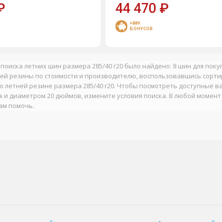
₽
44 470
₽
+889
БОНУСОВ
 поиска летних шин размера 285/40 r20 было найдено: 8 шин для пок
ей резины по стоимости и производителю, воспользовавшись сорти
о летней резине размера 285/40 r20. Чтобы посмотреть доступные в
 и диаметром 20 дюймов, измените условия поиска. В любой момент
ам помочь.