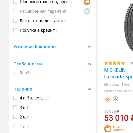
Шиномонтаж в подарок
3
Расширенная гарантия
Бесплатная доставка
8
Покупка в кредит
8
Усиление боковины
5 о
Особенности
MICHELIN
RunFlat
Latitude Spo
Индексы:
108Y
Наличие
Омологация Mer
4 и более шт.
5
3 шт.
1
59 090
₽
53 010
2 шт.
2
1 шт.
+1060
БОНУСОВ