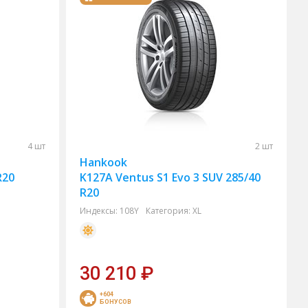
4 шт
2 шт
Hankook
R20
K127A Ventus S1 Evo 3 SUV 285/40
R20
Индексы:
108Y
Категория:
XL
30 210
₽
+604
БОНУСОВ