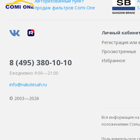
А
Авторизованный пункт
S
продаж фильтров
Comi One
Kama
Kapsen
Kingnate
Личный кабине
Kumho
Регистрация или 
Landsail
Просмотренные
Landspider
8 (495)
380-10-10
Избранное
Laufenn
Ежедневно 9:00—21:00
Leao
info@nakolesah.ru
Marshal
© 2003—2026
Matador
Maxxis
Вся информация на 
Mirage
положениями Статьи 
Nexen
Пользовательское 
Nitto