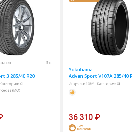
тзывов
5 шт
Yokohama
rt 3 285/40 R20
Advan Sport V107A 285/40 
Категория:
XL
Индексы:
108Y
Категория:
XL
cedes (MO)
₽
36 310
₽
+726
БОНУСОВ