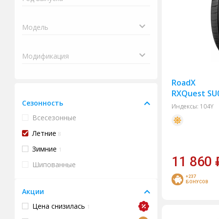
RoadX
RXQuest SU0
Сезонность
Индексы:
104Y
Всесезонные
Летние
8
Зимние
1
11 860
Шипованные
+237
БОНУСОВ
Акции
Цена снизилась
1