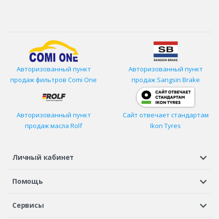
Авторизованный пункт
Авторизованный пункт
продаж фильтров
Comi One
продаж Sangsin Brake
Авторизованный пункт
Сайт отвечает стандартам
продаж масла Rolf
Ikon Tyres
Личный кабинет
Регистрация или вход
Просмотренные
Избранное
Помощь
Шины в кредит
Доставка
Оплата
Гарантия
Сервисы