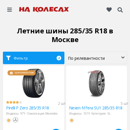
Летние шины 285/35 R18
в
Москве
Фильтр
2
ШИНОМОНТАЖ
2 шт
5 шт
Pirelli
P Zero 285/35 R18
Nexen
N'Fera SU1 285/35 R18
Индексы:
97Y
Омологация Mercedes
Индексы:
101Y
Категория:
XL