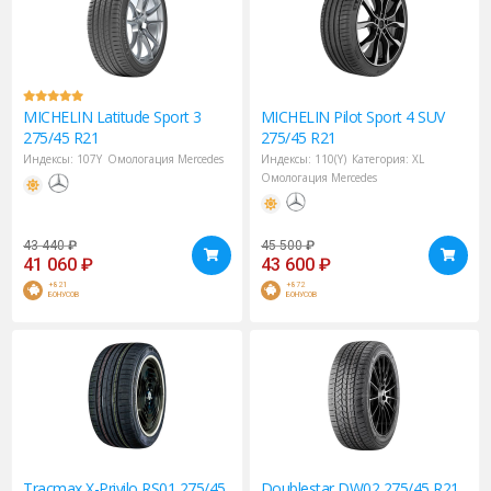
MICHELIN
Latitude Sport 3
MICHELIN
Pilot Sport 4 SUV
275/45 R21
275/45 R21
Индексы:
107Y
Омологация Mercedes
Индексы:
110(Y)
Категория:
XL
Омологация Mercedes
43 440
₽
45 500
₽
41 060
₽
43 600
₽
+821
+872
БОНУСОВ
БОНУСОВ
Tracmax
X-Privilo RS01 275/45
Doublestar
DW02 275/45 R21