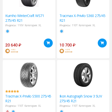
Kumho
WinterCraft WS71
Tracmax
X-Privilo S360 275/45
275/45 R21
R21
Индексы:
110V
Категория:
XL
Индексы:
110T
Категория:
XL
20 640
₽
10 700
₽
+412
+214
БОНУСОВ
БОНУСОВ
Tracmax
X-Privilo S500 275/45
Ikon
Autograph Snow 3 SUV
R21
275/45 R21
Индексы:
110T
Категория:
XL
Индексы:
110T
Категория:
XL