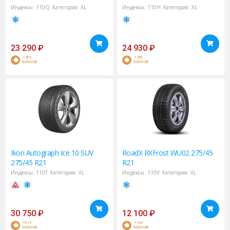
Индексы:
110Q
Категория:
XL
Индексы:
110H
Категория:
XL
23 290
₽
24 930
₽
+465
+498
БОНУСОВ
БОНУСОВ
Ikon
Autograph Ice 10 SUV
RoadX
RXFrost WU02 275/45
275/45 R21
R21
Индексы:
110T
Категория:
XL
Индексы:
110V
Категория:
XL
30 750
₽
12 100
₽
+615
+242
БОНУСОВ
БОНУСОВ