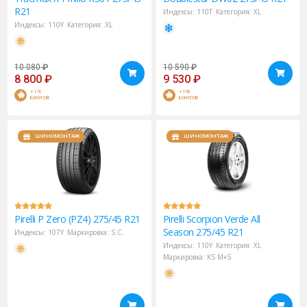
R21
Индексы:
110T
Категория:
XL
Индексы:
110Y
Категория:
XL
10 080
₽
10 590
₽
8 800
₽
9 530
₽
+176
+190
БОНУСОВ
БОНУСОВ
ШИНОМОНТАЖ
ШИНОМОНТАЖ
Pirelli
P Zero (PZ4) 275/45 R21
Pirelli
Scorpion Verde All
Season 275/45 R21
Индексы:
107Y
Маркировка:
S.C.
Индексы:
110Y
Категория:
XL
Маркировка:
KS
M+S