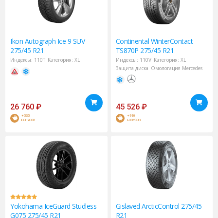
Ikon
Autograph Ice 9 SUV
Continental
WinterContact
275/45 R21
TS870P 275/45 R21
Индексы:
110T
Категория:
XL
Индексы:
110V
Категория:
XL
Защита диска
Омологация Mercedes
26 760
₽
45 526
₽
+535
+910
БОНУСОВ
БОНУСОВ
Yokohama
IceGuard Studless
Gislaved
ArcticControl 275/45
G075 275/45 R21
R21