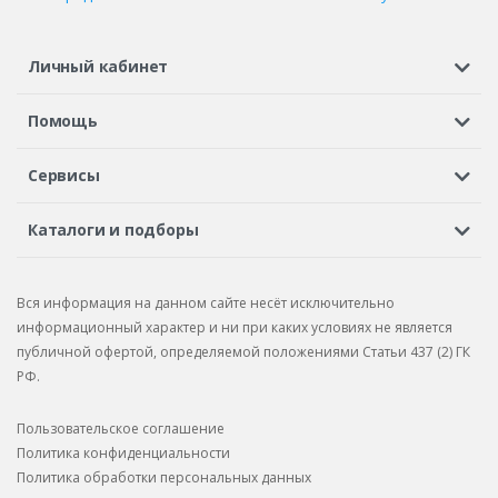
Личный кабинет
Регистрация или вход
Просмотренные
Избранное
Помощь
Шины в кредит
Доставка
Оплата
Гарантия
Сервисы
Вопросы и ответы
Вакансии
Автосервисы
Бонусная программа
Каталоги и подборы
Корпоративным клиентам
Рекламации по товару
Подбор шин
Подбор дисков
Подбор услуг
Рекламации по услугам
Вся информация на данном сайте несёт исключительно
Подбор запчастей
Каталог шин
Каталог дисков
информационный характер и ни при каких условиях не является
публичной офертой, определяемой положениями Статьи 437 (2) ГК
Каталог запчастей
РФ.
Пользовательское соглашение
Политика конфиденциальности
Политика обработки персональных данных