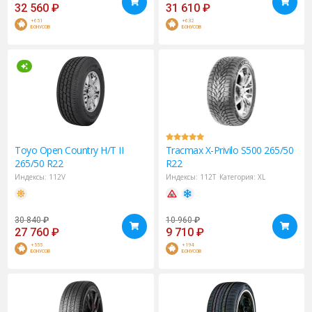
32 560
₽
31 610
₽
+651
+632
БОНУСОВ
БОНУСОВ
Toyo
Open Country H/T II
Tracmax
X-Privilo S500 265/50
265/50 R22
R22
Индексы:
112V
Индексы:
112T
Категория:
XL
30 840
₽
10 960
₽
27 760
₽
9 710
₽
+555
+194
БОНУСОВ
БОНУСОВ