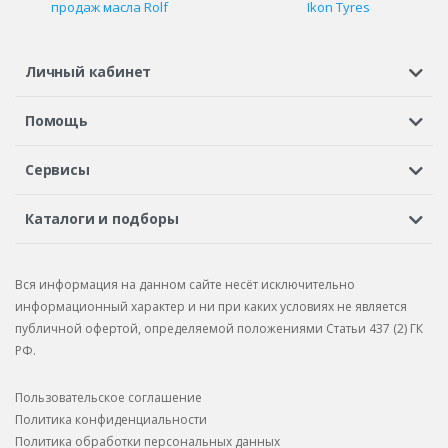
продаж масла Rolf
Ikon Tyres
Личный кабинет
Регистрация или вход
Просмотренные
Избранное
Помощь
Шины в кредит
Доставка
Оплата
Гарантия
Сервисы
Вопросы и ответы
Вакансии
Автосервисы
Бонусная программа
Каталоги и подборы
Корпоративным клиентам
Рекламации по товару
Подбор шин
Подбор дисков
Подбор услуг
Рекламации по услугам
Вся информация на данном сайте несёт исключительно
Подбор запчастей
Каталог шин
Каталог дисков
информационный характер и ни при каких условиях не является
публичной офертой, определяемой положениями Статьи 437 (2) ГК
Каталог запчастей
РФ.
Пользовательское соглашение
Политика конфиденциальности
Политика обработки персональных данных