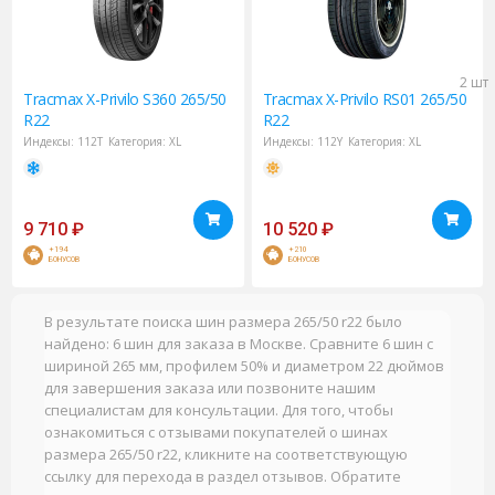
2 шт
Tracmax
X-Privilo S360 265/50
Tracmax
X-Privilo RS01 265/50
R22
R22
Индексы:
112T
Категория:
XL
Индексы:
112Y
Категория:
XL
9 710
₽
10 520
₽
+194
+210
БОНУСОВ
БОНУСОВ
В результате поиска шин размера 265/50 r22 было
найдено: 6 шин для заказа в Москве. Сравните 6 шин с
шириной 265 мм, профилем 50% и диаметром 22 дюймов
для завершения заказа или позвоните нашим
специалистам для консультации. Для того, чтобы
ознакомиться с отзывами покупателей о шинах
размера 265/50 r22, кликните на соответствующую
ссылку для перехода в раздел отзывов. Обратите