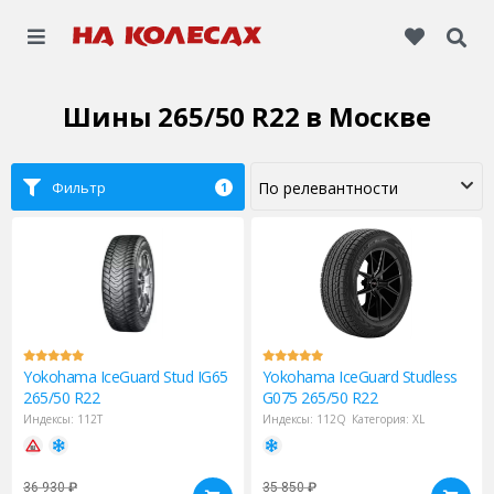
Шины 265/50 R22
в Москве
Фильтр
1
Yokohama
IceGuard Stud IG65
Yokohama
IceGuard Studless
265/50 R22
G075 265/50 R22
Индексы:
112T
Индексы:
112Q
Категория:
XL
36 930
₽
35 850
₽