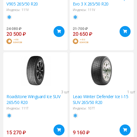
V905 265/50 R20
Evo 3 X 265/50 R20
Индексы:
111V
Индексы:
111V
24 080
₽
21 700
₽
20 500
₽
20 650
₽
+410
+413
БОНУСОВ
БОНУСОВ
3 шт
1 шт
Roadstone
Winguard Ice SUV
Leao
Winter Defender Ice I-15
265/50 R20
SUV 265/50 R20
Индексы:
111T
Индексы:
107T
15 270
₽
9 160
₽