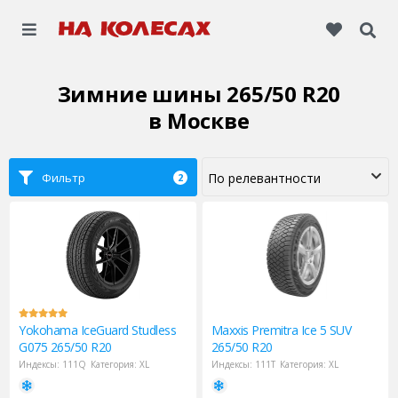
Зимние шины 265/50 R20
в Москве
Фильтр
2
Yokohama
IceGuard Studless
Maxxis
Premitra Ice 5 SUV
G075 265/50 R20
265/50 R20
Индексы:
111Q
Категория:
XL
Индексы:
111T
Категория:
XL