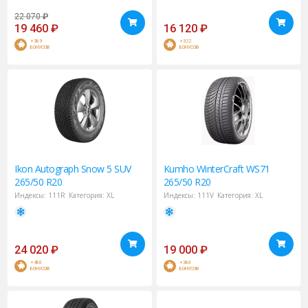
22 070
₽
19 460
₽
16 120
₽
+389
+322
БОНУСОВ
БОНУСОВ
Ikon
Autograph Snow 5 SUV
Kumho
WinterCraft WS71
265/50 R20
265/50 R20
Индексы:
111R
Категория:
XL
Индексы:
111V
Категория:
XL
24 020
₽
19 000
₽
+480
+380
БОНУСОВ
БОНУСОВ