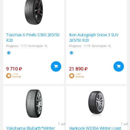
Tracmax
X-Privilo S360 265/50
Ikon
Autograph Snow 3 SUV
R20
265/50 R20
Индексы:
111T
Категория:
XL
Индексы:
111R
Категория:
XL
9 710
₽
21 890
₽
+194
+437
БОНУСОВ
БОНУСОВ
1 шт
1 шт
Yokohama
BluEarth*Winter
Hankook
W330A Winter i cept