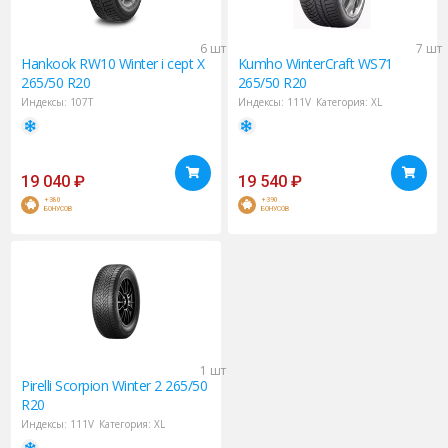
6 шт
7 шт
Hankook
RW10 Winter i cept X
Kumho
WinterCraft WS71
265/50 R20
265/50 R20
Индексы:
107T
Индексы:
111V
Категория:
XL
19 040
₽
19 540
₽
+380
+390
БОНУСОВ
БОНУСОВ
1 шт
Pirelli
Scorpion Winter 2 265/50
R20
Индексы:
111V
Категория:
XL