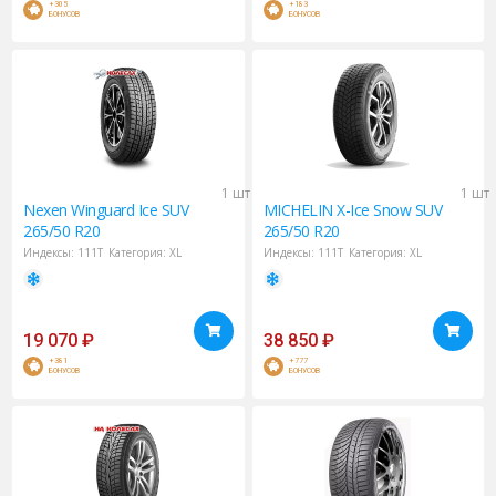
+305
+183
БОНУСОВ
БОНУСОВ
1 шт
1 шт
Nexen
Winguard Ice SUV
MICHELIN
X-Ice Snow SUV
265/50 R20
265/50 R20
Индексы:
111T
Категория:
XL
Индексы:
111T
Категория:
XL
19 070
₽
38 850
₽
+381
+777
БОНУСОВ
БОНУСОВ