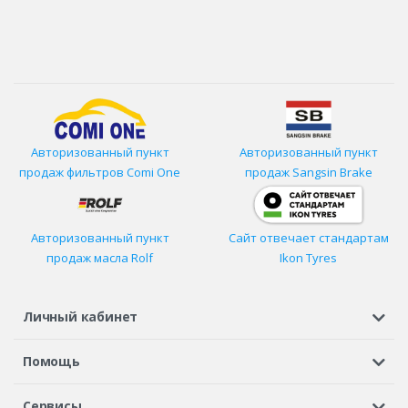
Авторизованный пункт
Авторизованный пункт
продаж фильтров
Comi One
продаж Sangsin Brake
Авторизованный пункт
Сайт отвечает стандартам
продаж масла Rolf
Ikon Tyres
Личный кабинет
Регистрация или вход
Просмотренные
Избранное
Помощь
Шины в кредит
Доставка
Оплата
Гарантия
Сервисы