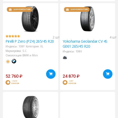
ШИНОМОНТАЖ
ШИНОМОНТАЖ
2 шт
4 шт
Pirelli
P Zero (PZ4) 265/45 R20
Yokohama
Geolandar CV 4S
G061 265/45 R20
Индексы:
108Y
Категория:
XL
Маркировка:
S.C.
Индексы:
108V
Омологация BMW и Mini
52 760
₽
24 870
₽
+1055
+497
БОНУСОВ
БОНУСОВ