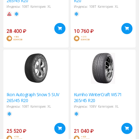
265/45 R20
R20
Индексы:
108T
Категория:
XL
Индексы:
108T
Категория:
XL
28 400
₽
10 760
₽
+568
+215
БОНУСОВ
БОНУСОВ
Ikon
Autograph Snow 5 SUV
Kumho
WinterCraft WS71
265/45 R20
265/45 R20
Индексы:
108T
Категория:
XL
Индексы:
108V
Категория:
XL
25 520
₽
21 040
₽
+510
+420