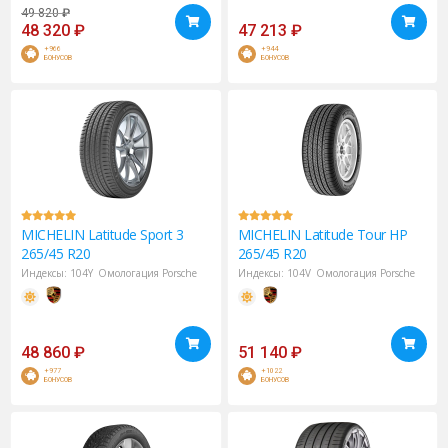
49 820
₽
48 320
₽
47 213
₽
+966
+944
БОНУСОВ
БОНУСОВ
MICHELIN
Latitude Sport 3
MICHELIN
Latitude Tour HP
265/45 R20
265/45 R20
Индексы:
104Y
Омологация Porsche
Индексы:
104V
Омологация Porsche
48 860
₽
51 140
₽
+977
+1022
БОНУСОВ
БОНУСОВ