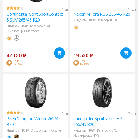
1 шт
1 шт
Continental
ContiSportContact
Nexen
N'Fera RU5 265/45 R20
5 SUV 265/45 R20
Индексы:
108V
Категория:
XL
Индексы:
108Y
Категория:
XL
Омологация Mercedes
42 130
₽
19 530
₽
+842
+390
БОНУСОВ
БОНУСОВ
3 шт
2 шт
Pirelli
Scorpion Winter 265/45
Landspider
Sportraxx UHP
R20
265/45 R20
Индексы:
104V
Омологация Porsche
Индексы:
108Y
Категория:
XL
Маркировка:
4PR