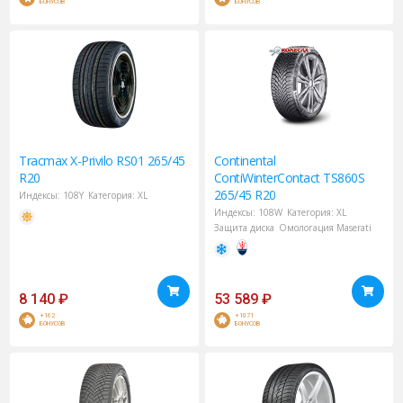
БОНУСОВ
БОНУСОВ
Tracmax
X-Privilo RS01 265/45
Continental
R20
ContiWinterContact TS860S
265/45 R20
Индексы:
108Y
Категория:
XL
Индексы:
108W
Категория:
XL
Защита диска
Омологация Maserati
8 140
₽
53 589
₽
+162
+1071
БОНУСОВ
БОНУСОВ