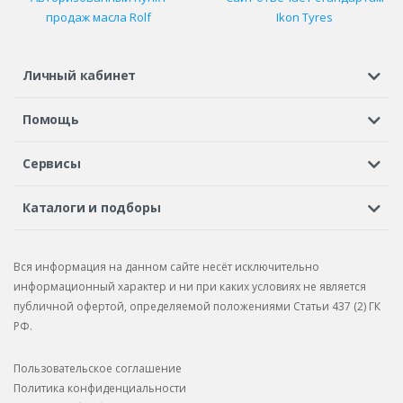
продаж масла Rolf
Ikon Tyres
Личный кабинет
Регистрация или вход
Просмотренные
Избранное
Помощь
Шины в кредит
Доставка
Оплата
Гарантия
Сервисы
Вопросы и ответы
Вакансии
Автосервисы
Бонусная программа
Каталоги и подборы
Корпоративным клиентам
Рекламации по товару
Подбор шин
Подбор дисков
Подбор услуг
Рекламации по услугам
Вся информация на данном сайте несёт исключительно
Подбор запчастей
Каталог шин
Каталог дисков
информационный характер и ни при каких условиях не является
публичной офертой, определяемой положениями Статьи 437 (2) ГК
Каталог запчастей
РФ.
Пользовательское соглашение
Политика конфиденциальности