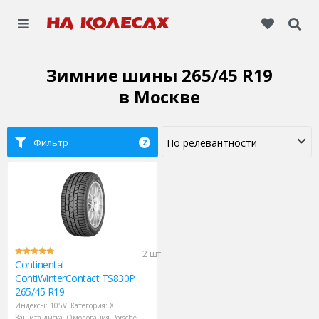
Зимние шины 265/45 R19
в Москве
Фильтр
2
2 шт
Continental
ContiWinterContact TS830P
265/45 R19
Индексы:
105V
Категория:
XL
Защита диска
Омологация Porsche