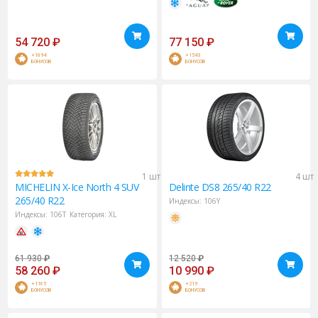
54 720
₽
77 150
₽
+1094
+1543
БОНУСОВ
БОНУСОВ
1 шт
4 шт
MICHELIN
X-Ice North 4 SUV
Delinte
DS8 265/40 R22
265/40 R22
Индексы:
106Y
Индексы:
106T
Категория:
XL
61 930
₽
12 520
₽
58 260
₽
10 990
₽
+1165
+219
БОНУСОВ
БОНУСОВ