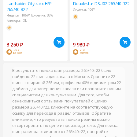
Landspider
Citytraxx H/P
Doublestar
DSU02 265/40 R22
265/40 R22
Индексы:
106Y
Индексы:
106W
Боковина:
BSW
Категория:
XL
8 250
₽
9 980
₽
+165
+199
БОНУСОВ
БОНУСОВ
В результате поиска шин размера 265/40 r22 было
найдено: 22 шины для заказа в Москве. Сравните 22
шины с шириной 265 мм, профилем 40% и диаметром 22
дюймов для завершения заказа или позвоните нашим
специалистам для консультации. Для того, чтобы
ознакомиться с отзывами покупателей о шинах
размера 265/40 r22, кликните на соответствующую
ссылку для перехода в раздел отзывов. Обратите
внимание, что результаты поиска резины можно
отсортировать по цене и производителю. Для поиска
шин размера отличного от 265/40 r22, настройте