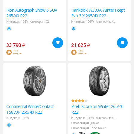
Ikon
Autograph Snow 5 SUV
Hankook
W330A Winter i cept
265/40 R22
Evo 3 X 265/40 R22
Индексы:
106V
Категория:
XL
Индексы:
106W
Категория:
XL
33 790
₽
21 625
₽
+675
+432
БОНУСОВ
БОНУСОВ
Continental
WinterContact
Pirelli
Scorpion Winter 265/40
TS870P 265/40 R22
R22
Индексы:
106W
Индексы:
106W
Категория:
XL
Омологация Jaguar
Омологация Land Rover