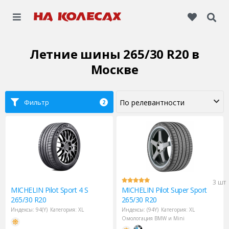
Летние шины 265/30 R20
в
Москве
Фильтр
2
3 шт
MICHELIN
Pilot Sport 4 S
MICHELIN
Pilot Super Sport
265/30 R20
265/30 R20
Индексы:
94(Y)
Категория:
XL
Индексы:
(94Y)
Категория:
XL
Омологация BMW и Mini