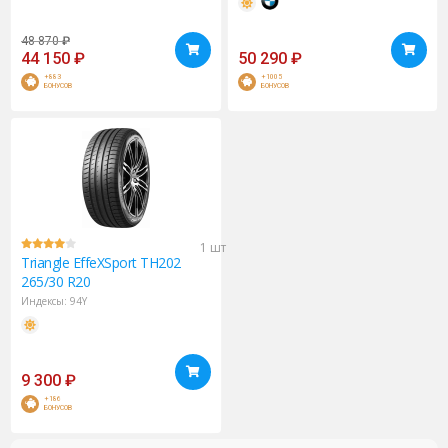
48 870
₽
44 150
₽
50 290
₽
+883
+1005
БОНУСОВ
БОНУСОВ
1 шт
Triangle
EffeXSport TH202
265/30 R20
Индексы:
94Y
9 300
₽
+186
БОНУСОВ