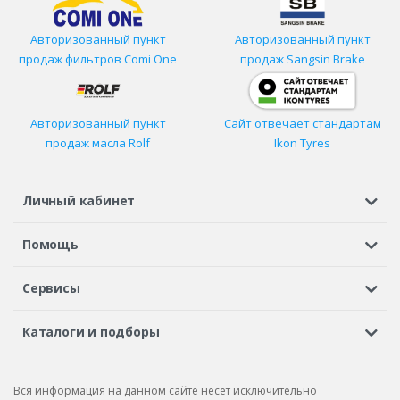
Авторизованный пункт
Авторизованный пункт
продаж фильтров
Comi One
продаж Sangsin Brake
Авторизованный пункт
Сайт отвечает стандартам
продаж масла Rolf
Ikon Tyres
Личный кабинет
Регистрация или вход
Просмотренные
Избранное
Помощь
Шины в кредит
Доставка
Оплата
Гарантия
Сервисы
Вопросы и ответы
Вакансии
Автосервисы
Бонусная программа
Каталоги и подборы
Корпоративным клиентам
Рекламации по товару
Подбор шин
Подбор дисков
Подбор услуг
Рекламации по услугам
Вся информация на данном сайте несёт исключительно