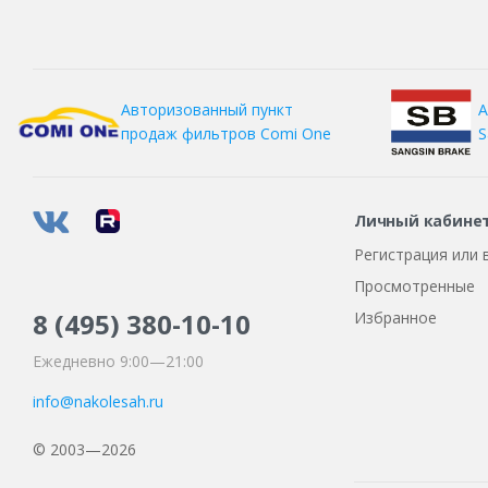
Tunga
Unigrip
Viatti
А
Авторизованный пункт
S
продаж фильтров
Comi One
Westlake
Yokohama
Личный кабине
Регистрация или 
Просмотренные
8 (495)
380-10-10
Избранное
Ежедневно 9:00—21:00
info@nakolesah.ru
© 2003—2026