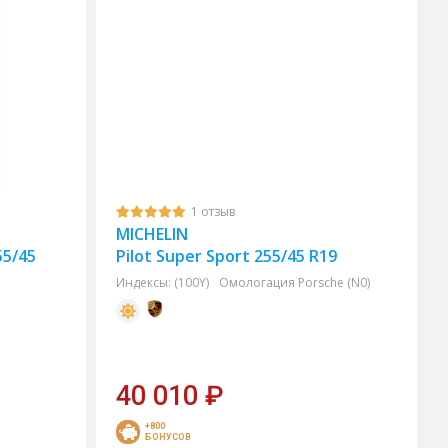
1 отзыв
MICHELIN
55/45
Pilot Super Sport 255/45 R19
Индексы:
(100Y)
Омологация Porsche (N0)
40 010
₽
+800
БОНУСОВ