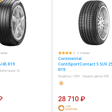
тзыва
2 отзыва
Continental
/45 R19
ContiSportContact 5 SUV 2
R19
Категория:
XL
Индексы:
100V
Защита диска (FR)
₽
28 710
₽
+574
БОНУСОВ