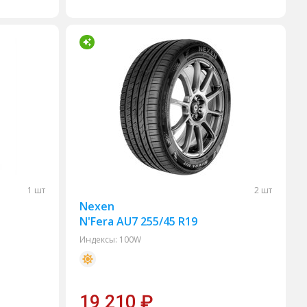
1 шт
2 шт
Nexen
N'Fera AU7 255/45 R19
Индексы:
100W
19 210
₽