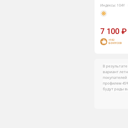
Индексы:
104Y
Nokian Tyres
NorTec
Pirelli Formula
7 100
₽
Roadcruza
+142
БОНУСОВ
Roadking
Roadstone
RoadX
В результате
вариант летн
Rockblade
покупателей 
Sailun
профилем 45%
будут рады в
Satoya
Sunfull
Torero
Toyo
Trazano