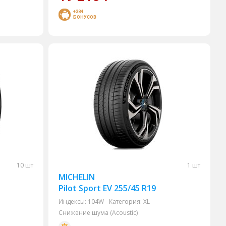
+384
БОНУСОВ
10 шт
1 шт
MICHELIN
Pilot Sport EV 255/45 R19
Индексы:
104W
Категория:
XL
Снижение шума (Acoustic)