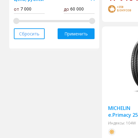
+358
от
до
Bridgestone
БОНУСОВ
Compasal
Cordiant
Сбросить
Применить
Delinte
Doublecoin
Doublestar
Dunlop
Fortune
Forward
Gislaved
MICHELIN
Goodride
e.Primacy 25
Goodyear
Индексы:
104W
Gripmax
Hankook