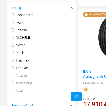
Бренд
Continental
ШИНОМОНТА
Ikon
Landsail
MICHELIN
Nexen
Pirelli
Tracmax
Triangle
Ikon
Antares
Autograph U
Armstrong
Индексы:
104Y
Attar
14
Bars
22 390
₽
17 910
Цена, рублей
BF Goodrich