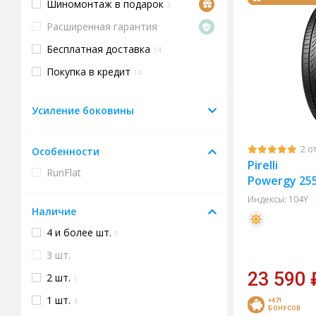
Шиномонтаж в подарок
3
Расширенная гарантия
Бесплатная доставка
14
Покупка в кредит
14
Усиление боковины
2 о
Особенности
Pirelli
RunFlat
Powergy 255
Индексы:
104Y
Наличие
4 и более шт.
9
3 шт.
23 590
2 шт.
1
1 шт.
4
+471
БОНУСОВ