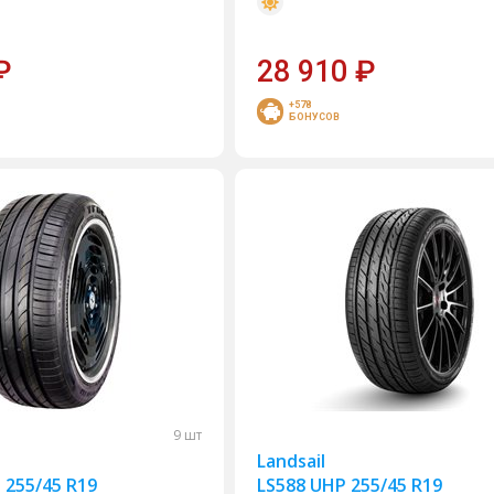
₽
28 910
₽
+578
БОНУСОВ
9 шт
Landsail
3 255/45 R19
LS588 UHP 255/45 R19