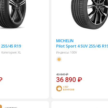
MICHELIN
5 255/45 R19
Pilot Sport 4 SUV 255/45 R1
Категория:
XL
Индексы:
100V
40 849
₽
₽
36 890
₽
+737
БОНУСОВ
Ж