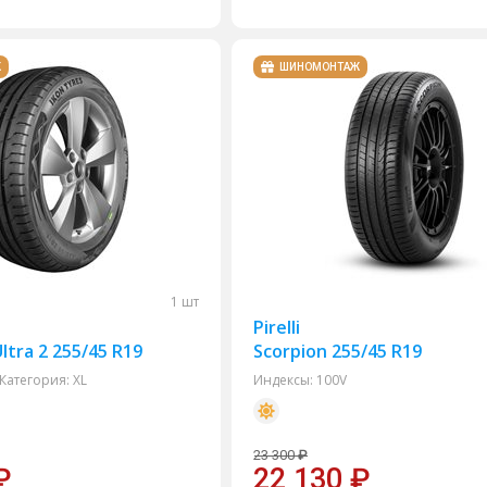
Ж
ШИНОМОНТАЖ
1 шт
Pirelli
ltra 2 255/45 R19
Scorpion 255/45 R19
Категория:
XL
Индексы:
100V
23 300
₽
₽
22 130
₽