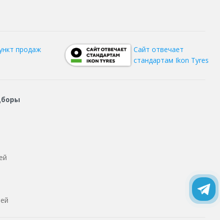
ункт продаж
Сайт отвечает
стандартам Ikon Tyres
дборы
ей
тей