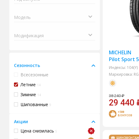
MICHELIN
Pilot Sport 
Сезонность
Индексы:
104(Y)
Всесезонные
Маркировка:
RG
Летние
14
Зимние
14
38 240
₽
29 440
Шипованные
9
+588
БОНУСОВ
Акции
Цена снизилась
5
ШИНОМОНТА