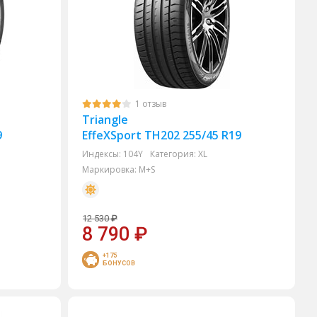
1 отзыв
Triangle
9
EffeXSport TH202 255/45 R19
Индексы:
104Y
Категория:
XL
Маркировка:
M+S
12 530
₽
8 790
₽
+175
БОНУСОВ