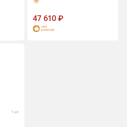
47 610
₽
+952
БОНУСОВ
1 шт