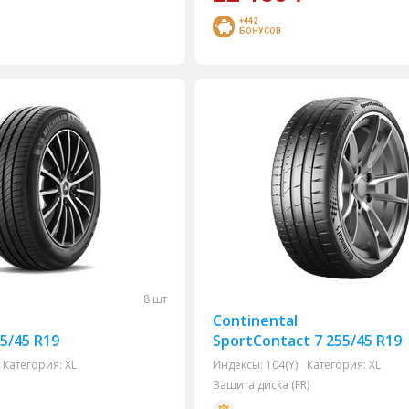
+442
БОНУСОВ
8 шт
Continental
5/45 R19
SportContact 7 255/45 R19
Категория:
XL
Индексы:
104(Y)
Категория:
XL
Защита диска (FR)