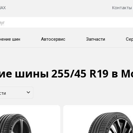
AX
Контакты
нение шин
Автосервис
Запчасти
Се
ие шины 255/45 R19
в М