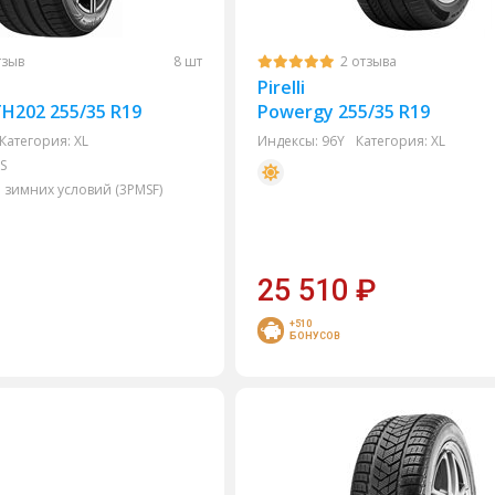
тзыв
8 шт
2 отзыва
Pirelli
TH202 255/35 R19
Powergy 255/35 R19
Категория:
XL
Индексы:
96Y
Категория:
XL
S
 зимних условий (3PMSF)
25 510
₽
+510
БОНУСОВ