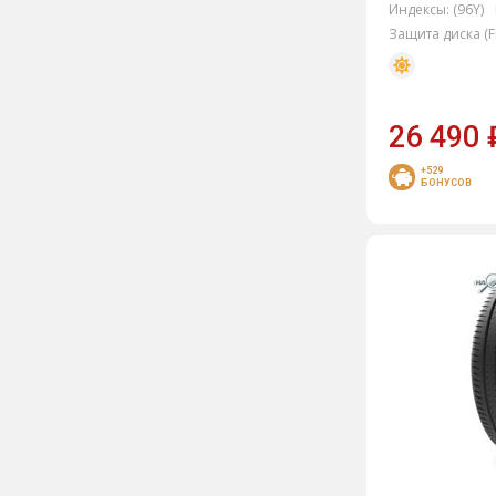
Индексы:
(96Y)
Goodride
Защита диска (F
Goodyear
Gripmax
26 490
Hankook
HiFly
+529
БОНУСОВ
Kama
Kapsen
Kingnate
Landsail
Landspider
Leao
Marshal
Matador
Maxxis