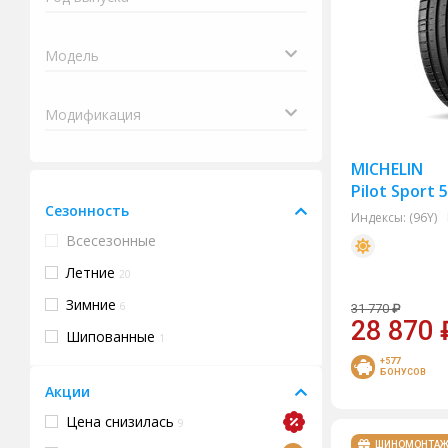
MICHELIN
Pilot Sport 
Сезонность
Индексы:
(96Y)
Всесезонные
Летние
20
Зимние
6
31 770
₽
28 870
Шипованные
1
+577
БОНУСОВ
Акции
Цена снизилась
9
ШИНОМОНТА