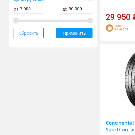
от
до
Antares
29 950
Armstrong
+599
Attar
БОНУСОВ
Сбросить
Применить
Bars
BF Goodrich
Compasal
Cordiant
Delinte
Doublecoin
Doublestar
Dunlop
Fortune
Continental
Forward
SportContac
Gislaved