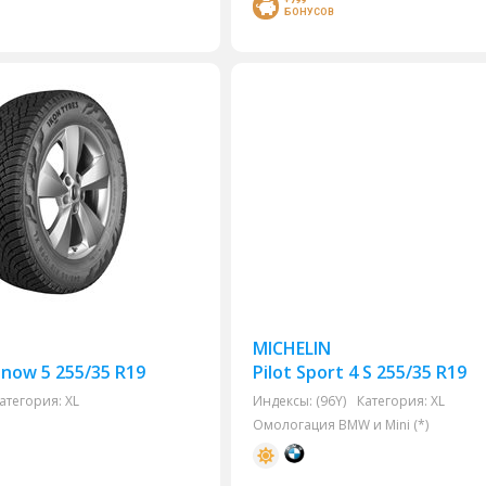
+799
БОНУСОВ
MICHELIN
now 5 255/35 R19
Pilot Sport 4 S 255/35 R19
атегория:
XL
Индексы:
(96Y)
Категория:
XL
Омологация BMW и Mini (*)