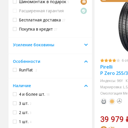
Шиномонтаж в подарок
5
Расширенная гарантия
Бесплатная доставка
27
Покупка в кредит
27
Усиление боковины
6 о
Особенности
Pirelli
RunFlat
2
P Zero 255/
Индексы:
96Y
К
Наличие
Маркировка:
L.S
Омологация Mer
4 и более шт.
18
3 шт.
2
2 шт.
3
39 979
1 шт.
4