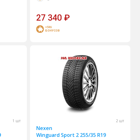
27 340
₽
+546
БОНУСОВ
1 шт
2 шт
Nexen
9
Winguard Sport 2 255/35 R19