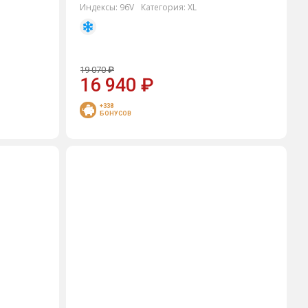
Индексы:
96V
Категория:
XL
19 070
₽
16 940
₽
+338
БОНУСОВ