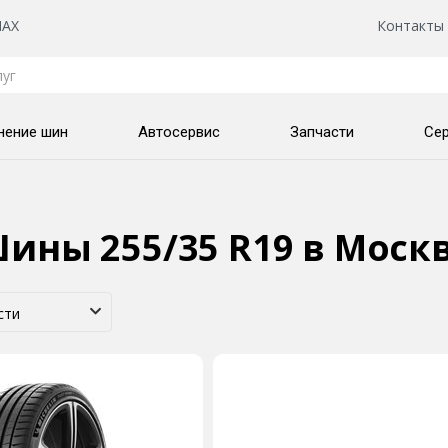
AX
Контакты
нение шин
Автосервис
Запчасти
Се
ины 255/35 R19
в Моск