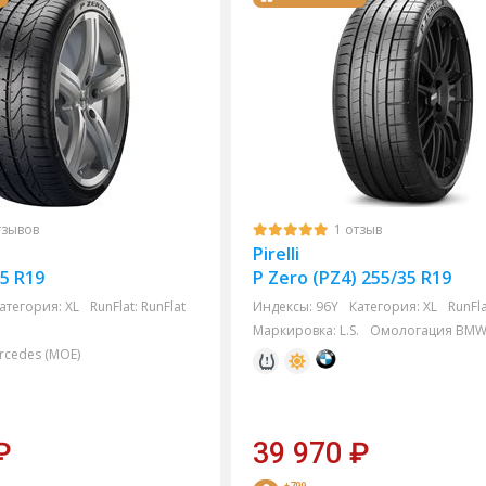
тзывов
1 отзыв
Pirelli
35 R19
P Zero (PZ4) 255/35 R19
атегория:
XL
RunFlat:
RunFlat
Индексы:
96Y
Категория:
XL
RunFla
.
Маркировка:
L.S.
Омологация BMW и
cedes (MOE)
₽
39 970
₽