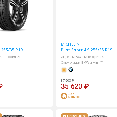
MICHELIN
5 255/35 R19
Pilot Sport 4 S 255/35 R19
Категория:
XL
Индексы:
96Y
Категория:
XL
Омологация BMW и Mini (*)
37 600
₽
₽
35 620
₽
+712
БОНУСОВ
Ж
ШИНОМОНТАЖ