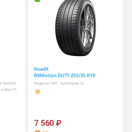
RoadX
RXMotion DU71 255/35 R19
t:
RunFlat
Индексы:
96Y
Категория:
XL
 Mini (*)
7 560
₽