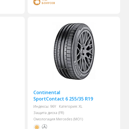
+151
БОНУСОВ
Continental
SportContact 6 255/35 R19
Индексы:
96Y
Категория:
XL
Защита диска (FR)
Омологация Mercedes (MO1)