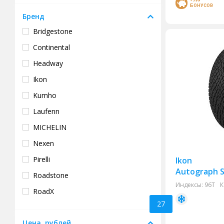
+799
БОНУСОВ
Бренд
Bridgestone
Continental
Headway
Ikon
Kumho
Laufenn
MICHELIN
Nexen
Pirelli
Ikon
Autograph S
Roadstone
Индексы:
96T
К
RoadX
27
Triangle
Цена, рублей
Yokohama