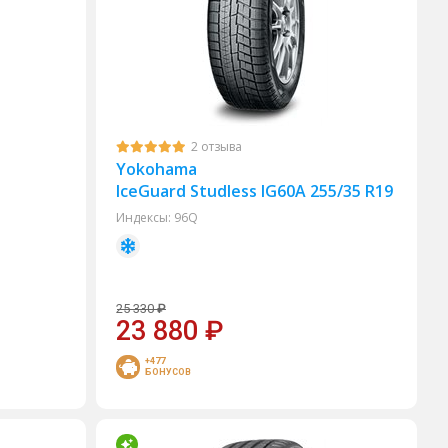
2 отзыва
Yokohama
IceGuard Studless IG60A 255/35 R19
Индексы:
96Q
25 330
₽
23 880
₽
+477
БОНУСОВ