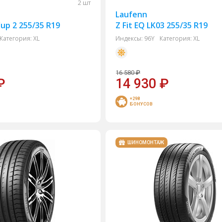
2 шт
Laufenn
Cup 2 255/35 R19
Z Fit EQ LK03 255/35 R19
Категория:
XL
Индексы:
96Y
Категория:
XL
16 580
₽
₽
14 930
₽
+298
БОНУСОВ
ШИНОМОНТАЖ