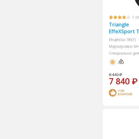
Trazano
1 о
Tunga
Triangle
Unigrip
EffeXSport 
Viatti
Индексы:
96(Y)
Маркировка:
M+
Westlake
Специально для
8 440
₽
7 840
₽
+156
БОНУСОВ