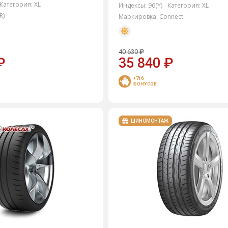
Категория:
XL
Индексы:
96(Y)
Категория:
XL
R)
Маркировка:
Connect
40 630
₽
₽
35 840
₽
+716
БОНУСОВ
ШИНОМОНТАЖ