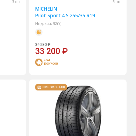
3 шт
5 шт
MICHELIN
Pilot Sport 4 S 255/35 R19
Индексы:
92(Y)
34 230
₽
33 200
₽
+664
БОНУСОВ
ШИНОМОНТАЖ