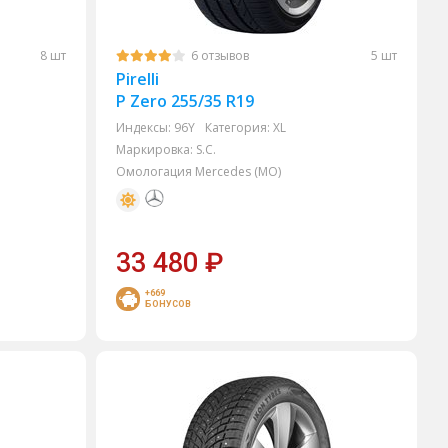
8 шт
6 отзывов
5 шт
Pirelli
P Zero 255/35 R19
Индексы:
96Y
Категория:
XL
Маркировка:
S.C.
Омологация Mercedes (MO)
33 480
₽
+669
БОНУСОВ