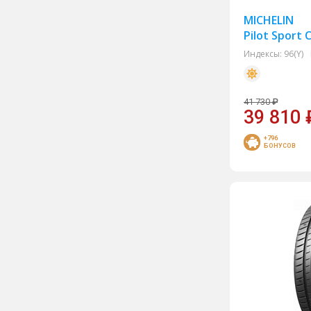
MICHELIN
Mirage
Pilot Sport 
Nitto
Индексы:
96(Y)
Nokian Tyres
NorTec
41 730
₽
Pirelli Formula
39 810
Roadcruza
+796
БОНУСОВ
Roadking
Rockblade
Sailun
Satoya
Sunfull
Torero
Toyo
Tracmax