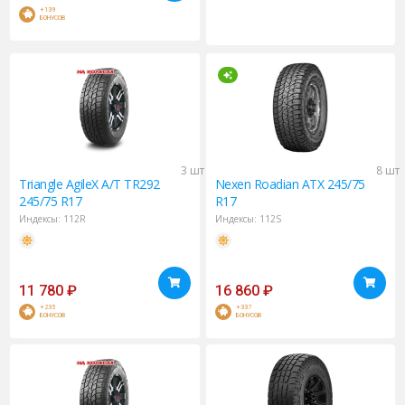
+139
БОНУСОВ
3 шт
8 шт
Triangle
AgileX A/T TR292
Nexen
Roadian ATX 245/75
245/75 R17
R17
Индексы:
112R
Индексы:
112S
11 780
₽
16 860
₽
+235
+337
БОНУСОВ
БОНУСОВ