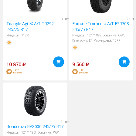
3 шт
2 шт
Triangle
AgileX A/T TR292
Fortune
Tormenta A/T FSR308
245/75 R17
245/75 R17
Индексы:
112R
Индексы:
121/118S
Боковина:
OWL
Категория:
LT
Маркировка:
10PR
10 870
₽
9 560
₽
+217
+191
БОНУСОВ
БОНУСОВ
1 шт
Roadcruza
RA8000 245/75 R17
Индексы:
121/118Q
Боковина:
WW