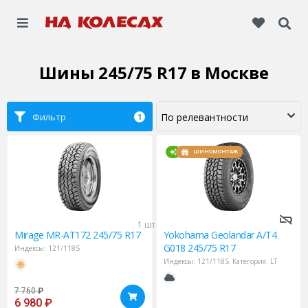
Шины 245/75 R17
в Москве
Фильтр
1
ШИНОМОНТАЖ
1 шт
Mirage
MR-AT172 245/75 R17
Yokohama
Geolandar A/T4
G018 245/75 R17
Индексы:
121/118S
Индексы:
121/118S
Категория:
LT
7 760
₽
6 980
₽