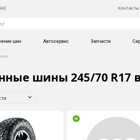
AX
Контакты
нение шин
Автосервис
Запчасти
Се
нные
нные шины 245/70 R17