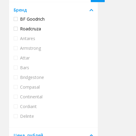
Бренд
BF Goodrich
Roadcruza
Antares
Armstrong
Attar
Bars
Bridgestone
Compasal
Continental
Cordiant
Delinte
Doublecoin
Цена, рублей
Doublestar