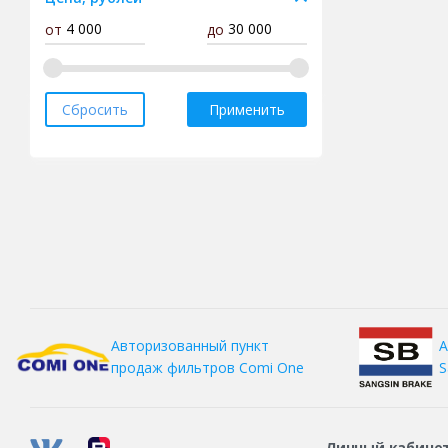
от
до
Dunlop
Fortune
Forward
Сбросить
Применить
Gislaved
Goodride
Goodyear
Gripmax
Hankook
Headway
HiFly
А
Авторизованный пункт
Ikon
S
продаж фильтров
Comi One
Kama
Kapsen
Kingnate
Личный кабине