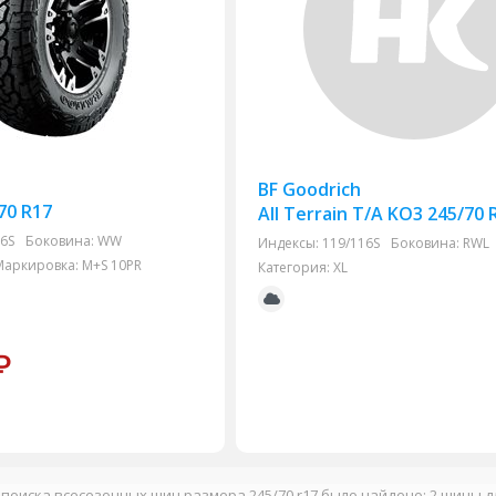
BF Goodrich
70 R17
All Terrain T/A KO3 245/70 
6S
Боковина:
WW
Индексы:
119/116S
Боковина:
RWL
Маркировка:
M+S
10PR
Категория:
XL
₽
 поиска всесезонных шин размера 245/70 r17 было найдено: 2 шины 