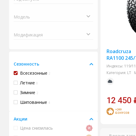
Roadcruza
RA1100 245/
Сезонность
Индексы:
119/11
Всесезонные
Категория:
LT
2
Летние
8
Зимние
2
12 450
Шипованные
4
+249
БОНУСОВ
Акции
Цена снизилась
В результате