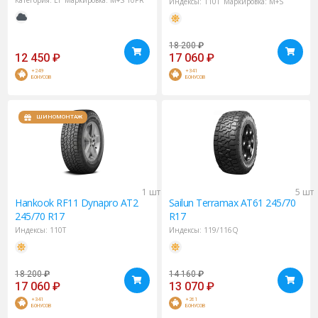
Категория:
LT
Маркировка:
M+S
10PR
Индексы:
110T
Маркировка:
M+S
18 200
₽
12 450
₽
17 060
₽
+249
+341
БОНУСОВ
БОНУСОВ
ШИНОМОНТАЖ
1 шт
5 шт
Hankook
RF11 Dynapro AT2
Sailun
Terramax AT61 245/70
245/70 R17
R17
Индексы:
110T
Индексы:
119/116Q
18 200
₽
14 160
₽
17 060
₽
13 070
₽
+341
+261
БОНУСОВ
БОНУСОВ