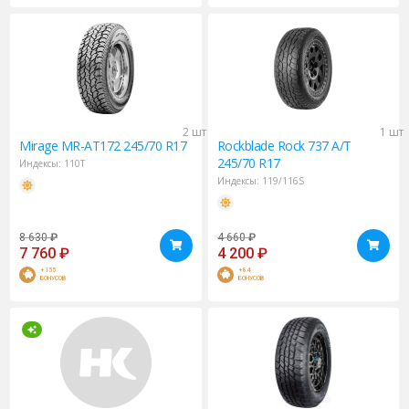
2 шт
1 шт
Mirage
MR-AT172 245/70 R17
Rockblade
Rock 737 A/T
245/70 R17
Индексы:
110T
Индексы:
119/116S
8 630
₽
4 660
₽
7 760
₽
4 200
₽
+155
+84
БОНУСОВ
БОНУСОВ