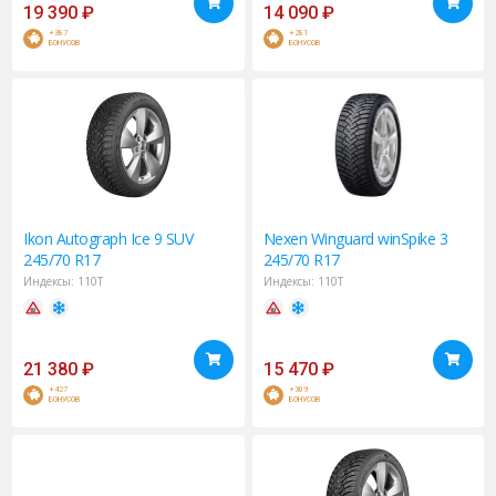
19 390
₽
14 090
₽
+387
+281
БОНУСОВ
БОНУСОВ
Ikon
Autograph Ice 9 SUV
Nexen
Winguard winSpike 3
245/70 R17
245/70 R17
Индексы:
110T
Индексы:
110T
21 380
₽
15 470
₽
+427
+309
БОНУСОВ
БОНУСОВ