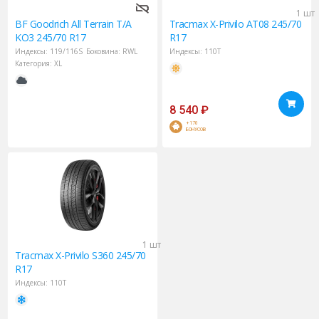
1 шт
BF Goodrich
All Terrain T/A
Tracmax
X-Privilo AT08 245/70
KO3 245/70 R17
R17
Индексы:
119/116S
Боковина:
RWL
Индексы:
110T
Категория:
XL
8 540
₽
+170
БОНУСОВ
1 шт
Tracmax
X-Privilo S360 245/70
R17
Индексы:
110T