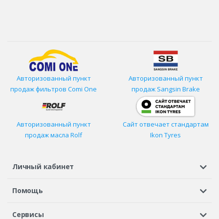
Авторизованный пункт
Авторизованный пункт
продаж фильтров
Comi One
продаж Sangsin Brake
Авторизованный пункт
Сайт отвечает стандартам
продаж масла Rolf
Ikon Tyres
Личный кабинет
Регистрация или вход
Просмотренные
Избранное
Помощь
Шины в кредит
Доставка
Оплата
Гарантия
Сервисы