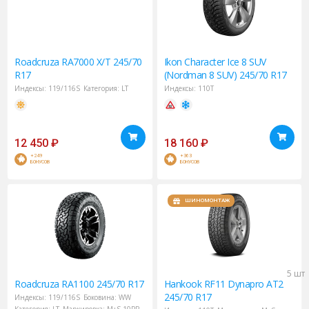
Roadcruza
RA7000 X/T 245/70
Ikon
Character Ice 8 SUV
R17
(Nordman 8 SUV) 245/70 R17
Индексы:
119/116S
Категория:
LT
Индексы:
110T
12 450
₽
18 160
₽
+249
+363
БОНУСОВ
БОНУСОВ
ШИНОМОНТАЖ
5 шт
Roadcruza
RA1100 245/70 R17
Hankook
RF11 Dynapro AT2
245/70 R17
Индексы:
119/116S
Боковина:
WW