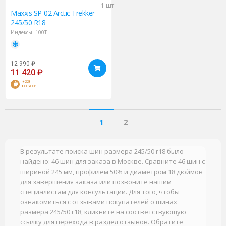
1 шт
Maxxis
SP-02 Arctic Trekker
245/50 R18
Индексы:
100T
12 990
₽
11 420
₽
+228
БОНУСОВ
1
2
В результате поиска шин размера 245/50 r18 было
найдено: 46 шин для заказа в Москве. Сравните 46 шин с
шириной 245 мм, профилем 50% и диаметром 18 дюймов
для завершения заказа или позвоните нашим
специалистам для консультации. Для того, чтобы
ознакомиться с отзывами покупателей о шинах
размера 245/50 r18, кликните на соответствующую
ссылку для перехода в раздел отзывов. Обратите