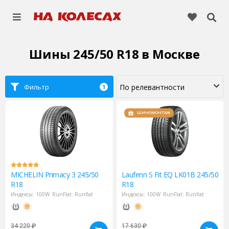
Шины 245/50 R18
в Москве
Фильтр
1
ШИНОМОНТАЖ
MICHELIN
Primacy 3 245/50
Laufenn
S Fit EQ LK01B 245/50
R18
R18
Индексы:
100W
RunFlat:
Runflat
Индексы:
100W
RunFlat:
Runflat
34 220
₽
17 630
₽