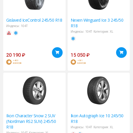
Gislaved
IceControl 245/50 R18
Nexen
Winguard Ice 3 245/50
R18
Индексы:
104T
Индексы:
104T
Категория:
XL
20 190
₽
15 050
₽
+403
+301
БОНУСОВ
БОНУСОВ
Ikon
Character Snow 2 SUV
Ikon
Autograph Ice 10 245/50
(Nordman RS2 SUV) 245/50
R18
R18
Индексы:
104T
Категория:
XL
Индексы:
104T
Категория:
XL