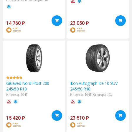
14 760
₽
23 050
₽
+295
+461
БОНУСОВ
БОНУСОВ
Gislaved
Nord Frost 200
Ikon
Autograph Ice 10 SUV
245/50 R18
245/50 R18
Индексы:
104T
Индексы:
104T
Категория:
XL
15 420
₽
23 510
₽
+308
+470
БОНУСОВ
БОНУСОВ