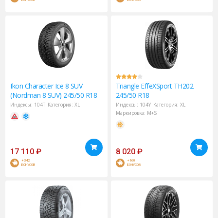
БОНУСОВ
БОНУСОВ
Ikon
Character Ice 8 SUV
Triangle
EffeXSport TH202
(Nordman 8 SUV) 245/50 R18
245/50 R18
Индексы:
104T
Категория:
XL
Индексы:
104Y
Категория:
XL
Маркировка:
M+S
17 110
₽
8 020
₽
+342
+160
БОНУСОВ
БОНУСОВ