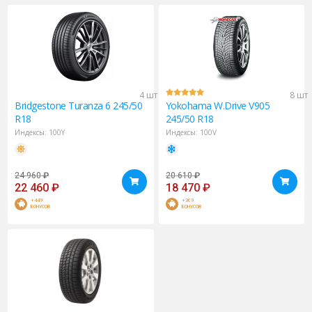
4 шт
8 шт
Bridgestone
Turanza 6 245/50
Yokohama
W.Drive V905
R18
245/50 R18
Индексы:
100Y
Индексы:
100V
24 960
₽
20 610
₽
22 460
₽
18 470
₽
+449
+369
БОНУСОВ
БОНУСОВ