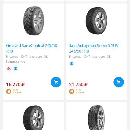
Gislaved
SpikeControl 245/50
Ikon
Autograph Snow 5 SUV
R18
245/50 R18
Индексы:
104T
Категория:
XL
Индексы:
104T
Категория:
XL
Защита диска
16 270
₽
21 750
₽
+325
+435
БОНУСОВ
БОНУСОВ