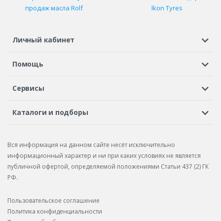
продаж масла Rolf
Ikon Tyres
Личный кабинет
Регистрация или вход
Просмотренные
Избранное
Помощь
Шины в кредит
Доставка
Оплата
Гарантия
Сервисы
Вопросы и ответы
Вакансии
Автосервисы
Бонусная программа
Каталоги и подборы
Корпоративным клиентам
Рекламации по товару
Подбор шин
Подбор дисков
Подбор услуг
Рекламации по услугам
Вся информация на данном сайте несёт исключительно
Подбор запчастей
Каталог шин
Каталог дисков
информационный характер и ни при каких условиях не является
публичной офертой, определяемой положениями Статьи 437 (2) ГК
Каталог запчастей
РФ.
Пользовательское соглашение
Политика конфиденциальности