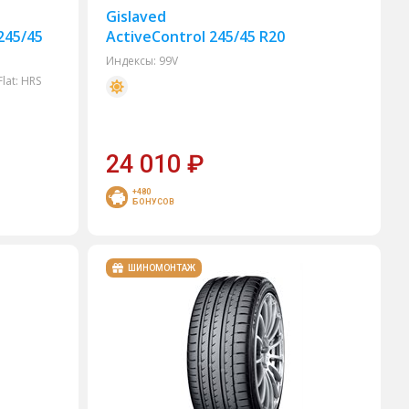
Gislaved
245/45
ActiveControl 245/45 R20
Индексы:
99V
lat:
HRS
24 010
₽
+480
БОНУСОВ
ШИНОМОНТАЖ