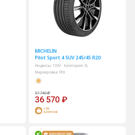
MICHELIN
Pilot Sport 4 SUV 245/45 R20
Индексы:
103V
Категория:
XL
Маркировка:
FRV
37 740
₽
36 570
₽
+731
БОНУСОВ
ШИНОМОНТАЖ