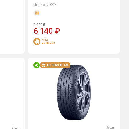
Индексы:
99Y
6 460
₽
6 140
₽
+122
БОНУСОВ
ШИНОМОНТАЖ
2 шт
6 шт