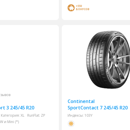
+550
БОНУСОВ
тзывов
Continental
rt 3 245/45 R20
SportContact 7 245/45 R20
Категория:
XL
RunFlat:
ZP
Индексы:
103Y
и Mini (*)