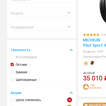
2 о
MICHELIN
Pilot Sport 
Сезонность
Индексы:
103Y
Всесезонные
Омологация Por
Летние
29
Зимние
21
43 590
₽
35 010
Шипованные
16
+700
БОНУСОВ
Акции
Цена снизилась
7
ШИНОМОНТА