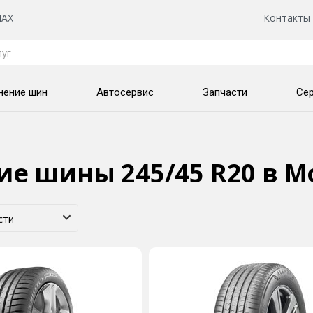
AX
Контакты
нение шин
Автосервис
Запчасти
Се
ие шины 245/45 R20
в М