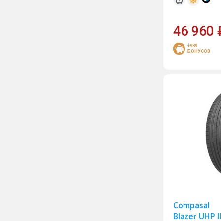
Forward
46 960
Goodride
Goodyear
+939
БОНУСОВ
Gripmax
Headway
HiFly
Ikon
Kama
Kapsen
Kingnate
Landsail
Landspider
Laufenn
Compasal
Blazer UHP I
Leao