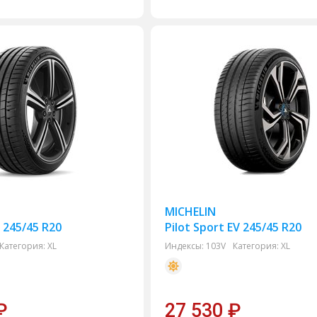
MICHELIN
5 245/45 R20
Pilot Sport EV 245/45 R20
Категория:
XL
Индексы:
103V
Категория:
XL
₽
27 530
₽