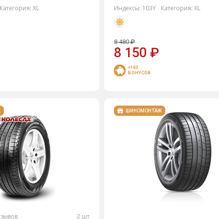
Категория:
XL
Индексы:
103Y
Категория:
XL
8 480
₽
8 150
₽
+163
БОНУСОВ
Ж
ШИНОМОНТАЖ
тзывов
2 шт