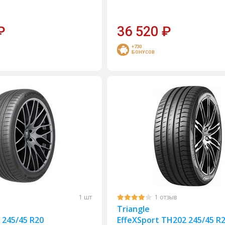
₽
36 520
₽
+730
БОНУСОВ
1 шт
1 отзыв
Triangle
I 245/45 R20
EffeXSport TH202 245/45 R