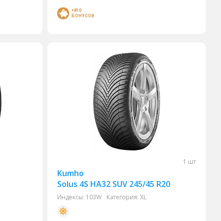
+810
БОНУСОВ
1 шт
Kumho
Solus 4S HA32 SUV 245/45 R20
Индексы:
103W
Категория:
XL