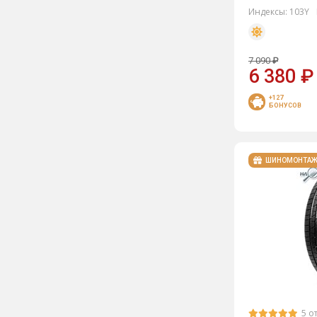
Индексы:
103Y
Marshal
Matador
7 090
₽
Nitto
6 380
₽
Nokian Tyres
+127
БОНУСОВ
NorTec
Roadcruza
Roadking
ШИНОМОНТА
Roadstone
RoadX
Rockblade
Sailun
Satoya
Torero
5 о
Toyo