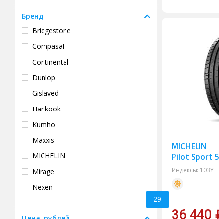
Бренд
Bridgestone
Compasal
Continental
Dunlop
Gislaved
Hankook
Kumho
Maxxis
MICHELIN
MICHELIN
Pilot Sport 
Индексы:
103Y
Mirage
Nexen
29
Pirelli
36 440
Цена, рублей
Pirelli Formula