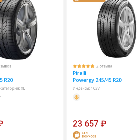
тзывов
2 отзыва
Pirelli
45 R20
Powergy 245/45 R20
Категория:
XL
Индексы:
103V
.
₽
23 657
₽
+473
БОНУСОВ