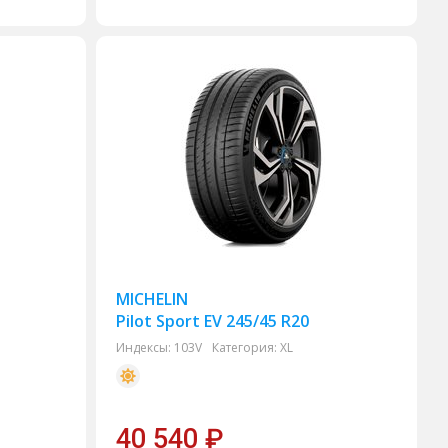
MICHELIN
Pilot Sport EV 245/45 R20
Индексы:
103V
Категория:
XL
40 540
₽