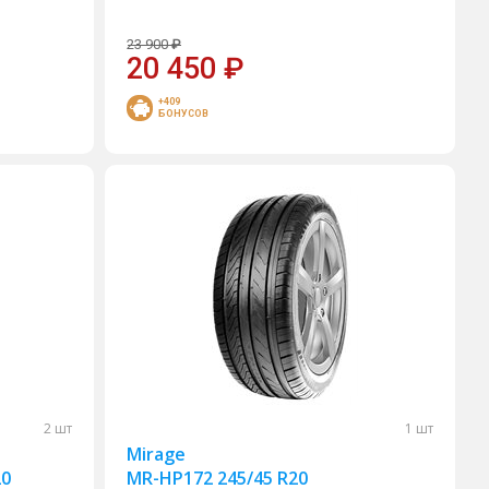
23 900
₽
20 450
₽
+409
БОНУСОВ
2 шт
1 шт
Mirage
20
MR-HP172 245/45 R20