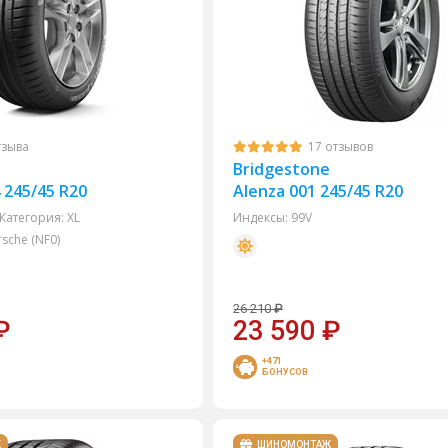
тзыва
17 отзывов
Bridgestone
4 245/45 R20
Alenza 001 245/45 R20
Категория:
XL
Индексы:
99V
sche (NF0)
26 210
₽
₽
23 590
₽
+471
БОНУСОВ
Ж
ШИНОМОНТАЖ