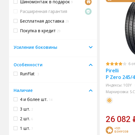
Шиномонтаж в подарок
9
Расширенная гарантия
Бесплатная доставка
29
Покупка в кредит
29
Усиление боковины
6 о
Особенности
Pirelli
RunFlat
3
P Zero 245/
Индексы:
103Y
Наличие
Маркировка:
S.C
4 и более шт.
14
3 шт.
2
26 082
2 шт.
6
1 шт.
7
+521
БОНУСОВ