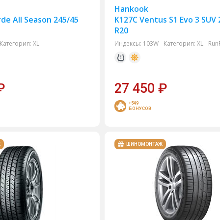
Hankook
de All Season 245/45
K127C Ventus S1 Evo 3 SUV 
R20
Категория:
XL
Индексы:
103W
Категория:
XL
RunF
₽
27 450
₽
+549
БОНУСОВ
Ж
ШИНОМОНТАЖ