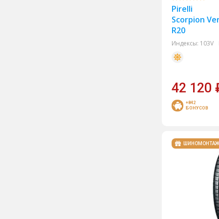
Pirelli
Trazano
Scorpion Ver
R20
Tunga
Индексы:
103V
Unigrip
Viatti
Westlake
42 120
+842
БОНУСОВ
ШИНОМОНТА