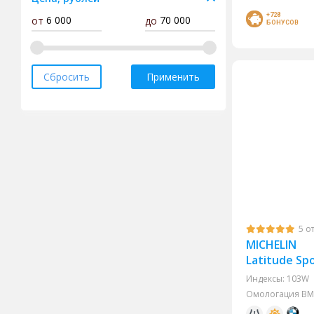
+728
от
до
Sunfull
БОНУСОВ
Tracmax
Triangle
Сбросить
Применить
Yokohama
Antares
Armstrong
Attar
Bars
BF Goodrich
Cordiant
5 о
MICHELIN
Delinte
Latitude Spo
Doublecoin
Индексы:
103W
Doublestar
Омологация BMW 
Fortune