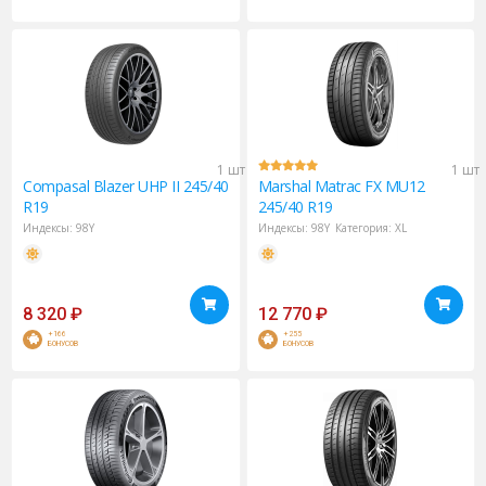
1 шт
1 шт
Compasal
Blazer UHP II 245/40
Marshal
Matrac FX MU12
R19
245/40 R19
Индексы:
98Y
Индексы:
98Y
Категория:
XL
8 320
₽
12 770
₽
+166
+255
БОНУСОВ
БОНУСОВ