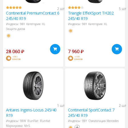
2 шт
5 шт
Continental
PremiumContact 6
Triangle
EffeXSport TH202
245/40 R19
245/40 R19
Индексы:
98Y
Категория:
XL
Индексы:
98Y
Категория:
XL
Защита диска
28 060
₽
7 960
₽
+561
+159
БОНУСОВ
БОНУСОВ
1 шт
2 шт
Antares
Ingens-Locus 245/40
Continental
SportContact 7
R19
245/40 R19
Индексы:
98W
RunFlat:
Runflat
Индексы:
98Y
Омологация Mercedes
Маркировка:
M+S