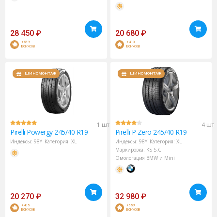
28 450
₽
20 680
₽
+569
+413
БОНУСОВ
БОНУСОВ
ШИНОМОНТАЖ
ШИНОМОНТАЖ
1 шт
4 шт
Pirelli
Powergy 245/40 R19
Pirelli
P Zero 245/40 R19
Индексы:
98Y
Категория:
XL
Индексы:
98Y
Категория:
XL
Маркировка:
KS
S.C.
Омологация BMW и Mini
20 270
₽
32 980
₽
+405
+659
БОНУСОВ
БОНУСОВ