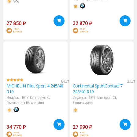
27 850
₽
32 870
₽
+557
+657
БОНУСОВ
БОНУСОВ
8 шт
2 шт
MICHELIN
Pilot Sport 4 245/40
Continental
SportContact 7
R19
245/40 R19
Индексы:
101Y
Категория:
XL
Индексы:
(98Y)
Категория:
XL
Омологация BMW и Mini
Защита диска
34 770
₽
27 990
₽
+695
+559
БОНУСОВ
БОНУСОВ