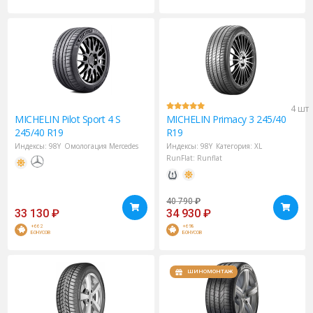
4 шт
MICHELIN
Pilot Sport 4 S
MICHELIN
Primacy 3 245/40
245/40 R19
R19
Индексы:
98Y
Омологация Mercedes
Индексы:
98Y
Категория:
XL
RunFlat:
Runflat
40 790
₽
33 130
₽
34 930
₽
+662
+698
БОНУСОВ
БОНУСОВ
ШИНОМОНТАЖ