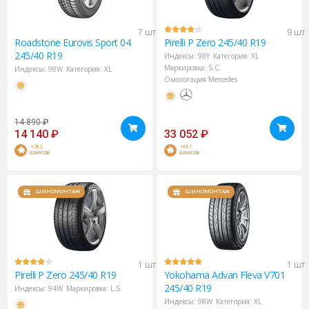
7 шт
9 шт
Roadstone
Eurovis Sport 04
Pirelli
P Zero 245/40 R19
245/40 R19
Индексы:
98Y
Категория:
XL
Маркировка:
S.C.
Индексы:
98W
Категория:
XL
Омологация Mercedes
14 890
₽
14 140
₽
33 052
₽
+282
+661
БОНУСОВ
БОНУСОВ
ШИНОМОНТАЖ
ШИНОМОНТАЖ
1 шт
1 шт
Pirelli
P Zero 245/40 R19
Yokohama
Advan Fleva V701
245/40 R19
Индексы:
94W
Маркировка:
L.S.
Индексы:
98W
Категория:
XL