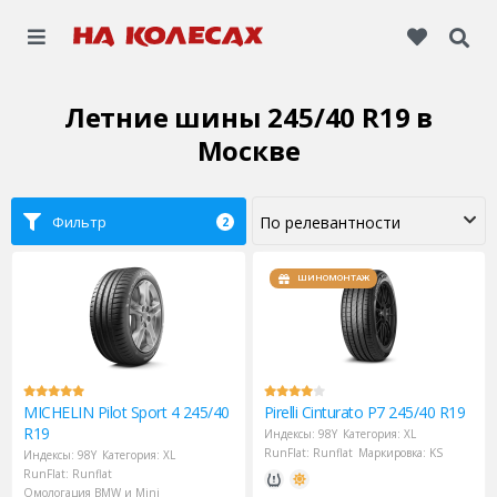
Летние шины 245/40 R19
в
Москве
Фильтр
2
ШИНОМОНТАЖ
MICHELIN
Pilot Sport 4 245/40
Pirelli
Cinturato P7 245/40 R19
R19
Индексы:
98Y
Категория:
XL
RunFlat:
Runflat
Маркировка:
KS
Индексы:
98Y
Категория:
XL
RunFlat:
Runflat
Омологация BMW и Mini