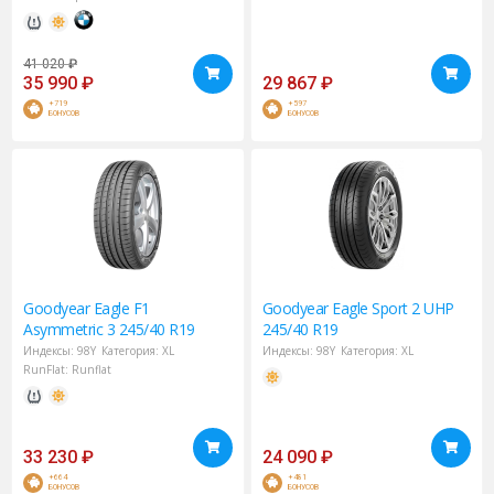
41 020
₽
35 990
₽
29 867
₽
+719
+597
БОНУСОВ
БОНУСОВ
Goodyear
Eagle F1
Goodyear
Eagle Sport 2 UHP
Asymmetric 3 245/40 R19
245/40 R19
Индексы:
98Y
Категория:
XL
Индексы:
98Y
Категория:
XL
RunFlat:
Runflat
33 230
₽
24 090
₽
+664
+481
БОНУСОВ
БОНУСОВ