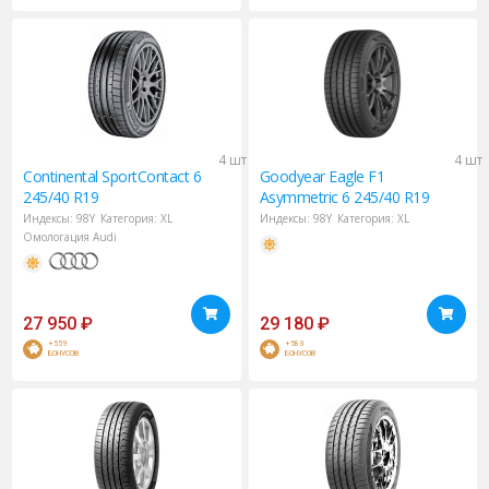
4 шт
4 шт
Continental
SportContact 6
Goodyear
Eagle F1
245/40 R19
Asymmetric 6 245/40 R19
Индексы:
98Y
Категория:
XL
Индексы:
98Y
Категория:
XL
Омологация Audi
27 950
₽
29 180
₽
+559
+583
БОНУСОВ
БОНУСОВ