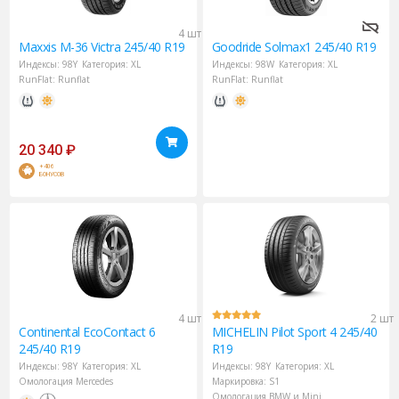
4 шт
Maxxis
M-36 Victra 245/40 R19
Goodride
Solmax1 245/40 R19
Индексы:
98Y
Категория:
XL
Индексы:
98W
Категория:
XL
RunFlat:
Runflat
RunFlat:
Runflat
20 340
₽
+406
БОНУСОВ
4 шт
2 шт
Continental
EcoContact 6
MICHELIN
Pilot Sport 4 245/40
245/40 R19
R19
Индексы:
98Y
Категория:
XL
Индексы:
98Y
Категория:
XL
Омологация Mercedes
Маркировка:
S1
Омологация BMW и Mini