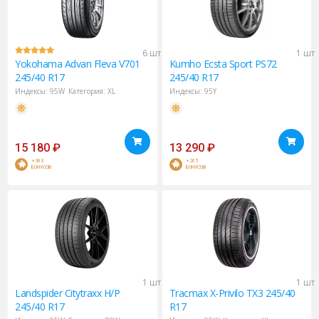
6 шт
1 шт
Yokohama
Advan Fleva V701
Kumho
Ecsta Sport PS72
245/40 R17
245/40 R17
Индексы:
95W
Категория:
XL
Индексы:
95Y
15 180
₽
13 290
₽
+303
+265
БОНУСОВ
БОНУСОВ
1 шт
1 шт
Landspider
Citytraxx H/P
Tracmax
X-Privilo TX3 245/40
245/40 R17
R17