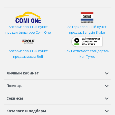
Авторизованный пункт
Авторизованный пункт
продаж фильтров
Comi One
продаж Sangsin Brake
Авторизованный пункт
Сайт отвечает стандартам
продаж масла Rolf
Ikon Tyres
Личный кабинет
Регистрация или вход
Просмотренные
Избранное
Помощь
Шины в кредит
Доставка
Оплата
Гарантия
Сервисы
Вопросы и ответы
Вакансии
Автосервисы
Бонусная программа
Каталоги и подборы