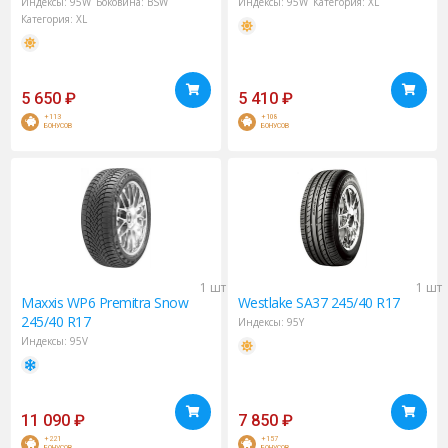
Индексы:
95W
Боковина:
BSW
Индексы:
95W
Категория:
XL
Категория:
XL
5 650
₽
5 410
₽
+113
+108
БОНУСОВ
БОНУСОВ
1 шт
1 шт
Maxxis
WP6 Premitra Snow
Westlake
SA37 245/40 R17
245/40 R17
Индексы:
95Y
Индексы:
95V
11 090
₽
7 850
₽
+221
+157