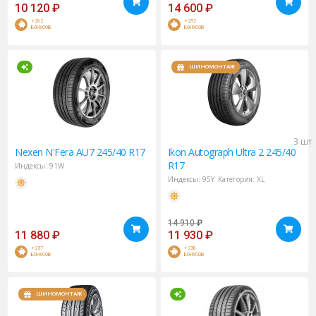
10 120
₽
14 600
₽
+202
+292
БОНУСОВ
БОНУСОВ
ШИНОМОНТАЖ
3 шт
Nexen
N'Fera AU7 245/40 R17
Ikon
Autograph Ultra 2 245/40
R17
Индексы:
91W
Индексы:
95Y
Категория:
XL
14 910
₽
11 880
₽
11 930
₽
+237
+238
БОНУСОВ
БОНУСОВ
ШИНОМОНТАЖ