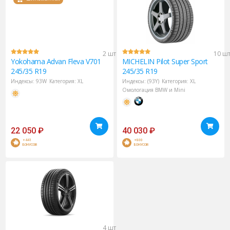
2 шт
10 ш
Yokohama
Advan Fleva V701
MICHELIN
Pilot Super Sport
245/35 R19
245/35 R19
Индексы:
93W
Категория:
XL
Индексы:
(93Y)
Категория:
XL
Омологация BMW и Mini
22 050
₽
40 030
₽
+441
+800
БОНУСОВ
БОНУСОВ
4 шт