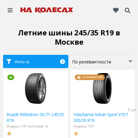
Летние шины 245/35 R19
в
Москве
Фильтр
2
ШИНОМОНТАЖ
5 шт
RoadX
RXMotion DU71 245/35
Yokohama
Advan Sport V107
R19
245/35 R19
Индексы:
93Y
Категория:
XL
Индексы:
93Y