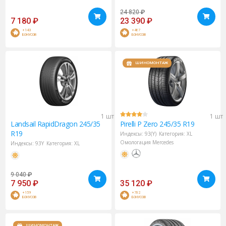
24 820
₽
7 180
₽
23 390
₽
+143
+467
БОНУСОВ
БОНУСОВ
ШИНОМОНТАЖ
1 шт
1 шт
Landsail
RapidDragon 245/35
Pirelli
P Zero 245/35 R19
R19
Индексы:
93(Y)
Категория:
XL
Омологация Mercedes
Индексы:
93Y
Категория:
XL
9 040
₽
7 950
₽
35 120
₽
+159
+702
БОНУСОВ
БОНУСОВ
ШИНОМОНТАЖ