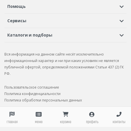
Регистрация или вход
Просмотренные
Избранное
Помощь
Шины в кредит
Доставка
Оплата
Гарантия
Сервисы
Вопросы и ответы
Вакансии
Автосервисы
Бонусная программа
Каталоги и подборы
Корпоративным клиентам
Рекламации по товару
Подбор шин
Подбор дисков
Подбор услуг
Рекламации по услугам
Вся информация на данном сайте несёт исключительно
Подбор запчастей
Каталог шин
Каталог дисков
информационный характер и ни при каких условиях не является
публичной офертой, определяемой положениями Статьи 437 (2) ГК
Каталог запчастей
РФ.
Пользовательское соглашение
Политика конфиденциальности
Политика обработки персональных данных