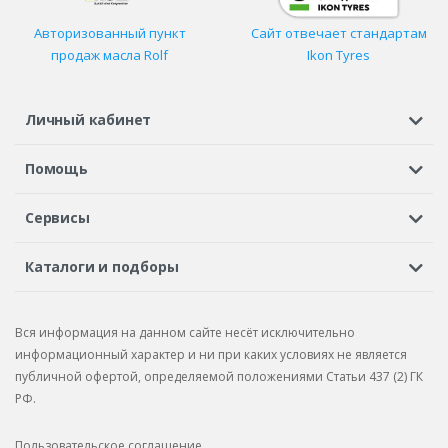
Авторизованный пункт
Сайт отвечает стандартам
продаж масла Rolf
Ikon Tyres
Личный кабинет
Регистрация или вход
Просмотренные
Избранное
Помощь
Шины в кредит
Доставка
Оплата
Гарантия
Сервисы
Вопросы и ответы
Вакансии
Автосервисы
Бонусная программа
Каталоги и подборы
Корпоративным клиентам
Рекламации по товару
Подбор шин
Подбор дисков
Подбор услуг
Рекламации по услугам
Вся информация на данном сайте несёт исключительно
Подбор запчастей
Каталог шин
Каталог дисков
информационный характер и ни при каких условиях не является
публичной офертой, определяемой положениями Статьи 437 (2) ГК
Каталог запчастей
РФ.
Пользовательское соглашение