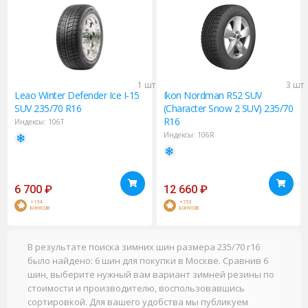
1 шт
3 шт
Leao
Winter Defender Ice I-15
Ikon
Nordman RS2 SUV
SUV 235/70 R16
(Character Snow 2 SUV) 235/70
R16
Индексы:
106T
Индексы:
106R
6 700
₽
12 660
₽
+134
+253
БОНУСОВ
БОНУСОВ
В результате поиска зимних шин размера 235/70 r16
было найдено: 6 шин для покупки в Москве. Сравнив 6
шин, выберите нужный вам вариант зимней резины по
стоимости и производителю, воспользовавшись
сортировкой. Для вашего удобства мы публикуем