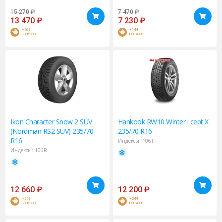
15 270
₽
7 470
₽
13 470
₽
7 230
₽
+269
+144
БОНУСОВ
БОНУСОВ
Ikon
Character Snow 2 SUV
Hankook
RW10 Winter i cept X
(Nordman RS2 SUV) 235/70
235/70 R16
R16
Индексы:
106T
Индексы:
106R
12 660
₽
12 200
₽
+253
+244
БОНУСОВ
БОНУСОВ