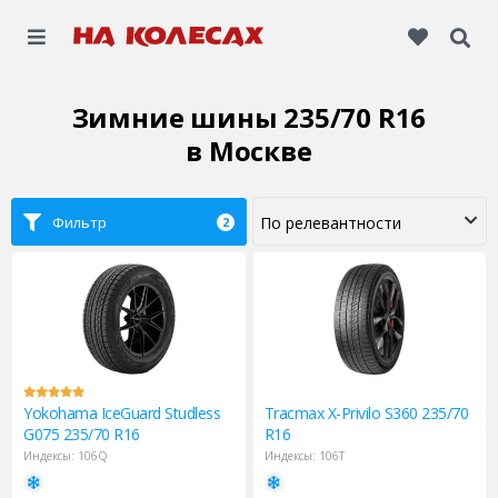
Зимние шины 235/70 R16
в Москве
Фильтр
2
Yokohama
IceGuard Studless
Tracmax
X-Privilo S360 235/70
G075 235/70 R16
R16
Индексы:
106Q
Индексы:
106T