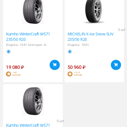
3 шт
Kumho
WinterCraft WS71
MICHELIN
X-Ice Snow SUV
235/50 R20
235/50 R20
Индексы:
104V
Категория:
XL
Индексы:
100H
19 080
₽
50 960
₽
+381
+1019
БОНУСОВ
БОНУСОВ
6 шт
Kumho
WinterCraft WS71