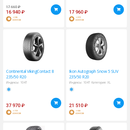
17 660
₽
16 940
₽
17 960
₽
+338
+359
БОНУСОВ
БОНУСОВ
Continental
VikingContact 8
Ikon
Autograph Snow 5 SUV
235/50 R20
235/50 R20
Индексы:
104T
Индексы:
104T
Категория:
XL
37 970
₽
21 510
₽
+759
+430
БОНУСОВ
БОНУСОВ