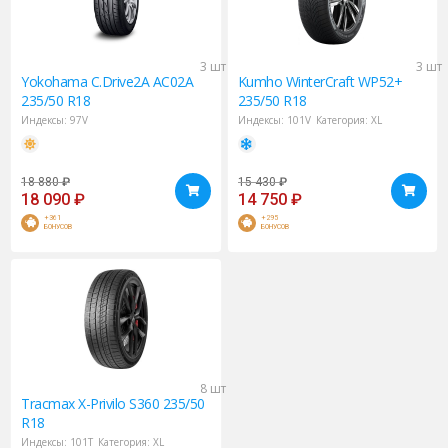
3 шт
3 шт
Yokohama
C.Drive2A AC02A
Kumho
WinterCraft WP52+
235/50 R18
235/50 R18
Индексы:
97V
Индексы:
101V
Категория:
XL
18 880
₽
15 430
₽
18 090
₽
14 750
₽
+361
+295
БОНУСОВ
БОНУСОВ
8 шт
Tracmax
X-Privilo S360 235/50
R18
Индексы:
101T
Категория:
XL