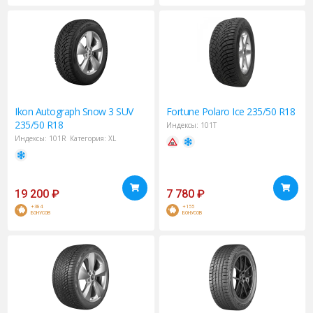
Ikon
Autograph Snow 3 SUV
Fortune
Polaro Ice 235/50 R18
235/50 R18
Индексы:
101T
Индексы:
101R
Категория:
XL
19 200
₽
7 780
₽
+384
+155
БОНУСОВ
БОНУСОВ