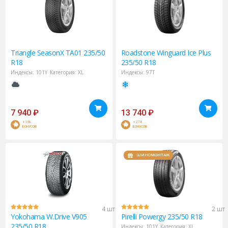
Triangle
SeasonX TA01 235/50
Roadstone
Winguard Ice Plus
R18
235/50 R18
Индексы:
101Y
Категория:
XL
Индексы:
97T
7 940
₽
13 740
₽
+158
+274
БОНУСОВ
БОНУСОВ
ШИНОМОНТАЖ
4 шт
2 шт
Yokohama
W.Drive V905
Pirelli
Powergy 235/50 R18
235/50 R18
Индексы:
101Y
Категория:
XL