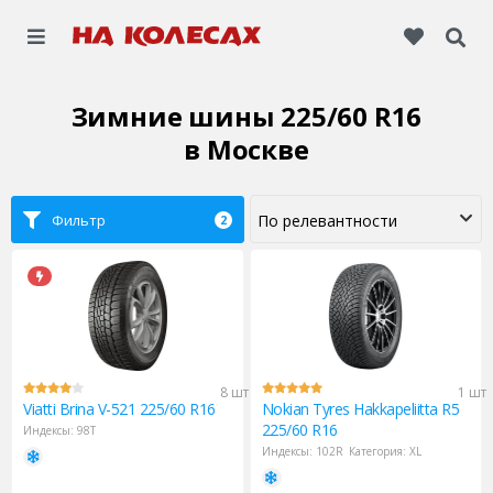
Зимние шины 225/60 R16
в Москве
Фильтр
2
8 шт
1 шт
Viatti
Brina V-521 225/60 R16
Nokian Tyres
Hakkapeliitta R5
225/60 R16
Индексы:
98T
Индексы:
102R
Категория:
XL