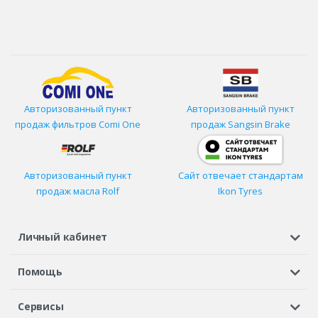
Авторизованный пункт
Авторизованный пункт
продаж фильтров
Comi One
продаж Sangsin Brake
Авторизованный пункт
Сайт отвечает стандартам
продаж масла Rolf
Ikon Tyres
Личный кабинет
Регистрация или вход
Просмотренные
Избранное
Помощь
Шины в кредит
Доставка
Оплата
Гарантия
Сервисы