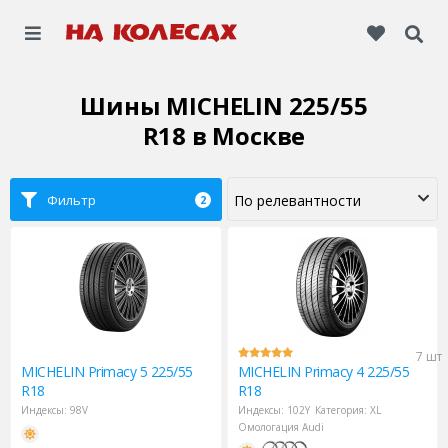
Шины MICHELIN 225/55
R18
в Москве
Фильтр
2
7 шт
MICHELIN
Primacy 5 225/55
MICHELIN
Primacy 4 225/55
R18
R18
Индексы:
98V
Индексы:
102Y
Категория:
XL
Омологация Audi