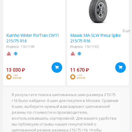
8 шт
Kumho
Winter PorTran CW11
Maxxis
MA-SLW Presa Spike
215/75 R16
215/75 R16
Индексы:
116/114R
Индексы:
116/114Q
13 030
₽
11 670
₽
+260
+233
БОНУСОВ
БОНУСОВ
В результате поиска шипованных шин размера 215/75
r16 было найдено: 6 шин для покупки в Москве. Сравнив
6 шин, выберите нужный вам вариант шипованной
резины по стоимости и производителю,
воспользовавшись сортировкой. Для вашего удобства
мы публикуем отзывы наших покупателей о
шипованной резине размера 215/75 r16. Чтобы