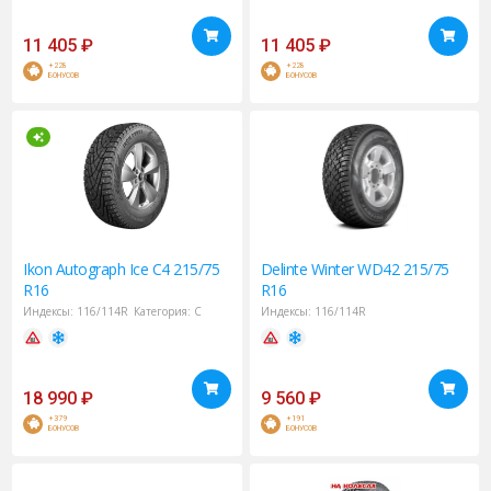
11 405
₽
11 405
₽
+228
+228
БОНУСОВ
БОНУСОВ
Ikon
Autograph Ice C4 215/75
Delinte
Winter WD42 215/75
R16
R16
Индексы:
116/114R
Категория:
C
Индексы:
116/114R
18 990
₽
9 560
₽
+379
+191
БОНУСОВ
БОНУСОВ