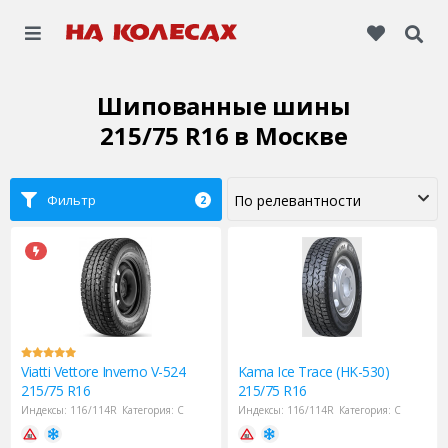
Шипованные шины
215/75 R16
в Москве
Фильтр
2
Viatti
Vettore Inverno V-524
Kama
Ice Trace (HK-530)
215/75 R16
215/75 R16
Индексы:
116/114R
Категория:
C
Индексы:
116/114R
Категория:
C