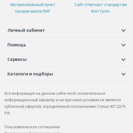
Авторизованный пункт
Сайт отвечает стандартам
продаж масла Rolf
Ikon Tyres
Личный кабинет
Регистрация или вход
Просмотренные
Избранное
Помощь
Шины в кредит
Доставка
Оплата
Гарантия
Сервисы
Вопросы и ответы
Вакансии
Автосервисы
Бонусная программа
Каталоги и подборы
Корпоративным клиентам
Рекламации по товару
Подбор шин
Подбор дисков
Подбор услуг
Рекламации по услугам
Вся информация на данном сайте несёт исключительно
Подбор запчастей
Каталог шин
Каталог дисков
информационный характер и ни при каких условиях не является
публичной офертой, определяемой положениями Статьи 437 (2) ГК
Каталог запчастей
РФ.
Пользовательское соглашение