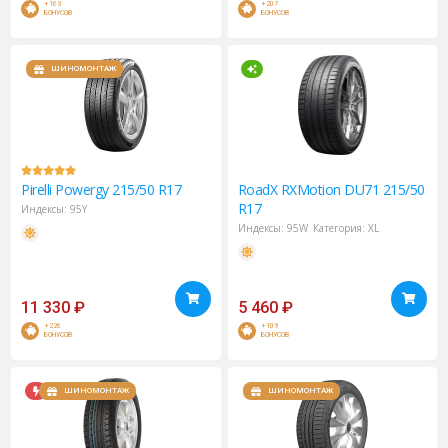
+163
+207
БОНУСОВ
БОНУСОВ
ШИНОМОНТАЖ
Pirelli
Powergy 215/50 R17
RoadX
RXMotion DU71 215/50
R17
Индексы:
95Y
Индексы:
95W
Категория:
XL
11 330
₽
5 460
₽
+226
+109
БОНУСОВ
БОНУСОВ
ШИНОМОНТАЖ
ШИНОМОНТАЖ