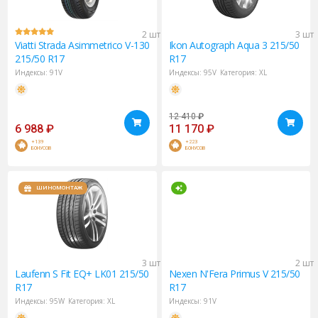
2 шт
3 шт
Viatti
Strada Asimmetrico V-130
Ikon
Autograph Aqua 3 215/50
215/50 R17
R17
Индексы:
91V
Индексы:
95V
Категория:
XL
12 410
₽
6 988
₽
11 170
₽
+139
+223
БОНУСОВ
БОНУСОВ
ШИНОМОНТАЖ
3 шт
2 шт
Laufenn
S Fit EQ+ LK01 215/50
Nexen
N'Fera Primus V 215/50
R17
R17
Индексы:
95W
Категория:
XL
Индексы:
91V