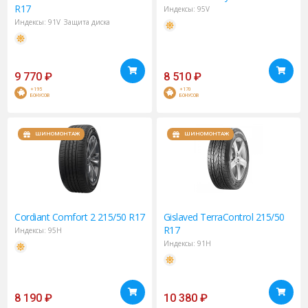
R17
Индексы:
95V
Индексы:
91V
Защита диска
9 770
₽
8 510
₽
+195
+170
БОНУСОВ
БОНУСОВ
ШИНОМОНТАЖ
ШИНОМОНТАЖ
Cordiant
Comfort 2 215/50 R17
Gislaved
TerraControl 215/50
R17
Индексы:
95H
Индексы:
91H
8 190
₽
10 380
₽