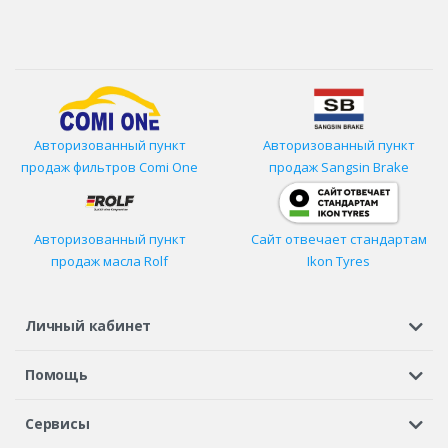
Авторизованный пункт
Авторизованный пункт
продаж фильтров
Comi One
продаж Sangsin Brake
Авторизованный пункт
Сайт отвечает стандартам
продаж масла Rolf
Ikon Tyres
Личный кабинет
Регистрация или вход
Просмотренные
Избранное
Помощь
Шины в кредит
Доставка
Оплата
Гарантия
Сервисы