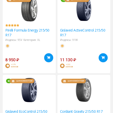
Pirelli Formula
Energy 215/50
Gislaved
ActiveControl 215/50
R17
R17
Индексы:
95V
Категория:
XL
Индексы:
91W
8 950
₽
11 130
₽
+179
+222
БОНУСОВ
БОНУСОВ
ШИНОМОНТАЖ
ШИНОМОНТАЖ
Gislaved
EcoControl 215/50
Cordiant
Gravity 215/50 R17