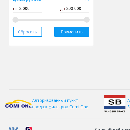
от
до
Fortune
Forward
Gislaved
Сбросить
Применить
Goodride
Goodyear
Gripmax
Hankook
Headway
HiFly
Ikon
А
Авторизованный пункт
Kama
S
продаж фильтров
Comi One
Kapsen
Kingnate
Kumho
Личный кабине