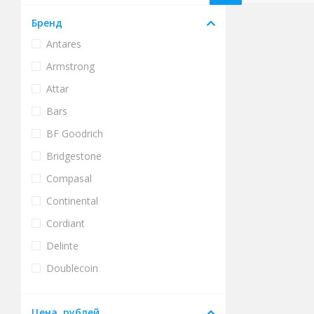
Бренд
Antares
Armstrong
Attar
Bars
BF Goodrich
Bridgestone
Compasal
Continental
Cordiant
Delinte
Doublecoin
Doublestar
Цена, рублей
Dunlop