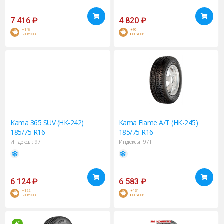
7 416
₽
4 820
₽
+148
+96
БОНУСОВ
БОНУСОВ
Kama
365 SUV (НК-242)
Kama
Flame A/T (НК-245)
185/75 R16
185/75 R16
Индексы:
97T
Индексы:
97T
6 124
₽
6 583
₽
+122
+131
БОНУСОВ
БОНУСОВ