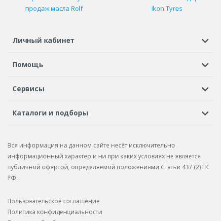
продаж масла Rolf
Ikon Tyres
Личный кабинет
Регистрация или вход
Просмотренные
Избранное
Помощь
Шины в кредит
Доставка
Оплата
Гарантия
Сервисы
Вопросы и ответы
Вакансии
Автосервисы
Бонусная программа
Каталоги и подборы
Корпоративным клиентам
Рекламации по товару
Подбор шин
Подбор дисков
Подбор услуг
Рекламации по услугам
Вся информация на данном сайте несёт исключительно
Подбор запчастей
Каталог шин
Каталог дисков
информационный характер и ни при каких условиях не является
публичной офертой, определяемой положениями Статьи 437 (2) ГК
Каталог запчастей
РФ.
Пользовательское соглашение
Политика конфиденциальности