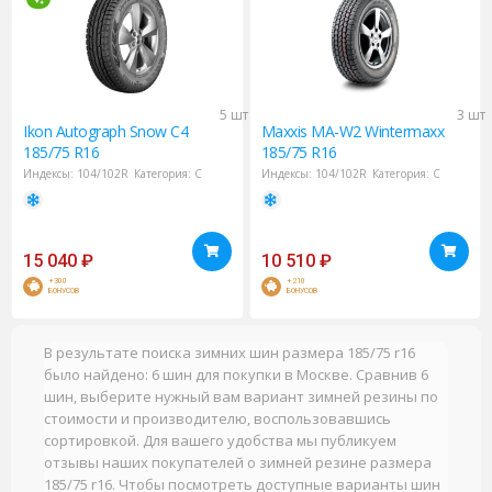
5 шт
3 шт
Ikon
Autograph Snow C4
Maxxis
MA-W2 Wintermaxx
185/75 R16
185/75 R16
Индексы:
104/102R
Категория:
C
Индексы:
104/102R
Категория:
C
15 040
₽
10 510
₽
+300
+210
БОНУСОВ
БОНУСОВ
В результате поиска зимних шин размера 185/75 r16
было найдено: 6 шин для покупки в Москве. Сравнив 6
шин, выберите нужный вам вариант зимней резины по
стоимости и производителю, воспользовавшись
сортировкой. Для вашего удобства мы публикуем
отзывы наших покупателей о зимней резине размера
185/75 r16. Чтобы посмотреть доступные варианты шин