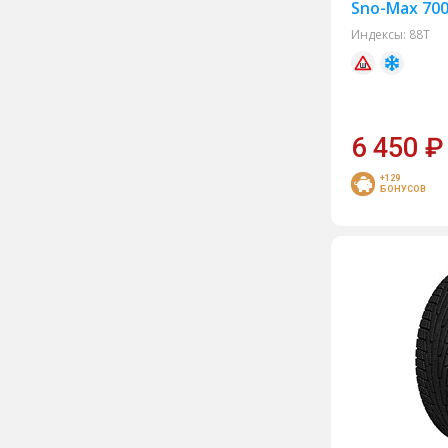
Sno-Max 700
Sunfull
Индексы:
88T
Toyo
Trazano
Unigrip
6 450
₽
Westlake
+129
БОНУСОВ