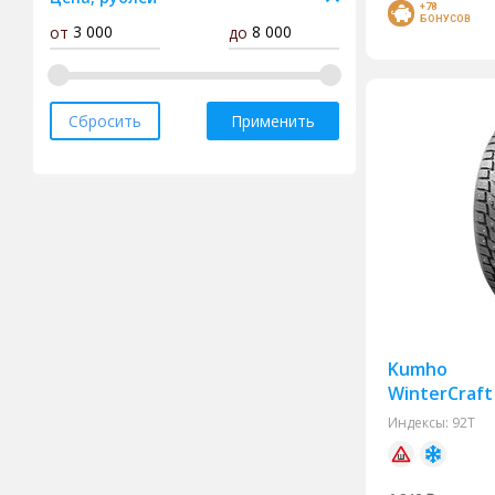
+78
БОНУСОВ
от
до
Roadstone
RoadX
Torero
Сбросить
Применить
Tracmax
Triangle
Tunga
Viatti
Yokohama
Antares
Armstrong
Kumho
BF Goodrich
WinterCraft 
Bridgestone
Индексы:
92T
Compasal
Continental