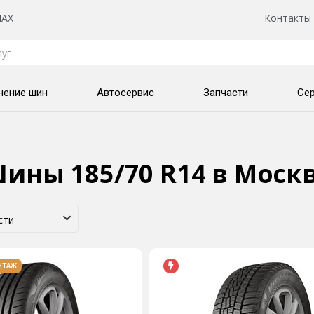
AX
Контакты
нение шин
Автосервис
Запчасти
Се
ины 185/70 R14
в Моск
НТАЖ