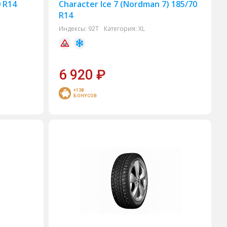
0 R14
Character Ice 7 (Nordman 7) 185/70
R14
Индексы:
92T
Категория:
XL
6 920
₽
+138
БОНУСОВ