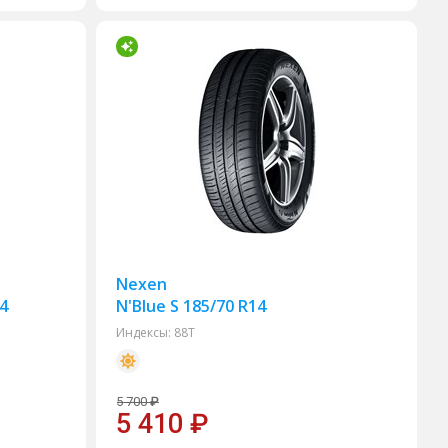
Nexen
14
N'Blue S 185/70 R14
Индексы:
88T
5 700
₽
5 410
₽