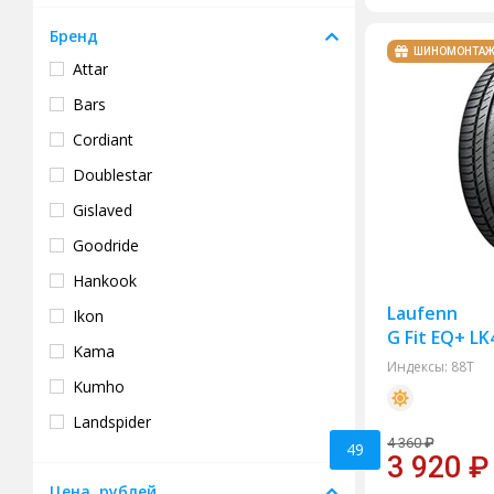
Бренд
ШИНОМОНТА
Attar
Bars
Cordiant
Doublestar
Gislaved
Goodride
Hankook
Laufenn
Ikon
G Fit EQ+ LK
Kama
Индексы:
88T
Kumho
Landspider
4 360
₽
49
Laufenn
3 920
₽
Цена, рублей
Nexen