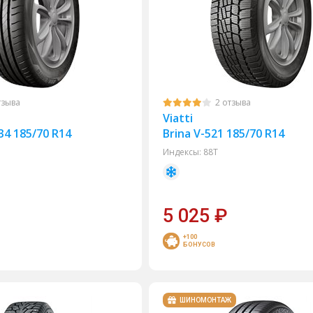
тзыва
2 отзыва
Viatti
34 185/70 R14
Brina V-521 185/70 R14
Индексы:
88T
5 025
₽
+100
БОНУСОВ
ШИНОМОНТАЖ