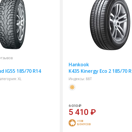
отзывов
Hankook
ud IG55 185/70 R14
K435 Kinergy Eco 2 185/70 
атегория:
XL
Индексы:
88T
6 010
₽
5 410
₽
+108
БОНУСОВ