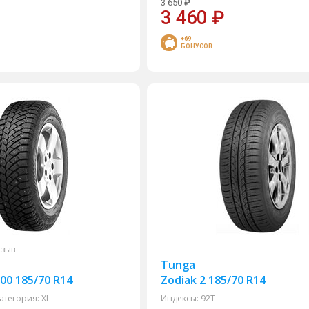
3 650
₽
3 460
₽
+69
БОНУСОВ
тзыв
Tunga
00 185/70 R14
Zodiak 2 185/70 R14
атегория:
XL
Индексы:
92T