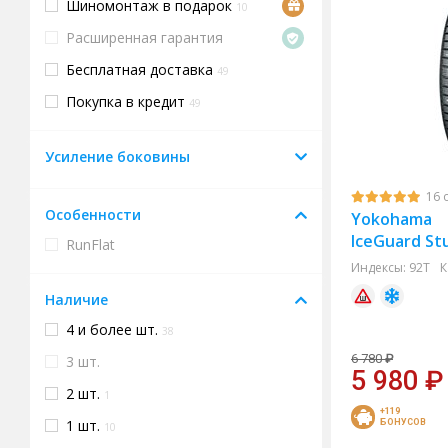
Шиномонтаж в подарок
10
Расширенная гарантия
Бесплатная доставка
49
Покупка в кредит
49
Усиление боковины
16 
Особенности
Yokohama
IceGuard St
RunFlat
Индексы:
92T
К
Наличие
4 и более шт.
38
6 780
₽
3 шт.
5 980
₽
2 шт.
1
+119
1 шт.
БОНУСОВ
10