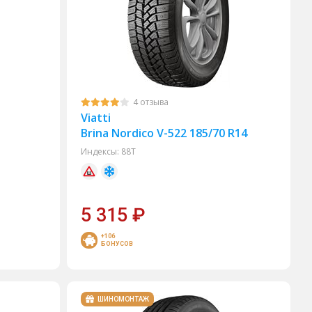
4 отзыва
Viatti
Brina Nordico V-522 185/70 R14
Индексы:
88T
5 315
₽
+106
БОНУСОВ
ШИНОМОНТАЖ