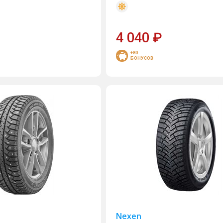
4 040
₽
+80
БОНУСОВ
Nexen