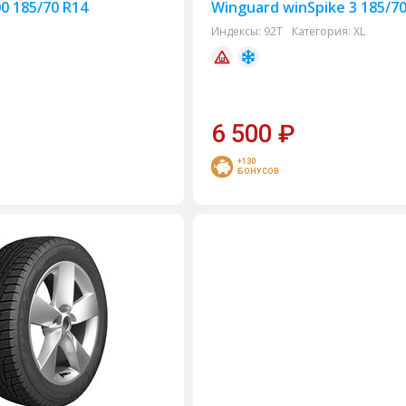
0 185/70 R14
Winguard winSpike 3 185/7
Индексы:
92T
Категория:
XL
6 500
₽
+130
БОНУСОВ