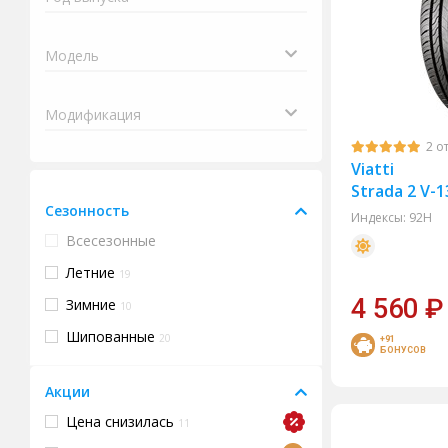
2 о
Viatti
Strada 2 V-1
Сезонность
Индексы:
92H
Всесезонные
Летние
19
4 560
₽
Зимние
10
Шипованные
20
+91
БОНУСОВ
Акции
Цена снизилась
11