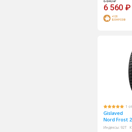
6 840
₽
6 560
₽
Delinte
+131
Doublecoin
БОНУСОВ
Dunlop
Fortune
Forward
Goodyear
Gripmax
Headway
HiFly
Kapsen
Kingnate
1 о
Landsail
Gislaved
Nord Frost 2
Leao
Индексы:
92T
К
Marshal