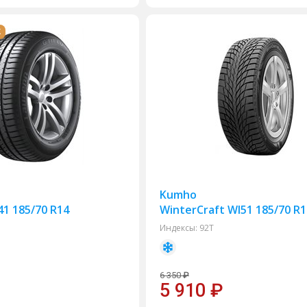
Ж
Kumho
41 185/70 R14
WinterCraft WI51 185/70 R
Индексы:
92T
6 350
₽
5 910
₽