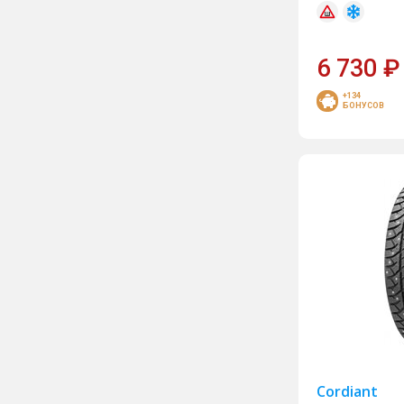
Matador
Maxxis
6 730
₽
MICHELIN
+134
БОНУСОВ
Mirage
Nitto
Nokian Tyres
NorTec
Pirelli
Pirelli Formula
Roadcruza
Roadking
Rockblade
Sailun
Cordiant
Satoya