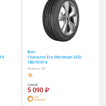
Ikon
R14
Character Eco (Nordman SX3)
185/70 R14
Индексы:
88T
5 660
₽
5 090
₽
+101
БОНУСОВ