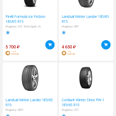
Pirelli Formula
Ice Friction
Landsail
Winter Lander 185/65
185/65 R15
R15
Индексы:
92T
Категория:
XL
Индексы:
88T
5 700
₽
4 650
₽
+114
+93
БОНУСОВ
БОНУСОВ
Landsail
Winter Lander 185/65
Cordiant
Winter Drive PW-1
R15
185/65 R15
Индексы:
88H
Индексы:
92T