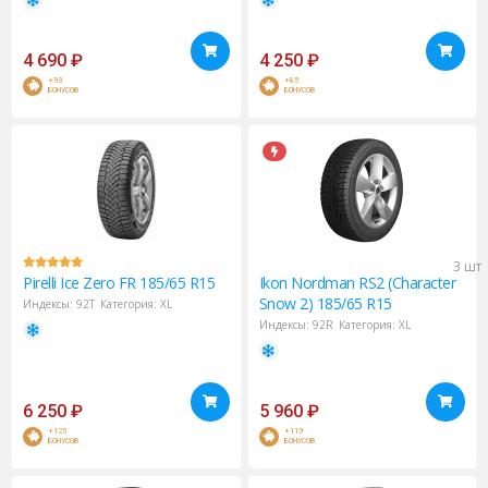
4 690
₽
4 250
₽
+93
+85
БОНУСОВ
БОНУСОВ
3 шт
Pirelli
Ice Zero FR 185/65 R15
Ikon
Nordman RS2 (Character
Snow 2) 185/65 R15
Индексы:
92T
Категория:
XL
Индексы:
92R
Категория:
XL
6 250
₽
5 960
₽
+125
+119
БОНУСОВ
БОНУСОВ