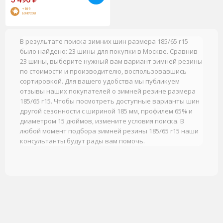
+109
БОНУСОВ
В результате поиска зимних шин размера 185/65 r15
было найдено: 23 шины для покупки в Москве. Сравнив
23 шины, выберите нужный вам вариант зимней резины
по стоимости и производителю, воспользовавшись
сортировкой. Для вашего удобства мы публикуем
отзывы наших покупателей о зимней резине размера
185/65 r15. Чтобы посмотреть доступные варианты шин
другой сезонности с шириной 185 мм, профилем 65% и
диаметром 15 дюймов, измените условия поиска. В
любой момент подбора зимней резины 185/65 r15 наши
консультанты будут рады вам помочь.