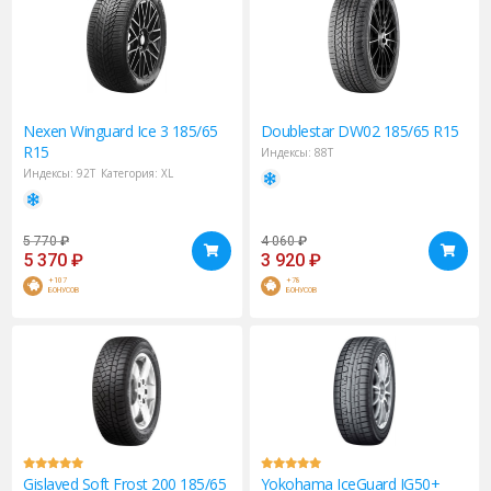
Nexen
Winguard Ice 3 185/65
Doublestar
DW02 185/65 R15
R15
Индексы:
88T
Индексы:
92T
Категория:
XL
5 770
₽
4 060
₽
5 370
₽
3 920
₽
+107
+78
БОНУСОВ
БОНУСОВ
Gislaved
Soft Frost 200 185/65
Yokohama
IceGuard IG50+