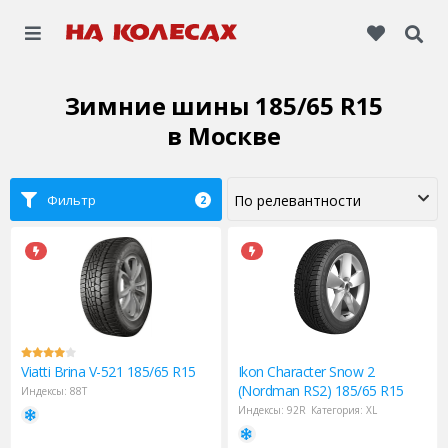
Зимние шины 185/65 R15
в Москве
Фильтр
2
Viatti
Brina V-521 185/65 R15
Ikon
Character Snow 2
(Nordman RS2) 185/65 R15
Индексы:
88T
Индексы:
92R
Категория:
XL