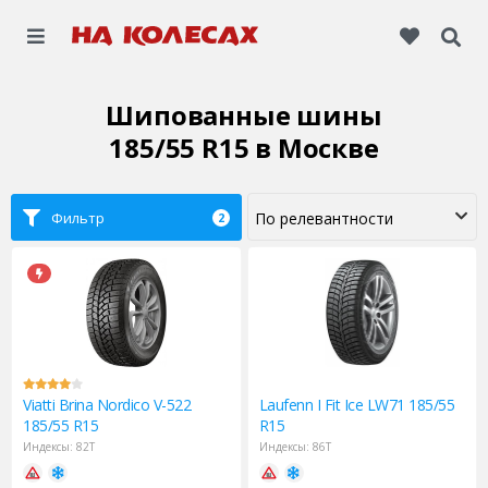
Шипованные шины
185/55 R15
в Москве
Фильтр
2
Viatti
Brina Nordico V-522
Laufenn
I Fit Ice LW71 185/55
185/55 R15
R15
Индексы:
82T
Индексы:
86T