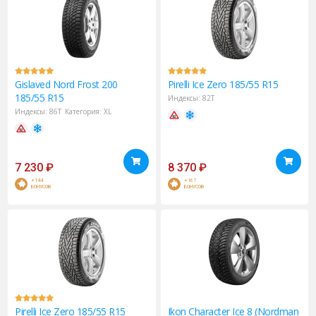
Gislaved
Nord Frost 200
Pirelli
Ice Zero 185/55 R15
185/55 R15
Индексы:
82T
Индексы:
86T
Категория:
XL
7 230
₽
8 370
₽
+144
+167
БОНУСОВ
БОНУСОВ
Pirelli
Ice Zero 185/55 R15
Ikon
Character Ice 8 (Nordman