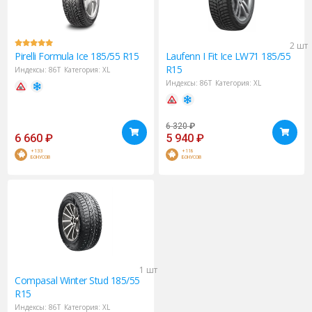
2 шт
Pirelli Formula
Ice 185/55 R15
Laufenn
I Fit Ice LW71 185/55
R15
Индексы:
86T
Категория:
XL
Индексы:
86T
Категория:
XL
6 320
₽
6 660
₽
5 940
₽
+133
+118
БОНУСОВ
БОНУСОВ
1 шт
Compasal
Winter Stud 185/55
R15
Индексы:
86T
Категория:
XL