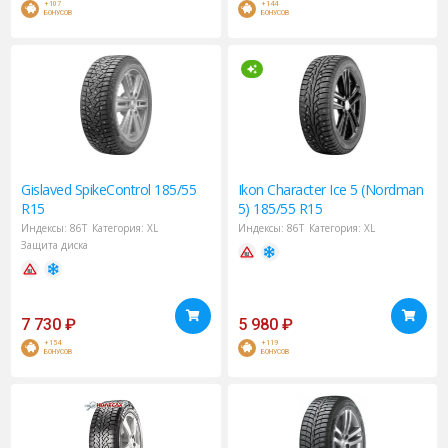
+107
+144
БОНУСОВ
БОНУСОВ
Gislaved
SpikeControl 185/55
Ikon
Character Ice 5 (Nordman
R15
5) 185/55 R15
Индексы:
86T
Категория:
XL
Индексы:
86T
Категория:
XL
Защита диска
7 730
₽
5 980
₽
+154
+119
БОНУСОВ
БОНУСОВ