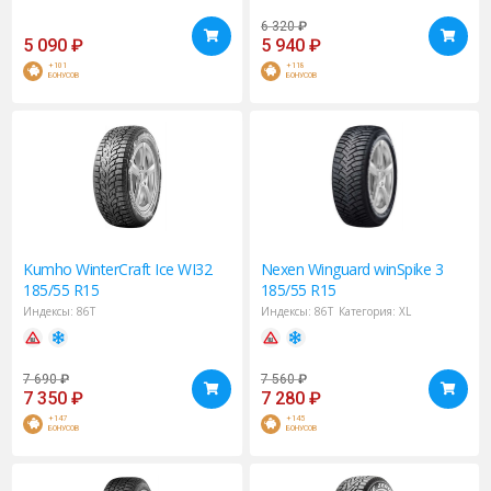
6 320
₽
5 090
₽
5 940
₽
+101
+118
БОНУСОВ
БОНУСОВ
Kumho
WinterCraft Ice WI32
Nexen
Winguard winSpike 3
185/55 R15
185/55 R15
Индексы:
86T
Индексы:
86T
Категория:
XL
7 690
₽
7 560
₽
7 350
₽
7 280
₽
+147
+145
БОНУСОВ
БОНУСОВ