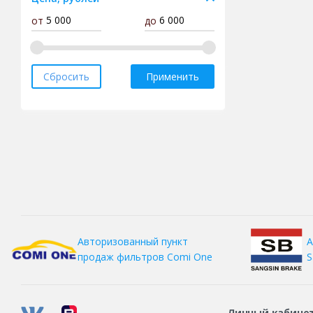
от
до
Dunlop
Fortune
Forward
Сбросить
Применить
Gislaved
Goodride
Goodyear
Gripmax
Hankook
Headway
HiFly
А
Авторизованный пункт
Ikon
S
продаж фильтров
Comi One
Kama
Kapsen
Kingnate
Личный кабине