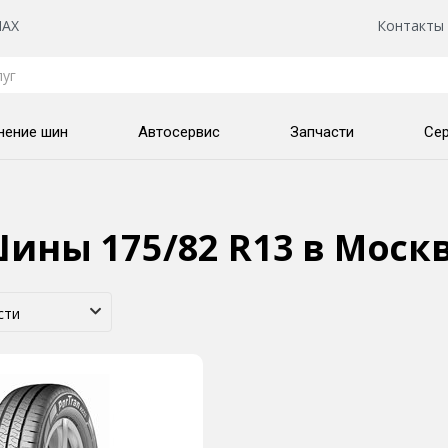
AX
Контакты
нение шин
Автосервис
Запчасти
Се
ины 175/82 R13
в Моск