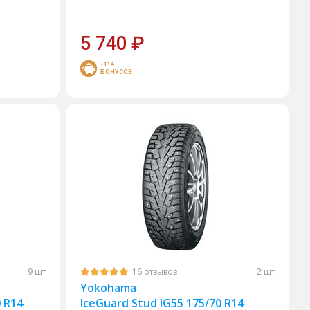
5 740
₽
+114
БОНУСОВ
9 шт
16 отзывов
2 шт
Yokohama
0 R14
IceGuard Stud IG55 175/70 R14