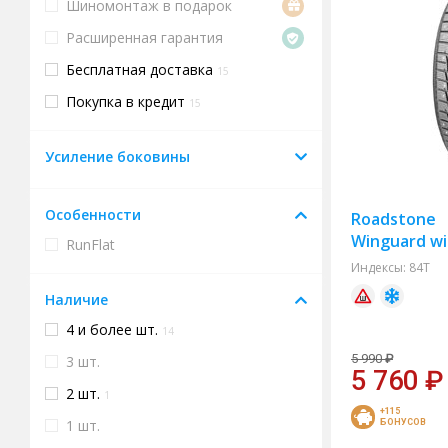
Шиномонтаж в подарок
Расширенная гарантия
Бесплатная доставка
15
Покупка в кредит
15
Усиление боковины
Особенности
Roadstone
Winguard wi
RunFlat
Индексы:
84T
Наличие
4 и более шт.
14
5 990
₽
3 шт.
5 760
₽
2 шт.
1
+115
1 шт.
БОНУСОВ