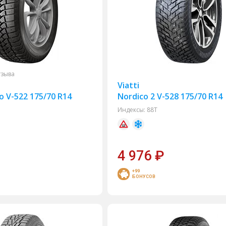
тзыва
Viatti
o V-522 175/70 R14
Nordico 2 V-528 175/70 R14
Индексы:
88T
4 976
₽
+99
БОНУСОВ