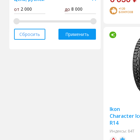
от
до
Bars
+120
БОНУСОВ
BF Goodrich
Bridgestone
Сбросить
Применить
Compasal
Continental
Delinte
Doublecoin
Doublestar
Dunlop
Fortune
Ikon
Forward
Character Ic
Goodride
R14
Goodyear
Индексы:
84T
Gripmax