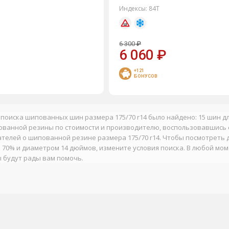
Индексы:
84T
6 300
₽
6 060
₽
+121
БОНУСОВ
 поиска шипованных шин размера 175/70 r14 было найдено: 15 шин д
ванной резины по стоимости и производителю, воспользовавшись 
телей о шипованной резине размера 175/70 r14. Чтобы посмотреть 
 70% и диаметром 14 дюймов, измените условия поиска. В любой мо
 будут рады вам помочь.