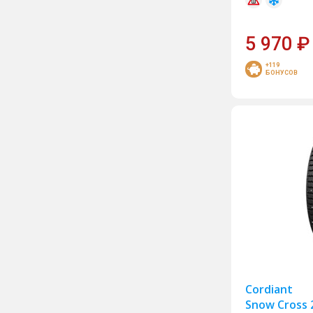
Hankook
5 970
₽
Headway
HiFly
+119
БОНУСОВ
Kapsen
Kingnate
Landsail
Landspider
Leao
Marshal
Matador
Maxxis
MICHELIN
Cordiant
Mirage
Snow Cross 
Nitto