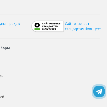
ункт продаж
Сайт отвечает
стандартам Ikon Tyres
дборы
ей
тей