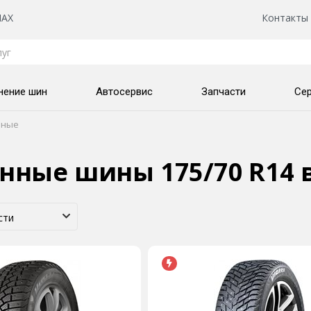
AX
Контакты
нение шин
Автосервис
Запчасти
Се
нные
нные шины 175/70 R14