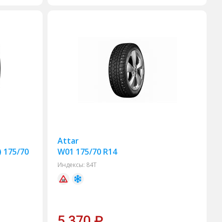
Attar
) 175/70
W01 175/70 R14
Индексы:
84T
5 370
₽