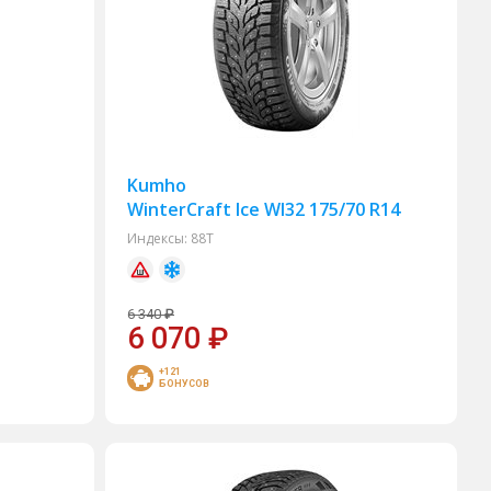
Kumho
WinterCraft Ice WI32 175/70 R14
Индексы:
88T
6 340
₽
6 070
₽
+121
БОНУСОВ