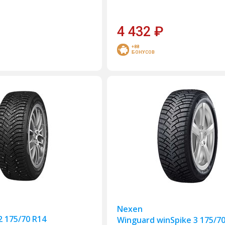
4 432
₽
+88
БОНУСОВ
Nexen
2 175/70 R14
Winguard winSpike 3 175/7