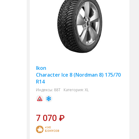
Ikon
Character Ice 8 (Nordman 8) 175/70
R14
Индексы:
88T
Категория:
XL
7 070
₽
+141
БОНУСОВ