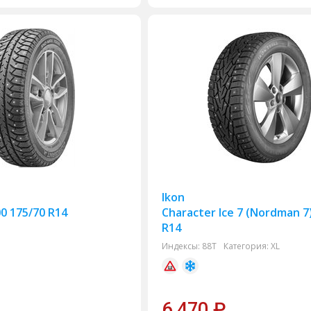
Ikon
0 175/70 R14
Character Ice 7 (Nordman 7
R14
Индексы:
88T
Категория:
XL
6 470
₽