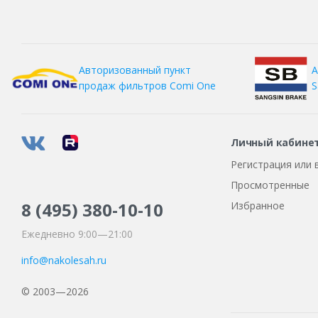
Trazano
Triangle
Tunga
А
Авторизованный пункт
S
продаж фильтров
Comi One
Unigrip
Westlake
Личный кабине
Регистрация или 
Просмотренные
8 (495)
380-10-10
Избранное
Ежедневно 9:00—21:00
info@nakolesah.ru
© 2003—2026