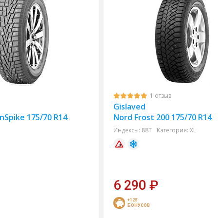
1 отзыв
Gislaved
nSpike 175/70 R14
Nord Frost 200 175/70 R14
Индексы:
88T
Категория:
XL
6 290
₽
+125
БОНУСОВ