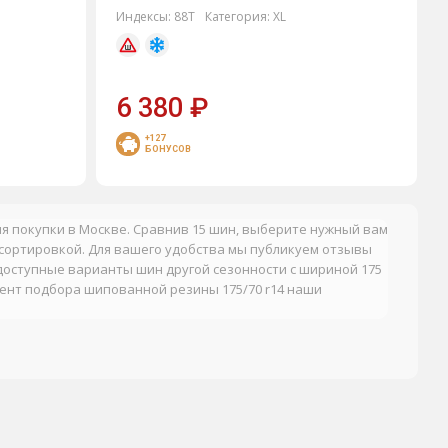
Индексы:
88T
Категория:
XL
6 380
₽
+127
БОНУСОВ
ля покупки в Москве. Сравнив 15 шин, выберите нужный вам
сортировкой. Для вашего удобства мы публикуем отзывы
доступные варианты шин другой сезонности с шириной 175
мент подбора шипованной резины 175/70 r14 наши