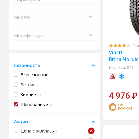
4 о
Viatti
Brina Nordic
Сезонность
Индексы:
84T
Всесезонные
1
Летние
21
4 976
₽
Зимние
10
Шипованные
15
+99
БОНУСОВ
Акции
Цена снизилась
3