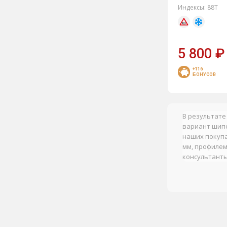
Индексы:
88T
Nokian Tyres
NorTec
Pirelli
5 800
₽
Pirelli Formula
+116
БОНУСОВ
Roadcruza
Roadking
RoadX
В результате
вариант шипо
Rockblade
наших покупа
Sailun
мм, профилем
консультанты
Satoya
Sunfull
Torero
Toyo
Tracmax