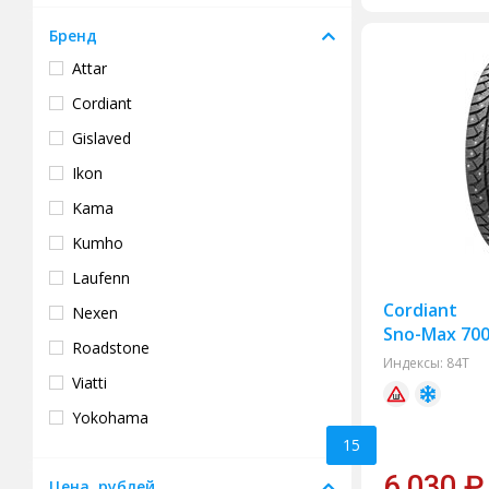
Бренд
Attar
Cordiant
Gislaved
Ikon
Kama
Kumho
Laufenn
Cordiant
Nexen
Sno-Max 700
Roadstone
Индексы:
84T
Viatti
Yokohama
15
Antares
6 030
₽
Цена, рублей
Armstrong