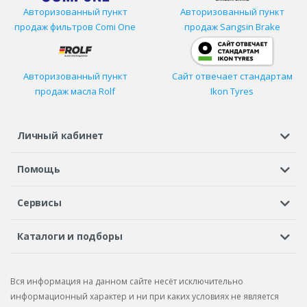
Авторизованный пункт
Авторизованный пункт
продаж фильтров
Comi One
продаж Sangsin Brake
Авторизованный пункт
Сайт отвечает стандартам
продаж масла Rolf
Ikon Tyres
Личный кабинет
Регистрация или вход
Просмотренные
Избранное
Помощь
Шины в кредит
Доставка
Оплата
Гарантия
Сервисы
Вопросы и ответы
Вакансии
Автосервисы
Бонусная программа
Каталоги и подборы
Корпоративным клиентам
Рекламации по товару
Подбор шин
Подбор дисков
Подбор услуг
Рекламации по услугам
Вся информация на данном сайте несёт исключительно
Подбор запчастей
Каталог шин
Каталог дисков
информационный характер и ни при каких условиях не является