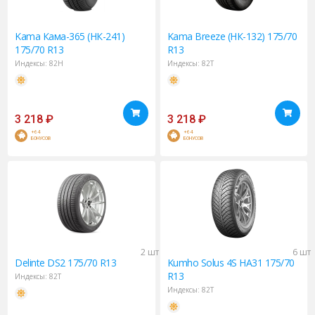
Kama
Кама-365 (НК-241)
Kama
Breeze (НК-132) 175/70
175/70 R13
R13
Индексы:
82H
Индексы:
82T
3 218
₽
3 218
₽
+64
+64
БОНУСОВ
БОНУСОВ
2 шт
6 шт
Delinte
DS2 175/70 R13
Kumho
Solus 4S HA31 175/70
R13
Индексы:
82T
Индексы:
82T