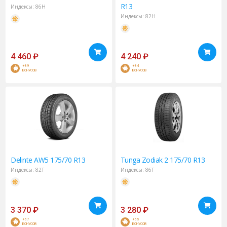
R13
Индексы:
86H
Индексы:
82H
4 460
₽
4 240
₽
+89
+84
БОНУСОВ
БОНУСОВ
Delinte
AW5 175/70 R13
Tunga
Zodiak 2 175/70 R13
Индексы:
82T
Индексы:
86T
3 370
₽
3 280
₽
+67
+65
БОНУСОВ
БОНУСОВ