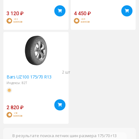
3 120
₽
4 450
₽
+62
+89
БОНУСОВ
БОНУСОВ
2 шт
Bars
UZ100 175/70 R13
Индексы:
82T
2 820
₽
+56
БОНУСОВ
В результате поиска летних шин размера 175/70 r13