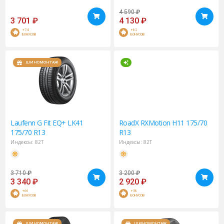
4 590
₽
3 701
₽
4 130
₽
+74
+82
БОНУСОВ
БОНУСОВ
ШИНОМОНТАЖ
Laufenn
G Fit EQ+ LK41
RoadX
RXMotion H11 175/70
175/70 R13
R13
Индексы:
82T
Индексы:
82T
3 710
₽
3 200
₽
3 340
₽
2 920
₽
+66
+58
БОНУСОВ
БОНУСОВ
ШИНОМОНТАЖ
ШИНОМОНТАЖ