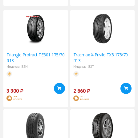
Triangle
Protract TE301 175/70
Tracmax
X-Privilo TX5 175/70
R13
R13
Индексы:
82H
Индексы:
82T
3 300
₽
2 860
₽
+66
+57
БОНУСОВ
БОНУСОВ