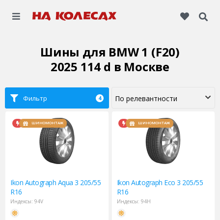
Шины для BMW 1 (F20)
2025 114 d
в Москве
Фильтр
4
ШИНОМОНТАЖ
ШИНОМОНТАЖ
Ikon
Autograph Aqua 3 205/55
Ikon
Autograph Eco 3 205/55
R16
R16
Индексы:
94V
Индексы:
94H