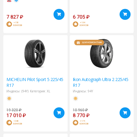
7 827
₽
6 705
₽
+156
+134
БОНУСОВ
БОНУСОВ
ШИНОМОНТАЖ
MICHELIN
Pilot Sport 5 225/45
Ikon
Autograph Ultra 2 225/45
R17
R17
Индексы:
(94Y)
Категория:
XL
Индексы:
94Y
19 320
₽
10 960
₽
17 010
₽
8 770
₽
+340
+175
БОНУСОВ
БОНУСОВ