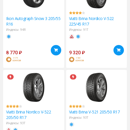
Ikon
Autograph Snow 3 205/55
Viatti
Brina Nordico V-522
R16
225/45 R17
Индексы:
94R
Индексы:
91T
8 770
₽
9 320
₽
+175
+186
БОНУСОВ
БОНУСОВ
Viatti
Brina Nordico V-522
Viatti
Brina V-521 205/50 R17
205/50 R17
Индексы:
93T
Индексы:
93T