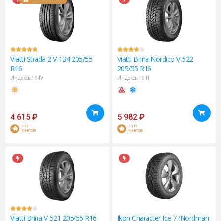
Viatti
Strada 2 V-134 205/55
Viatti
Brina Nordico V-522
R16
205/55 R16
Индексы:
94V
Индексы:
91T
4 615
₽
5 982
₽
+92
+119
БОНУСОВ
БОНУСОВ
Viatti
Brina V-521 205/55 R16
Ikon
Character Ice 7 (Nordman