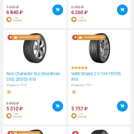
7 600
₽
6 950
₽
6 840
₽
6 260
₽
+136
+125
БОНУСОВ
БОНУСОВ
ШИНОМОНТАЖ
ШИНОМОНТАЖ
Ikon
Character Eco (Nordman
Viatti
Strada 2 V-134 195/55
SX3) 205/55 R16
R16
Индексы:
91H
Индексы:
91V
5 890
₽
5 310
₽
5 757
₽
+106
+115
БОНУСОВ
БОНУСОВ
ШИНОМОНТАЖ