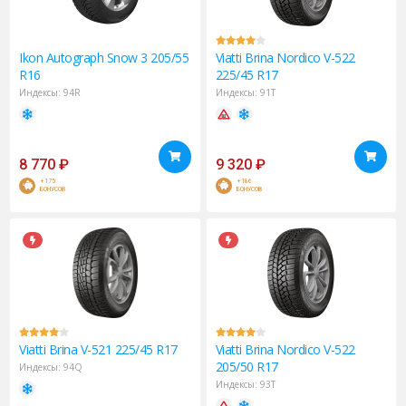
Ikon
Autograph Snow 3 205/55
Viatti
Brina Nordico V-522
R16
225/45 R17
Индексы:
94R
Индексы:
91T
8 770
₽
9 320
₽
+175
+186
БОНУСОВ
БОНУСОВ
Viatti
Brina V-521 225/45 R17
Viatti
Brina Nordico V-522
205/50 R17
Индексы:
94Q
Индексы:
93T