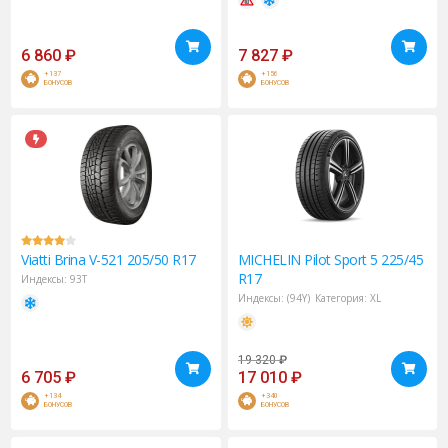
6 860
₽
7 827
₽
+137
+156
БОНУСОВ
БОНУСОВ
Viatti
Brina V-521 205/50 R17
MICHELIN
Pilot Sport 5 225/45
R17
Индексы:
93T
Индексы:
(94Y)
Категория:
XL
19 320
₽
6 705
₽
17 010
₽
+134
+340
БОНУСОВ
БОНУСОВ