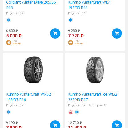
Cordiant
Winter Drive 205/55
Kumho
WinterCraft WI51
R16
195/55 R16
Индексы:
94T
Индексы:
91T
6 630
₽
9 280
₽
5 000
₽
7 720
₽
+100
+154
БОНУСОВ
БОНУСОВ
Kumho
WinterCraft WP52
Kumho
WinterCraft Ice WI32
195/55 R16
225/45 R17
Индексы:
87H
Индексы:
94T
Категория:
XL
9 190
₽
12 710
₽
7 800
₽
11 400
₽