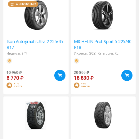
ШИНОМОНТАЖ
Ikon
Autograph Ultra 2 225/45
MICHELIN
Pilot Sport 5 225/40
R17
R18
Индексы:
94Y
Индексы:
(92Y)
Категория:
XL
10 960
₽
20 800
₽
8 770
₽
18 830
₽
+175
+376
БОНУСОВ
БОНУСОВ