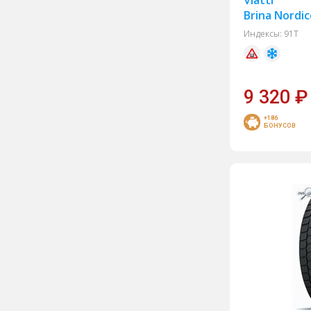
Viatti
Compasal
Brina Nordic
Doublecoin
Индексы:
91T
Dunlop
Forward
9 320
₽
Goodyear
Gripmax
+186
БОНУСОВ
Headway
Kapsen
Kingnate
Landspider
Marshal
Matador
Nitto
Nokian Tyres