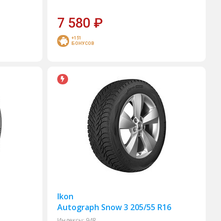
7 580
₽
+151
БОНУСОВ
Ikon
Autograph Snow 3 205/55 R16
Индексы:
94R