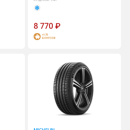
8 770
₽
+175
БОНУСОВ