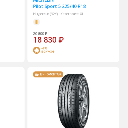
MICHELIN
Pilot Sport 5 225/40 R18
Индексы:
(92Y)
Категория:
XL
20 800
₽
18 830
₽
+376
БОНУСОВ
ШИНОМОНТАЖ