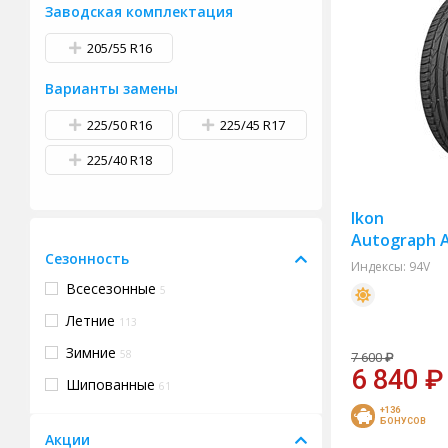
Заводская комплектация
205/55 R16
Варианты замены
225/50 R16
225/45 R17
225/40 R18
Ikon
Autograph A
Сезонность
Индексы:
94V
Всесезонные
5
Летние
113
Зимние
58
7 600
₽
6 840
₽
Шипованные
61
+136
БОНУСОВ
Акции