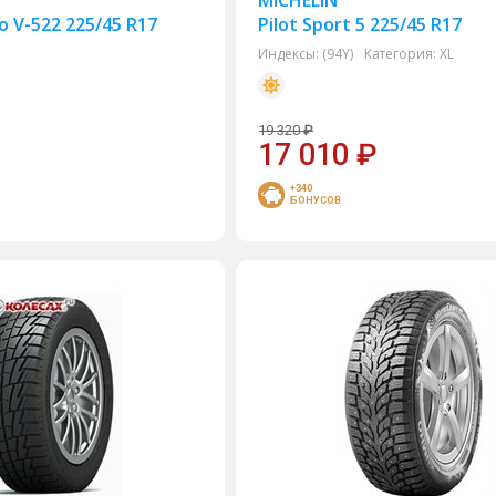
MICHELIN
o V-522 225/45 R17
Pilot Sport 5 225/45 R17
Индексы:
(94Y)
Категория:
XL
19 320
₽
17 010
₽
+340
БОНУСОВ