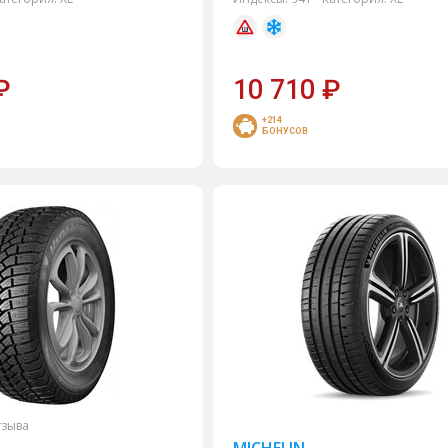
₽
10 710
₽
+214
БОНУСОВ
тзыва