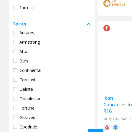
+92
БОНУСОВ
1 шт.
28
Бренд
Antares
Armstrong
Attar
Bars
Continental
Cordiant
Delinte
Ikon
Doublestar
Character Ic
Fortune
R16
Gislaved
Индексы:
94T
К
Goodride