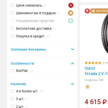
Цена снизилась
51
ШИНОМО
Шиномонтаж в подарок
51
Расширенная гарантия
Бесплатная доставка
237
Покупка в кредит
237
Усиление боковины
2 о
Особенности
Viatti
RunFlat
14
Strada 2 V-1
Индексы:
94V
Наличие
4 и более шт.
184
3 шт.
13
4 615
₽
2 шт.
12