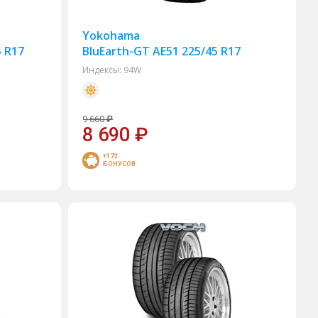
Yokohama
5 R17
BluEarth-GT AE51 225/45 R17
Индексы:
94W
9 660
₽
8 690
₽
+173
БОНУСОВ