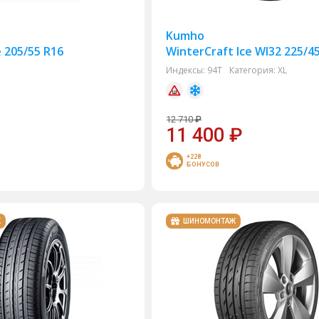
Kumho
 205/55 R16
WinterCraft Ice WI32 225/4
Индексы:
94T
Категория:
XL
12 710
₽
11 400
₽
+228
БОНУСОВ
Ж
ШИНОМОНТАЖ