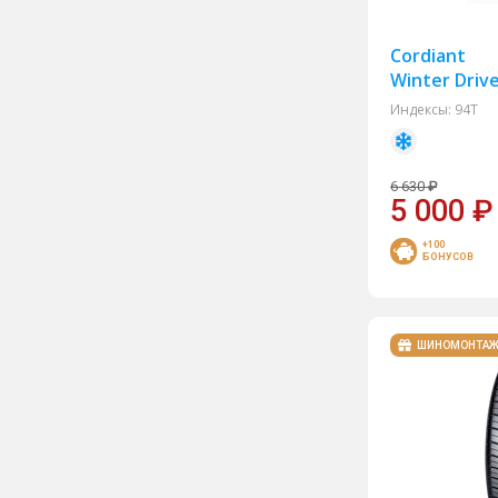
NorTec
Roadcruza
Cordiant
Winter Drive
Roadking
Индексы:
94T
Rockblade
Toyo
6 630
₽
Trazano
5 000
₽
Unigrip
+100
БОНУСОВ
ШИНОМОНТА