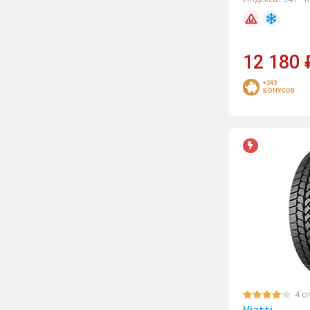
Roadstone
RoadX
Sailun
12 180
Satoya
+243
БОНУСОВ
Sunfull
Torero
Tracmax
Triangle
Tunga
Viatti
Westlake
Yokohama
BF Goodrich
4 о
Bridgestone