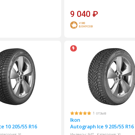
9 040
₽
+180
БОНУСОВ
1 отзыв
Ikon
ce 10 205/55 R16
Autograph Ice 9 205/55 R16
атегория:
XL
Индексы:
94T
Категория:
XL