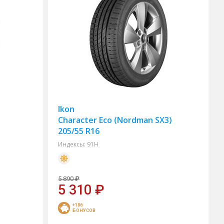
Ikon
6
Character Eco (Nordman SX3)
205/55 R16
Индексы:
91H
5 890
₽
5 310
₽
+106
БОНУСОВ