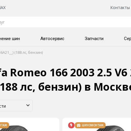
AX
Контакты
нение шин
Автосервис
Запчасти
Се
6A21__) (188 лс, бензин)
 Romeo 166 2003 2.5 V6 
(188 лс, бензин)
в Москв
НТАЖ
ШИНОМОНТАЖ