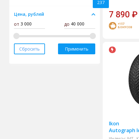
237
Hankook
7 890
₽
Цена, рублей
HiFly
от
до
Ikon
+157
БОНУСОВ
Kama
Kumho
Сбросить
Применить
Landsail
Laufenn
Leao
Maxxis
MICHELIN
Mirage
Nexen
Ikon
Pirelli
Autograph I
Pirelli Formula
Индексы:
94T
К