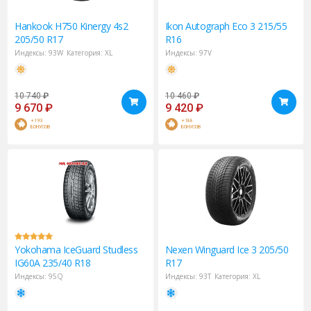
Hankook
H750 Kinergy 4s2
Ikon
Autograph Eco 3 215/55
205/50 R17
R16
Индексы:
93W
Категория:
XL
Индексы:
97V
10 740
₽
10 460
₽
9 670
₽
9 420
₽
+193
+188
БОНУСОВ
БОНУСОВ
Yokohama
IceGuard Studless
Nexen
Winguard Ice 3 205/50
IG60A 235/40 R18
R17
Индексы:
95Q
Индексы:
93T
Категория:
XL