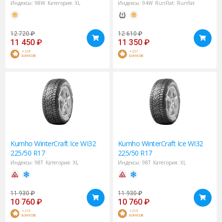
Индексы:
98W
Категория:
XL
Индексы:
94W
RunFlat:
Runflat
12 720
₽
12 610
₽
11 450
₽
11 350
₽
+229
+227
БОНУСОВ
БОНУСОВ
Kumho
WinterCraft Ice WI32
Kumho
WinterCraft Ice WI32
225/50 R17
225/50 R17
Индексы:
98T
Категория:
XL
Индексы:
98T
Категория:
XL
11 930
₽
11 930
₽
10 760
₽
10 760
₽
+215
+215
БОНУСОВ
БОНУСОВ