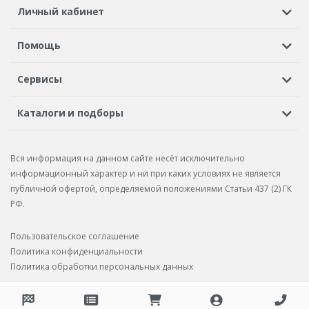
Личный кабинет
Регистрация или вход
Просмотренные
Избранное
Помощь
Шины в кредит
Доставка
Оплата
Гарантия
Сервисы
Вопросы и ответы
Вакансии
Автосервисы
Бонусная программа
Каталоги и подборы
Корпоративным клиентам
Рекламации по товару
Подбор шин
Подбор дисков
Подбор услуг
Рекламации по услугам
Вся информация на данном сайте несёт исключительно
Подбор запчастей
Каталог шин
Каталог дисков
информационный характер и ни при каких условиях не является
публичной офертой, определяемой положениями Статьи 437 (2) ГК
Каталог запчастей
РФ.
Пользовательское соглашение
Политика конфиденциальности
Политика обработки персональных данных