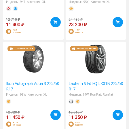
Индексы:
94T
Категория:
XL
Индексы:
(95Y)
Категория:
XL
12 710
₽
24 489
₽
11 400
₽
23 200
₽
+228
+464
БОНУСОВ
БОНУСОВ
ШИНОМОНТАЖ
ШИНОМОНТАЖ
Ikon
Autograph Aqua 3 225/50
Laufenn
S Fit EQ LK01B 225/50
R17
R17
Индексы:
98W
Категория:
XL
Индексы:
94W
RunFlat:
Runflat
12 720
₽
12 610
₽
11 450
₽
11 350
₽
+229
+227
БОНУСОВ
БОНУСОВ