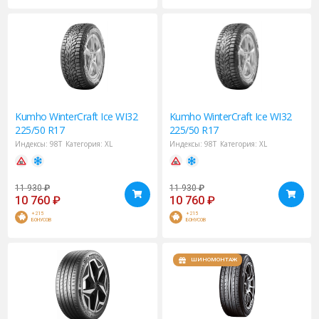
Kumho
WinterCraft Ice WI32
Kumho
WinterCraft Ice WI32
225/50 R17
225/50 R17
Индексы:
98T
Категория:
XL
Индексы:
98T
Категория:
XL
11 930
₽
11 930
₽
10 760
₽
10 760
₽
+215
+215
БОНУСОВ
БОНУСОВ
ШИНОМОНТАЖ