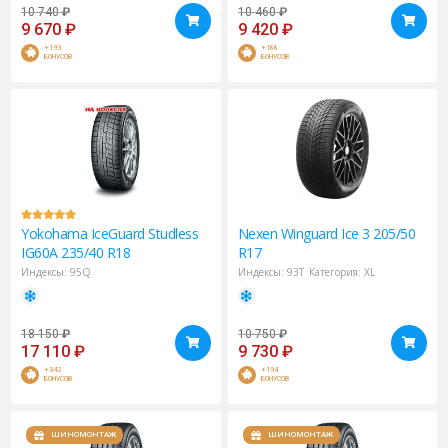
10 740
₽
10 460
₽
9 670
₽
9 420
₽
+193
+188
БОНУСОВ
БОНУСОВ
Yokohama
IceGuard Studless
Nexen
Winguard Ice 3 205/50
IG60A 235/40 R18
R17
Индексы:
95Q
Индексы:
93T
Категория:
XL
18 150
₽
10 750
₽
17 110
₽
9 730
₽
+342
+194
БОНУСОВ
БОНУСОВ
ШИНОМОНТАЖ
ШИНОМОНТАЖ