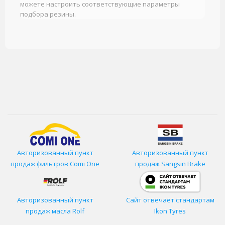
можете настроить соответствующие параметры
подбора резины.
Авторизованный пункт
Авторизованный пункт
продаж фильтров
Comi One
продаж Sangsin Brake
Авторизованный пункт
Сайт отвечает стандартам
продаж масла Rolf
Ikon Tyres