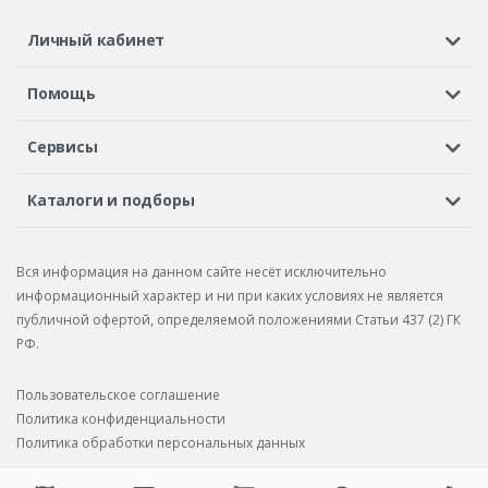
Личный кабинет
Регистрация или вход
Просмотренные
Избранное
Помощь
Шины в кредит
Доставка
Оплата
Гарантия
Сервисы
Вопросы и ответы
Вакансии
Автосервисы
Бонусная программа
Каталоги и подборы
Корпоративным клиентам
Рекламации по товару
Подбор шин
Подбор дисков
Подбор услуг
Рекламации по услугам
Вся информация на данном сайте несёт исключительно
Подбор запчастей
Каталог шин
Каталог дисков
информационный характер и ни при каких условиях не является
публичной офертой, определяемой положениями Статьи 437 (2) ГК
Каталог запчастей
РФ.
Пользовательское соглашение
Политика конфиденциальности
Политика обработки персональных данных