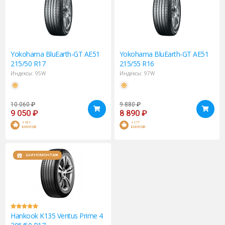
Yokohama
BluEarth-GT AE51
Yokohama
BluEarth-GT AE51
215/50 R17
215/55 R16
Индексы:
95W
Индексы:
97W
10 060
₽
9 880
₽
9 050
₽
8 890
₽
+181
+177
БОНУСОВ
БОНУСОВ
ШИНОМОНТАЖ
Hankook
K135 Ventus Prime 4