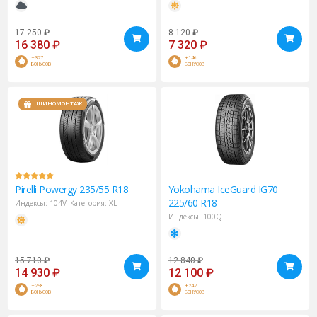
17 250
₽
8 120
₽
16 380
₽
7 320
₽
+327
+146
БОНУСОВ
БОНУСОВ
ШИНОМОНТАЖ
Pirelli
Powergy 235/55 R18
Yokohama
IceGuard IG70
225/60 R18
Индексы:
104V
Категория:
XL
Индексы:
100Q
15 710
₽
12 840
₽
14 930
₽
12 100
₽
+298
+242
БОНУСОВ
БОНУСОВ