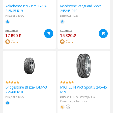
Yokohama
IceGuard IG70A
Roadstone
Winguard Sport
245/45 R19
245/45 R19
Индексы:
102Q
Индексы:
102V
20 290
₽
17 700
₽
17 890
₽
15 320
₽
+357
+306
БОНУСОВ
БОНУСОВ
Bridgestone
Blizzak DM-V3
MICHELIN
Pilot Sport 3 245/45
225/60 R18
R19
Индексы:
100S
Индексы:
102Y
Категория:
XL
Омологация Mercedes