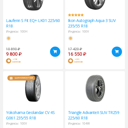
Laufenn
S Fit EQ+ LK01 225/60
Ikon
Autograph Aqua 3 SUV
R18
235/55 R18
Индексы:
100H
Индексы:
100V
10 890
₽
17 420
₽
9 800
₽
16 550
₽
+196
+331
БОНУСОВ
БОНУСОВ
ШИНОМОНТАЖ
Yokohama
Geolandar CV 4S
Triangle
AdvanteX SUV TR259
G061 235/55 R18
225/60 R18
Индексы:
100V
Индексы:
104W