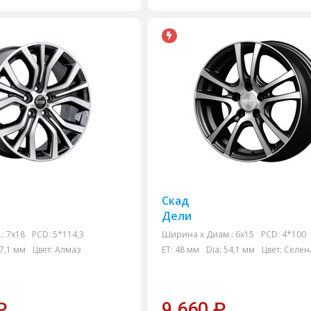
Скад
Дели
:
7x18
PCD:
5*114,3
Ширина х Диам.:
6x15
PCD:
4*100
7,1 мм
Цвет:
Алмаз
ET:
48 мм
Dia:
54,1 мм
Цвет:
Селен
₽
9 660
₽