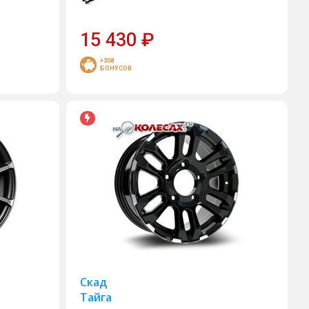
15 430
₽
+308
БОНУСОВ
Скад
Тайга