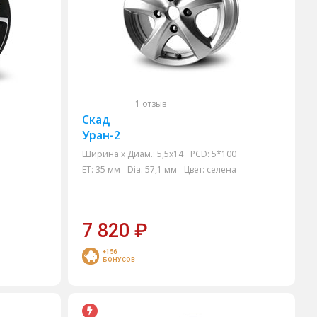
1 отзыв
Скад
Уран-2
Ширина х Диам.:
5,5x14
PCD:
5*100
ET:
35 мм
Dia:
57,1 мм
Цвет:
селена
7 820
₽
+156
БОНУСОВ