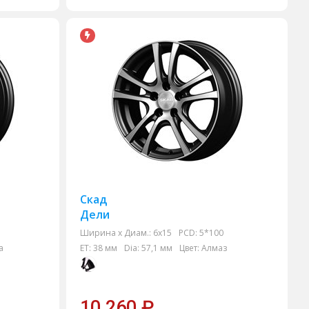
Скад
Дели
Ширина х Диам.:
6x15
PCD:
5*100
а
ET:
38 мм
Dia:
57,1 мм
Цвет:
Алмаз
10 260
₽