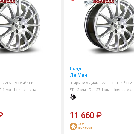
Скад
Ле Ман
:
7x16
PCD:
4*108
Ширина х Диам.:
7x16
PCD:
5*112
5,1 мм
Цвет:
селена
ET:
45 мм
Dia:
57,1 мм
Цвет:
алмаз
₽
11 660
₽
+233
БОНУСОВ