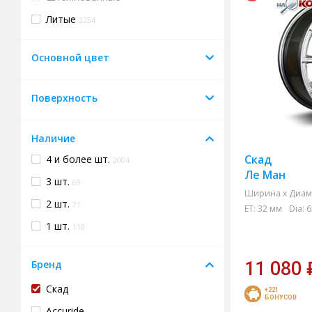
Литые
2254
Основной цвет
Поверхность
Наличие
Скад
4 и более шт.
2004
Ле Ман
3 шт.
69
Ширина х Диам.
2 шт.
71
ET:
32 мм
Dia:
6
1 шт.
110
Бренд
11 080
Скад
+221
БОНУСОВ
Accuride