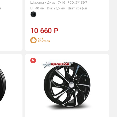
Ширина х Диам.:
7x16
PCD:
5*139,7
а
ET:
40 мм
Dia:
98,5 мм
Цвет:
графит
10 660
₽
+213
БОНУСОВ