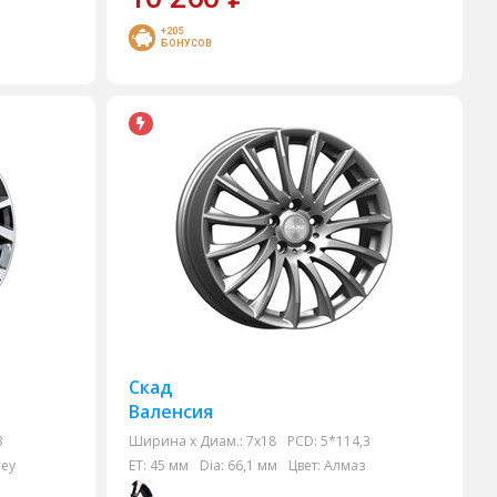
+205
БОНУСОВ
Скад
Валенсия
3
Ширина х Диам.:
7x18
PCD:
5*114,3
rey
ET:
45 мм
Dia:
66,1 мм
Цвет:
Алмаз