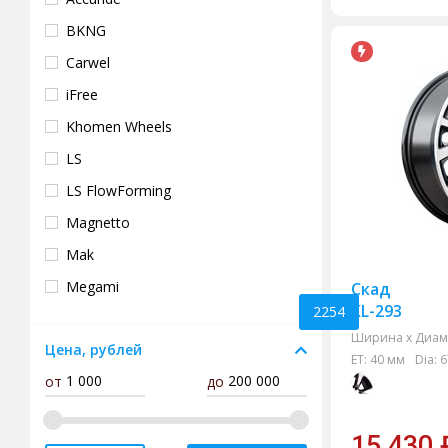
BKNG
Carwel
iFree
Khomen Wheels
LS
LS FlowForming
Magnetto
Mak
Megami
Скад
KL-293
2254
Neo
Ширина х Диам.
Цена, рублей
Next
ET:
40 мм
Dia:
6
от
до
Premium Series
Replay
15 430
RPLC