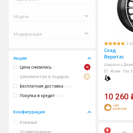
2 о
Скад
Веритас
Акции
Ширина х Диам.
Цена снизилась
6
ET:
48 мм
Dia:
5
Шиномонтаж в подарок
Бесплатная доставка
2254
10 260
Покупка в кредит
2254
+205
БОНУСОВ
Конфигурация
Кованые
Штампованные