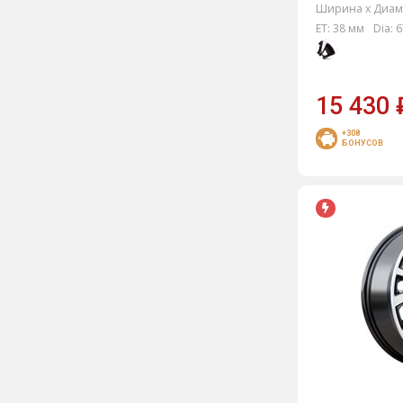
Ширина х Диам.
ET:
38 мм
Dia:
6
15 430
+308
БОНУСОВ