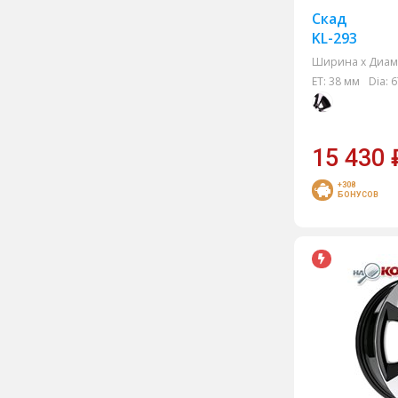
Скад
KL-293
Ширина х Диам.
ET:
38 мм
Dia:
6
15 430
+308
БОНУСОВ