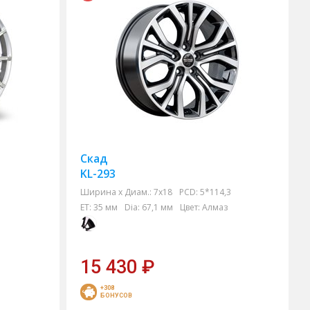
Скад
KL-293
Ширина х Диам.:
7x18
PCD:
5*114,3
ET:
35 мм
Dia:
67,1 мм
Цвет:
Алмаз
15 430
₽
+308
БОНУСОВ