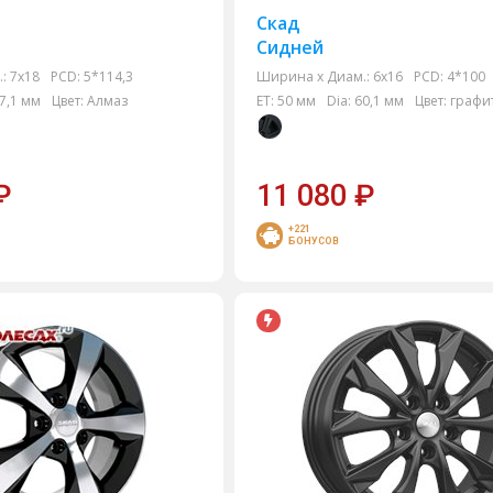
Скад
Сидней
:
7x18
PCD:
5*114,3
Ширина х Диам.:
6x16
PCD:
4*100
7,1 мм
Цвет:
Алмаз
ET:
50 мм
Dia:
60,1 мм
Цвет:
графи
₽
11 080
₽
+221
БОНУСОВ