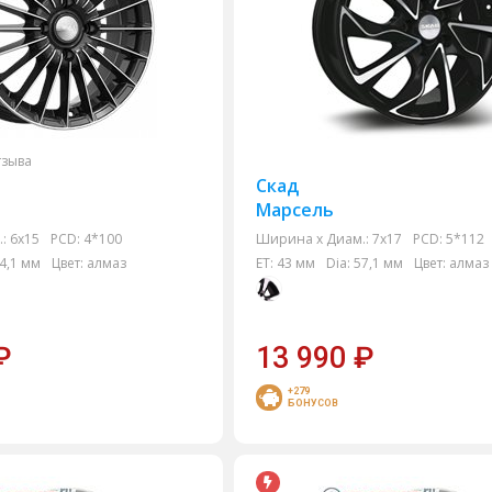
тзыва
Скад
Марсель
:
6x15
PCD:
4*100
Ширина х Диам.:
7x17
PCD:
5*112
4,1 мм
Цвет:
алмаз
ET:
43 мм
Dia:
57,1 мм
Цвет:
алмаз
₽
13 990
₽
+279
БОНУСОВ