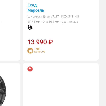
Скад
Марсель
Ширина х Диам.:
7x17
PCD:
5*114,3
т
ET:
45 мм
Dia:
66,1 мм
Цвет:
Алмаз
13 990
₽
+279
БОНУСОВ