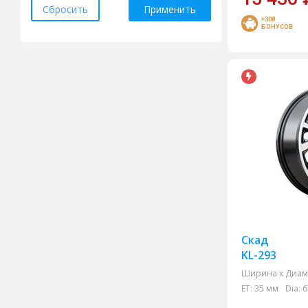
Сбросить
Применить
RST
+308
БОНУСОВ
Tech Line
Trebl
Venti
Wheels UP
Xtrike
Xtrike RST
КиК
ТЗСК
Скад
KL-293
Ширина х Диам.
ET:
35 мм
Dia:
6