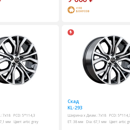
+193
БОНУСОВ
Скад
KL-293
:
7x18
PCD:
5*114,3
Ширина х Диам.:
7x18
PCD:
5*114,
7,1 мм
Цвет:
artic grey
ET:
38 мм
Dia:
67,1 мм
Цвет:
artic g