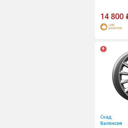
14 800
+296
БОНУСОВ
Скад
Валенсия