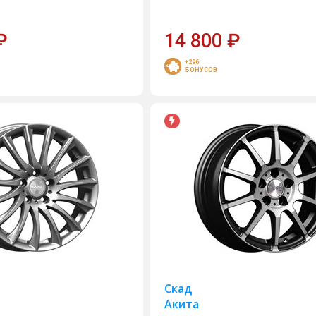
₽
14 800
₽
+296
БОНУСОВ
Скад
Акита