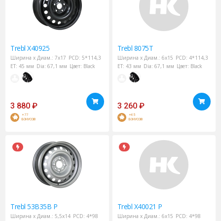
Trebl
X40925
Trebl
8075T
Ширина х Диам.:
7x17
PCD:
5*114,3
Ширина х Диам.:
6x15
PCD:
4*114,3
ET:
45 мм
Dia:
67,1 мм
Цвет:
Black
ET:
43 мм
Dia:
67,1 мм
Цвет:
Black
3 880
₽
3 260
₽
+77
+65
БОНУСОВ
БОНУСОВ
Trebl
53B35B P
Trebl
X40021 P
Ширина х Диам.:
5,5x14
PCD:
4*98
Ширина х Диам.:
6x15
PCD:
4*98