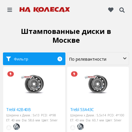
Штампованные диски
в
Москве
Фильтр
1
Trebl
42B40B
Trebl
53A43C
Ширина х Диам.:
5x13
PCD:
4*98
Ширина х Диам.:
5,5x14
PCD:
4*100
ET:
40 мм
Dia:
58,6 мм
Цвет:
Silver
ET:
43 мм
Dia:
60,1 мм
Цвет:
Silver