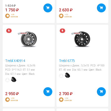
1 824
₽
1 750
₽
2 630
₽
+35
+52
БОНУСОВ
БОНУСОВ
Trebl
X40914
Trebl
6775
Ширина х Диам.:
6,5x16
Ширина х Диам.:
5,5x15
PCD:
4*100
PCD:
5*114,3
ET:
51 мм
ET:
45 мм
Dia:
60,1 мм
Цвет:
Black
Dia:
67,1 мм
Цвет:
Black
2 950
₽
2 700
₽
+59
+54
БОНУСОВ
БОНУСОВ