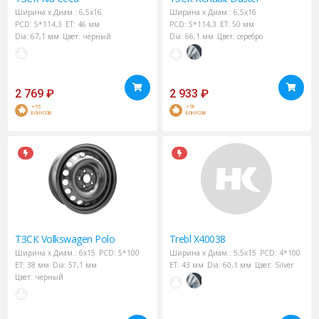
Ширина х Диам.:
6,5x16
Ширина х Диам.:
6,5x16
PCD:
5*114,3
ET:
46 мм
PCD:
5*114,3
ET:
50 мм
Dia:
67,1 мм
Цвет:
черный
Dia:
66,1 мм
Цвет:
серебро
2 769
₽
2 933
₽
+55
+58
БОНУСОВ
БОНУСОВ
ТЗСК
Volkswagen Polo
Trebl
X40038
Ширина х Диам.:
6x15
PCD:
5*100
Ширина х Диам.:
5,5x15
PCD:
4*100
ET:
38 мм
Dia:
57,1 мм
ET:
43 мм
Dia:
60,1 мм
Цвет:
Silver
Цвет:
черный