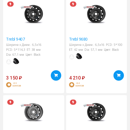
Trebl
9407
Trebl
9680
Ширина х Диам.:
6,5x16
Ширина х Диам.:
6,5x16
PCD:
5*100
PCD:
5*114,3
ET:
38 мм
ET:
42 мм
Dia:
57,1 мм
Цвет:
Black
Dia:
67,1 мм
Цвет:
Black
3 150
₽
4 210
₽
+63
+84
БОНУСОВ
БОНУСОВ