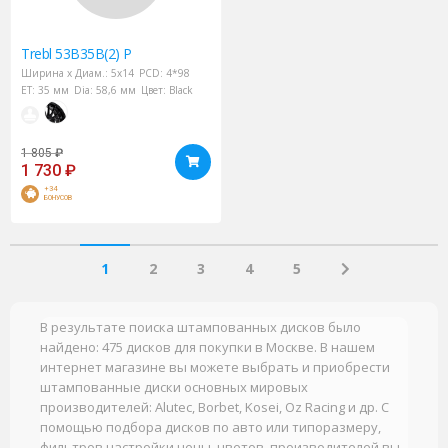
Trebl
53B35B(2) P
Ширина х Диам.:
5x14
PCD:
4*98
ET:
35 мм
Dia:
58,6 мм
Цвет:
Black
1 805
₽
1 730
₽
+34
БОНУСОВ
1
2
3
4
5
В результате поиска штампованных дисков было
найдено: 475 дисков для покупки в Москве. В нашем
интернет магазине вы можете выбрать и приобрести
штампованные диски основных мировых
производителей: Alutec, Borbet, Kosei, Oz Racing и др. С
помощью подбора дисков по авто или типоразмеру,
фильтров настройки цены, цветов, производителей вы