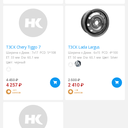
ТЗСК
Chery Tiggo 7
ТЗСК
Lada Largus
Ширина х Диам.:
7x17
PCD:
5*108
Ширина х Диам.:
6x15
PCD:
4*100
ET:
33 мм
Dia:
60,1 мм
ET:
50 мм
Dia:
60,1 мм
Цвет:
Silver
Цвет:
черный
4 450
₽
2 500
₽
4 257
₽
2 410
₽
+85
+48
БОНУСОВ
БОНУСОВ