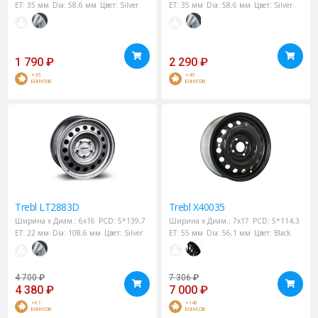
ET:
35 мм
Dia:
58,6 мм
Цвет:
Silver
ET:
35 мм
Dia:
58,6 мм
Цвет:
Silver
1 790
₽
2 290
₽
+35
+45
БОНУСОВ
БОНУСОВ
Trebl
LT2883D
Trebl
X40035
Ширина х Диам.:
6x16
PCD:
5*139,7
Ширина х Диам.:
7x17
PCD:
5*114,3
ET:
22 мм
Dia:
108,6 мм
Цвет:
Silver
ET:
55 мм
Dia:
56,1 мм
Цвет:
Black
4 700
₽
7 306
₽
4 380
₽
7 000
₽
+87
+140
БОНУСОВ
БОНУСОВ