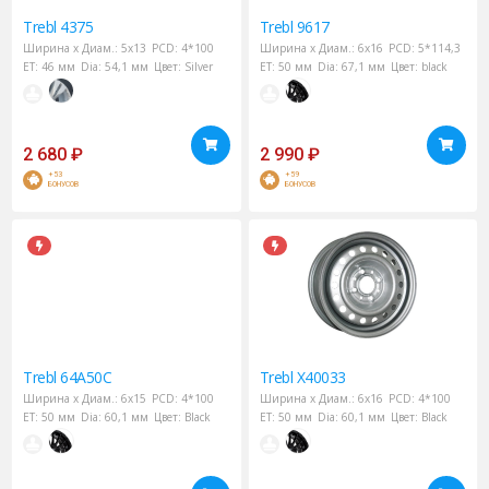
Trebl
4375
Trebl
9617
Ширина х Диам.:
5x13
PCD:
4*100
Ширина х Диам.:
6x16
PCD:
5*114,3
ET:
46 мм
Dia:
54,1 мм
Цвет:
Silver
ET:
50 мм
Dia:
67,1 мм
Цвет:
black
2 680
₽
2 990
₽
+53
+59
БОНУСОВ
БОНУСОВ
Trebl
64A50C
Trebl
X40033
Ширина х Диам.:
6x15
PCD:
4*100
Ширина х Диам.:
6x16
PCD:
4*100
ET:
50 мм
Dia:
60,1 мм
Цвет:
Black
ET:
50 мм
Dia:
60,1 мм
Цвет:
Black