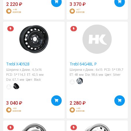
2 220
₽
3 370
₽
+44
+67
БОНУСОВ
БОНУСОВ
Trebl
X40928
Trebl
64G48L P
Ширина х Диам.:
6,5x16
Ширина х Диам.:
6x15
PCD:
5*139,7
PCD:
5*114,3
ET:
42,5 мм
ET:
48 мм
Dia:
98,6 мм
Цвет:
Silver
Dia:
67,1 мм
Цвет:
Black
3 040
₽
2 280
₽
+60
+45
БОНУСОВ
БОНУСОВ