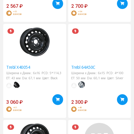
2 567
₽
2 700
₽
+51
+54
БОНУСОВ
БОНУСОВ
Trebl
X40054
Trebl
64A50C
Ширина х Диам.:
6x16
PCD:
5*114,3
Ширина х Диам.:
6x15
PCD:
4*100
ET:
43 мм
Dia:
67,1 мм
Цвет:
Black
ET:
50 мм
Dia:
60,1 мм
Цвет:
Silver
3 060
₽
2 300
₽
+61
+46
БОНУСОВ
БОНУСОВ