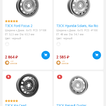
ТЗСК
Ford Focus 2
ТЗСК
Hyundai Solaris, Kia Rio
Ширина х Диам.:
6x15
PCD:
5*108
Ширина х Диам.:
6x15
PCD:
4*100
ET:
52,5 мм
Dia:
63,3 мм
ET:
48 мм
Dia:
54,1 мм
Цвет:
черный
Цвет:
черный
2 864
₽
2 585
₽
+57
+51
БОНУСОВ
БОНУСОВ
ТЗСК
Kia Ceed
ТЗСК
Renault Duster