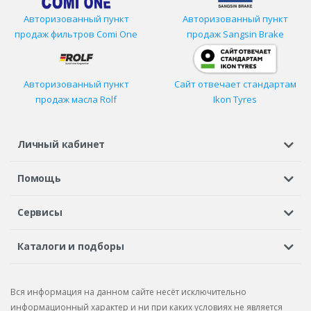
Авторизованный пункт
Авторизованный пункт
продаж фильтров
Comi One
продаж Sangsin Brake
Авторизованный пункт
Сайт отвечает стандартам
продаж масла Rolf
Ikon Tyres
Личный кабинет
Регистрация или вход
Просмотренные
Избранное
Помощь
Шины в кредит
Доставка
Оплата
Гарантия
Сервисы
Вопросы и ответы
Вакансии
Автосервисы
Бонусная программа
Каталоги и подборы
Корпоративным клиентам
Рекламации по товару
Подбор шин
Подбор дисков
Подбор услуг
Рекламации по услугам
Вся информация на данном сайте несёт исключительно
Подбор запчастей
Каталог шин
Каталог дисков
информационный характер и ни при каких условиях не является