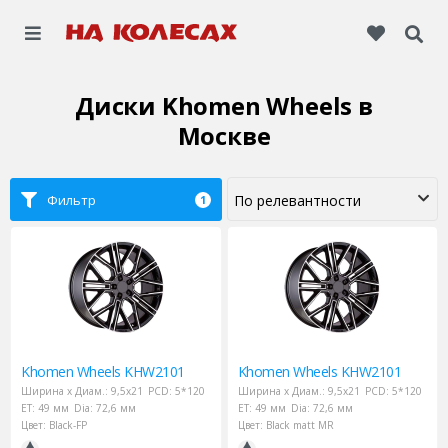
Диски Khomen Wheels
в
Москве
Фильтр
1
Khomen Wheels
KHW2101
Khomen Wheels
KHW2101
Ширина х Диам.:
9,5x21
PCD:
5*120
Ширина х Диам.:
9,5x21
PCD:
5*120
ET:
49 мм
Dia:
72,6 мм
ET:
49 мм
Dia:
72,6 мм
Цвет:
Black-FP
Цвет:
Black matt MR