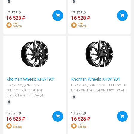
17 575
₽
17 575
₽
16 528
₽
16 528
₽
+330
+330
БОНУСОВ
БОНУСОВ
Khomen Wheels
KHW1901
Khomen Wheels
KHW1901
Ширина х Диам.:
7,5x19
Ширина х Диам.:
7,5x19
PCD:
5*108
PCD:
5*114,3
ET:
40 мм
ET:
46 мм
Dia:
63,4 мм
Цвет:
Gray-FP
Dia:
64,1 мм
Цвет:
Gray-FP
17 575
₽
17 575
₽
16 528
₽
16 528
₽
+330
+330
БОНУСОВ
БОНУСОВ