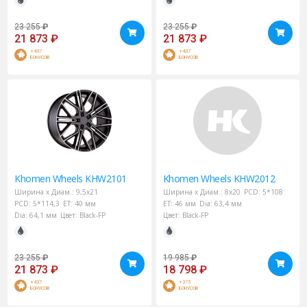
23 255
₽
23 255
₽
21 873
₽
21 873
₽
+437
+437
БОНУСОВ
БОНУСОВ
Khomen Wheels
KHW2101
Khomen Wheels
KHW2012
Ширина х Диам.:
9,5x21
Ширина х Диам.:
8x20
PCD:
5*108
PCD:
5*114,3
ET:
40 мм
ET:
46 мм
Dia:
63,4 мм
Dia:
64,1 мм
Цвет:
Black-FP
Цвет:
Black-FP
23 255
₽
19 985
₽
21 873
₽
18 798
₽
+437
+375
БОНУСОВ
БОНУСОВ