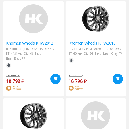
Khomen Wheels
KHW2012
Khomen Wheels
KHW2010
Ширина х Диам.:
8x20
PCD:
5*120
Ширина х Диам.:
8x20
PCD:
6*139,7
ET:
41,5 мм
Dia:
66,1 мм
ET:
60 мм
Dia:
95,1 мм
Цвет:
Gray-FP
Цвет:
Black-FP
19 985
₽
19 985
₽
18 798
₽
18 798
₽
+375
+375
БОНУСОВ
БОНУСОВ