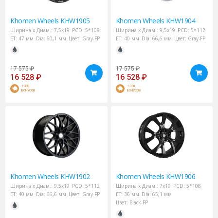
Khomen Wheels
KHW1905
Khomen Wheels
KHW1904
Ширина х Диам.:
7,5x19
PCD:
5*108
Ширина х Диам.:
9,5x19
PCD:
5*112
ET:
47 мм
Dia:
60,1 мм
Цвет:
Gray-FP
ET:
40 мм
Dia:
66,6 мм
Цвет:
Gray-FP
17 575
₽
17 575
₽
16 528
₽
16 528
₽
+330
+330
БОНУСОВ
БОНУСОВ
Khomen Wheels
KHW1902
Khomen Wheels
KHW1906
Ширина х Диам.:
9,5x19
PCD:
5*112
Ширина х Диам.:
7x19
PCD:
5*108
ET:
40 мм
Dia:
66,6 мм
Цвет:
Gray-FP
ET:
36 мм
Dia:
65,1 мм
Цвет:
Black-FP