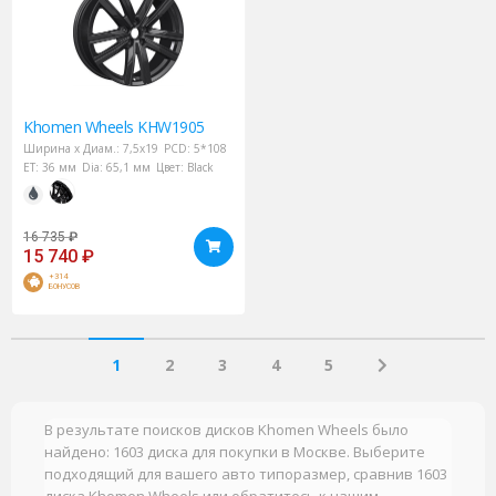
Khomen Wheels
KHW1905
Ширина х Диам.:
7,5x19
PCD:
5*108
ET:
36 мм
Dia:
65,1 мм
Цвет:
Black
16 735
₽
15 740
₽
+314
БОНУСОВ
1
2
3
4
5
В результате поисков дисков Khomen Wheels было
найдено: 1603 диска для покупки в Москве. Выберите
подходящий для вашего авто типоразмер, сравнив 1603