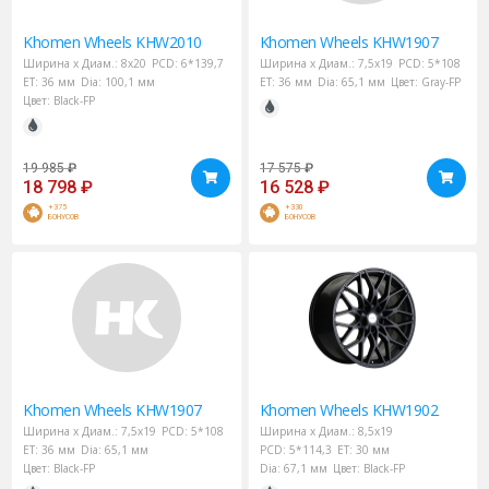
Khomen Wheels
KHW2010
Khomen Wheels
KHW1907
Ширина х Диам.:
8x20
PCD:
6*139,7
Ширина х Диам.:
7,5x19
PCD:
5*108
ET:
36 мм
Dia:
100,1 мм
ET:
36 мм
Dia:
65,1 мм
Цвет:
Gray-FP
Цвет:
Black-FP
19 985
₽
17 575
₽
18 798
₽
16 528
₽
+375
+330
БОНУСОВ
БОНУСОВ
Khomen Wheels
KHW1907
Khomen Wheels
KHW1902
Ширина х Диам.:
7,5x19
PCD:
5*108
Ширина х Диам.:
8,5x19
ET:
36 мм
Dia:
65,1 мм
PCD:
5*114,3
ET:
30 мм
Цвет:
Black-FP
Dia:
67,1 мм
Цвет:
Black-FP