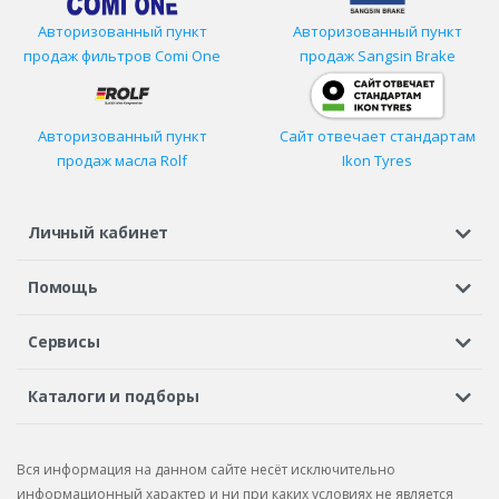
Авторизованный пункт
Авторизованный пункт
продаж фильтров
Comi One
продаж Sangsin Brake
Авторизованный пункт
Сайт отвечает стандартам
продаж масла Rolf
Ikon Tyres
Личный кабинет
Регистрация или вход
Просмотренные
Избранное
Помощь
Шины в кредит
Доставка
Оплата
Гарантия
Сервисы
Вопросы и ответы
Вакансии
Автосервисы
Бонусная программа
Каталоги и подборы
Корпоративным клиентам
Рекламации по товару
Подбор шин
Подбор дисков
Подбор услуг
Рекламации по услугам
Вся информация на данном сайте несёт исключительно
Подбор запчастей
Каталог шин
Каталог дисков
информационный характер и ни при каких условиях не является