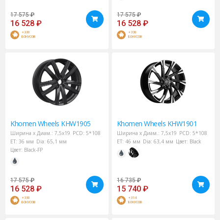
17 575
₽
17 575
₽
16 528
₽
16 528
₽
+330
+330
БОНУСОВ
БОНУСОВ
Khomen Wheels
KHW1905
Khomen Wheels
KHW1901
Ширина х Диам.:
7,5x19
PCD:
5*108
Ширина х Диам.:
7,5x19
PCD:
5*108
ET:
36 мм
Dia:
65,1 мм
ET:
46 мм
Dia:
63,4 мм
Цвет:
Black
Цвет:
Black-FP
17 575
₽
16 735
₽
16 528
₽
15 740
₽
+330
+314
БОНУСОВ
БОНУСОВ