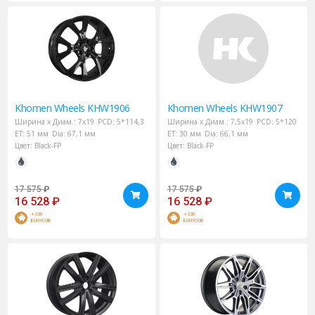
Khomen Wheels
KHW1906
Khomen Wheels
KHW1907
Ширина х Диам.:
7x19
PCD:
5*114,3
Ширина х Диам.:
7,5x19
PCD:
5*120
ET:
51 мм
Dia:
67,1 мм
ET:
30 мм
Dia:
66,1 мм
Цвет:
Black-FP
Цвет:
Black-FP
17 575
₽
17 575
₽
16 528
₽
16 528
₽
+330
+330
БОНУСОВ
БОНУСОВ