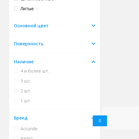
Литые
29
Основной цвет
Поверхность
Наличие
4 и более шт.
3 шт.
2 шт.
1 шт.
Бренд
0
Accuride
BKNG