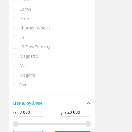
Carwel
iFree
Khomen Wheels
LS
LS FlowForming
Magnetto
Mak
Megami
Neo
Next
Цена, рублей
Premium Series
от
до
Replay
RPLC
RST