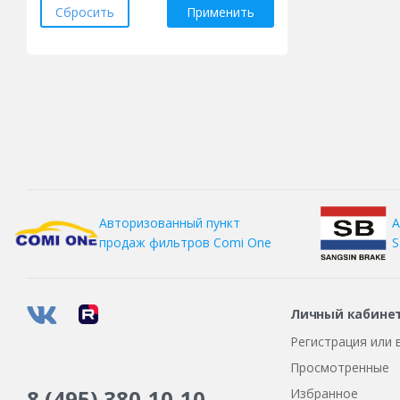
Сбросить
Применить
Tech Line
Trebl
Venti
Wheels UP
Xtrike
Xtrike RST
КиК
А
Авторизованный пункт
Скад
S
продаж фильтров
Comi One
ТЗСК
Личный кабине
Регистрация или 
Просмотренные
8 (495)
380-10-10
Избранное